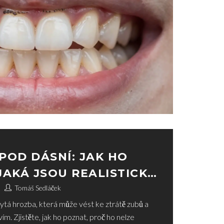
POD DÁSNÍ: JAK HO
JAKÁ JSOU REALISTICKÁ
Tomáš Sedláček
ytá hrozba, která může vést ke ztrátě zubů a
. Zjistěte, jak ho poznat, proč ho nelze