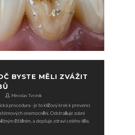
OČ BYSTE MĚLI ZVÁŽIT
BŮ
Miroslav Tvrzník
ická procedura - je to klíčový krok k prevenci
 systémových onemocnění. Odstraňuje zubní
žným čištěním, a zlepšuje zdraví celého těla.