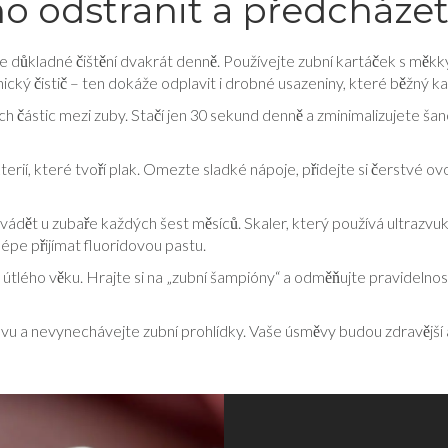
 ho odstranit a předcháze
je důkladné čištění dvakrát denně. Používejte zubní kartáček s měk
nický čistič – ten dokáže odplavit i drobné usazeniny, které běžný k
ových částic mezi zuby. Stačí jen 30 sekund denně a zminimalizujete
kterií, které tvoří plak. Omezte sladké nápoje, přidejte si čerstvé ov
vádět u zubaře každých šest měsíců. Skaler, který používá ultrazvuk
épe přijímat fluoridovou pastu.
d útlého věku. Hrajte si na „zubní šampióny“ a odměňujte pravidelnost
stravu a nevynechávejte zubní prohlídky. Vaše úsměvy budou zdravěj