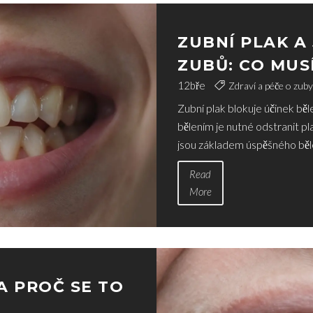
ZUBNÍ PLAK A 
ZUBŮ: CO MUS
BĚLENÍM
12
bře
Zdraví a péče o zuby
Zubní plak blokuje účinek bě
bělením je nutné odstranit pl
jsou základem úspěšného běl
Read
More
A PROČ SE TO