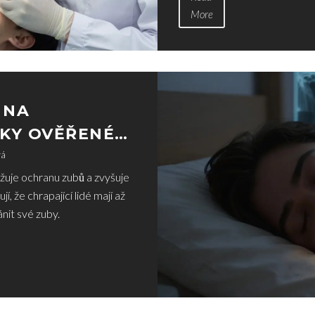
More
 NA
CKY OVĚŘENÉ
vá
žuje ochranu zubů a zvyšuje
, že chrapající lidé mají až
ánit své zuby.