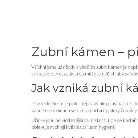
Zubní kámen – pří
Všichni jsme už někdy slyšeli, že zubní kámen je nep
se na zubech usazuje a co můžete udělat, aby se vá
Jak vzniká zubní 
Prvním krokem je plak – lepkavý film plný bakterií, k
vápníkem v slinách se z něj mění tvrdý, žlutý či hně
Účinky jsou nejviditelnější na místech, kde se kartáč
objevuje rychleji kvůli slabší ústní hygieně.