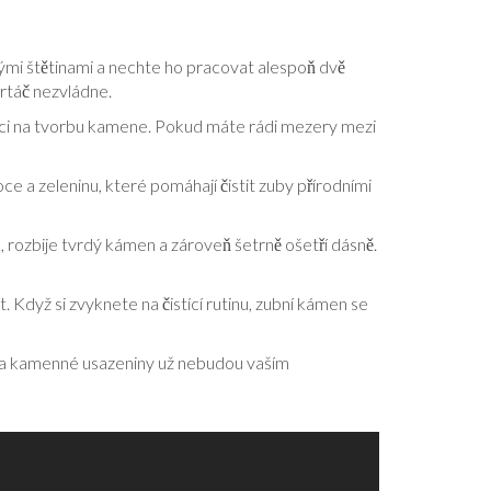
t
kými štětinami a nechte ho pracovat alespoň dvě
artáč nezvládne.
 šanci na tvorbu kamene. Pokud máte rádi mezery mezi
oce a zeleninu, které pomáhají čistit zuby přírodními
, rozbije tvrdý kámen a zároveň šetrně ošetří dásně.
. Když si zvyknete na čistící rutinu, zubní kámen se
ší a kamenné usazeniny už nebudou vaším