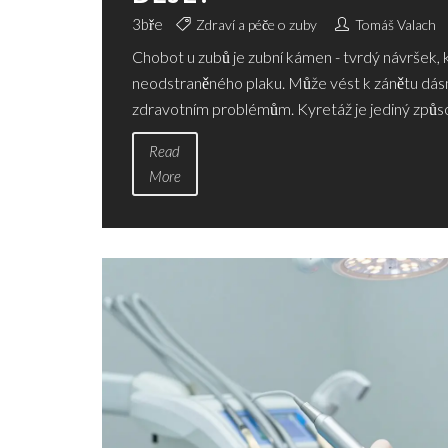
3
bře
Zdraví a péče o zuby
Tomáš Valach
Chobot u zubů je zubní kámen - tvrdý návršek, k
neodstraněného plaku. Může vést k zánětu dásní
zdravotním problémům. Kyretáž je jediný způsob
Read
More