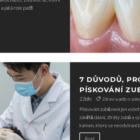
 jaká role patří
7 DŮVODŮ, PR
PÍSKOVÁNÍ ZU
22
bře
Zdraví a péče o zuby
Pískování zubů není jen estet
zánětů dásní, ztráty zubů a
kámen, který se neodstraní bě
Read