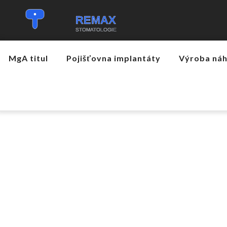
MgA titul
Pojišťovna implantáty
Výroba ná