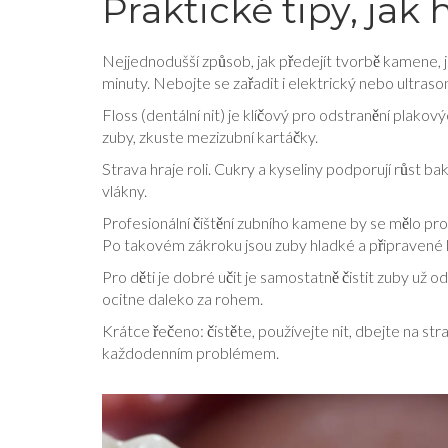
Praktické tipy, jak
Nejjednodušší způsob, jak předejít tvorbě kamene, 
minuty. Nebojte se zařadit i elektrický nebo ultraso
Floss (dentální nit) je klíčový pro odstranění plak
zuby, zkuste mezizubní kartáčky.
Strava hraje roli. Cukry a kyseliny podporují růst ba
vlákny.
Profesionální čištění zubního kamene by se mělo pro
Po takovém zákroku jsou zuby hladké a připravené l
Pro děti je dobré učit je samostatně čistit zuby už o
ocitne daleko za rohem.
Krátce řečeno: čistěte, používejte nit, dbejte na 
každodenním problémem.