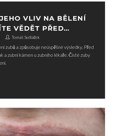
JEHO VLIV NA BĚLENÍ
ÍTE VĚDĚT PŘED
Tomáš Sedláček
lení zubů a způsobuje neúspěšné výsledky. Před
ak a zubní kámen u zubního lékaře. Čisté zuby
ení.