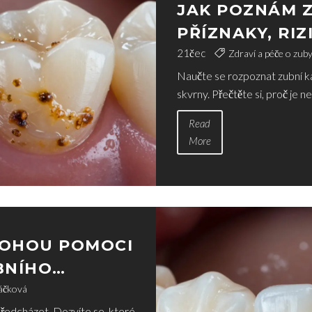
JAK POZNÁM 
PŘÍZNAKY, RI
PREVENCE
21
čec
Zdraví a péče o zub
Naučte se rozpoznat zubní ká
skvrny. Přečtěte si, proč je 
Read
More
MOHOU POMOCI
BNÍHO
ŮVODCE
áčková
předcházet. Dozvíte se, které