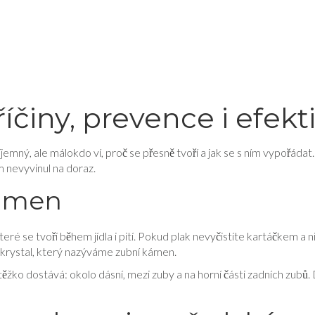
činy, prevence i efekt
říjemný, ale málokdo ví, proč se přesně tvoří a jak se s ním vypořáda
m nevyvinul na doraz.
kámen
teré se tvoří během jídla i pití. Pokud plak nevyčistíte kartáčkem a n
dý krystal, který nazýváme zubní kámen.
 těžko dostává: okolo dásní, mezi zuby a na horní části zadních zubů. 