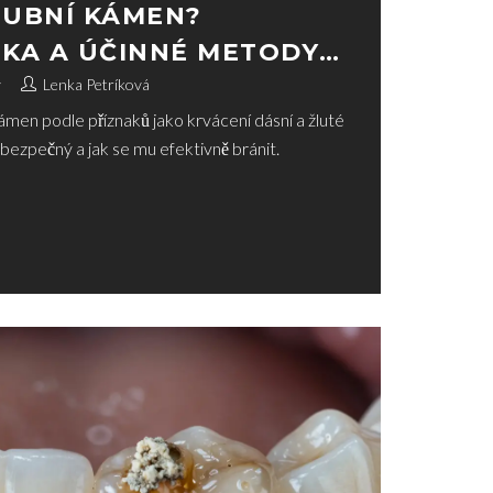
ZUBNÍ KÁMEN?
ZIKA A ÚČINNÉ METODY
y
Lenka Petríková
men podle příznaků jako krvácení dásní a žluté
nebezpečný a jak se mu efektivně bránit.