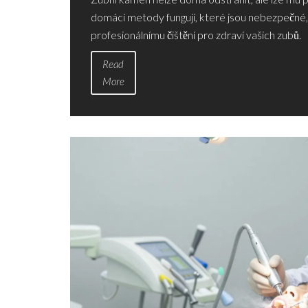
domácí metody fungují, které jsou nebezpečné, a
profesionálnímu čištění pro zdraví vašich zubů.
Read
More