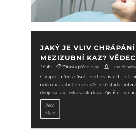
JAKÝ JE VLIV CHRÁPÁNÍ
MEZIZUBNÍ KAZ? VĚDE
SOUVISLOSTI
16
bře
Zdraví a péče o zuby
Hana Kopalo
Chrapání může způsobit sucho v ústech, což sni
riziko mezizubního kazu. Vědecké studie potvrzují
dvojnásobné riziko vzniku kazu. Zjistěte, jak chr
Read
More