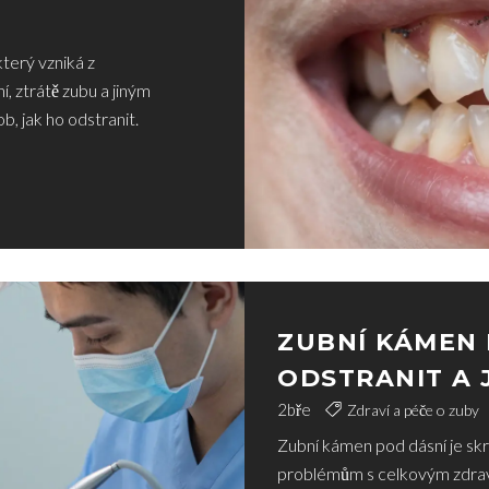
terý vzniká z
, ztrátě zubu a jiným
, jak ho odstranit.
ZUBNÍ KÁMEN 
ODSTRANIT A 
ŘEŠENÍ
2
bře
Zdraví a péče o zuby
Zubní kámen pod dásní je skr
problémům s celkovým zdravím