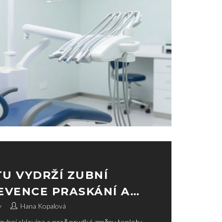
U VYDRŽÍ ZUBNÍ
EVENCE PRASKÁNÍ A
y
Hana Kopalová
í zubní sklovina a proč prudké změny teploty