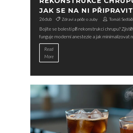
REKONSTRUKCE CHRUPU
JAK SE NA NI PŘIPRAVI
26
dub
Zdraví a péče o zuby
Tomáš Sedláč
Bojíte se bolesti při rekonstrukci chrupu? Zjistě
funguje moderní anestezie a jak minimalizovat 
Read
More