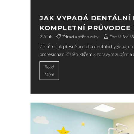
JAK VYPADÁ DENTÁLNÍ 
KOMPLETNÍ PRŮVODCE
PŘÍNOSY
22
dub
Zdraví a péče o zuby
Tomáš Sedláč
Zjistěte, jak přesně probíhá dentální hygiena, co 
profesionální čištění klíčem k zdravým zubům a 
Read
More