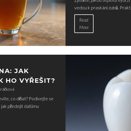
vedou k praskání zubů. Prakti
Read
More
NA: JAK
 HO VYŘEŠIT?
dráčková
nevíte, co dělat? Podívejte se
jak předejít dalšímu