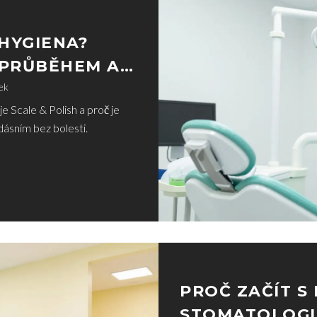
HYGIENA?
 PRŮBĚHEM A
ek
je Scale & Polish a proč je
dásním bez bolesti.
PROČ ZAČÍT S
STOMATOLOGIÍ