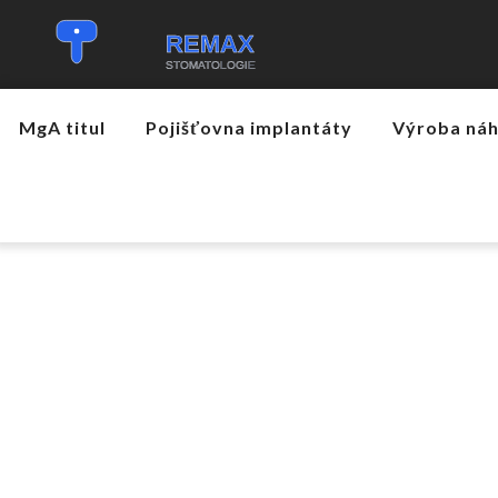
MgA titul
Pojišťovna implantáty
Výroba ná