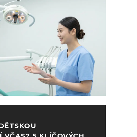
 DĚTSKOU
 VČAS? 5 KLÍČOVÝCH