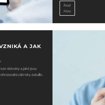
Read
More
VZNIKÁ A JAK
k
eroze skloviny a jaké jsou
ofesionální zákroky zubaře.