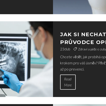
JAK SI NECHAT
PRŮVODCE OP
23
dub
Zdraví a péče o zub
Chcete vědět, jak probíhá op
krokem pro váš úsměv? Přečt
až po prevenci.
Read
More