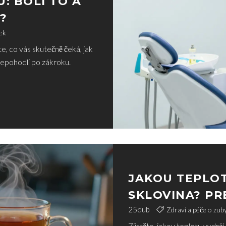
: BOLÍ TO A
T?
ek
te, co vás skutečně čeká, jak
nepohodlí po zákroku.
JAKOU TEPLOT
SKLOVINA? PR
CITLIVOSTI
25
dub
Zdraví a péče o zub
Zjistěte, jakou teplotu vydrž