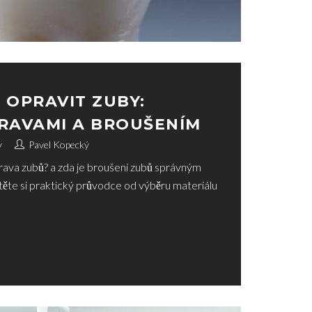
 OPRAVIT ZUBY:
RAVAMI A BROUŠENÍM
y
Pavel Kopecký
rava zubů? a zda je broušení zubů správným
ěte si praktický průvodce od výběru materiálu