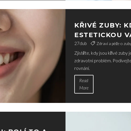
KŘIVÉ ZUBY: K
ESTETICKOU V
LÉČBU?
27
dub
Zdraví a péče o zub
Zjistěte, kdy jsou křivé zuby j
zdravotní problém. Podívejt
rovnání.
Read
More