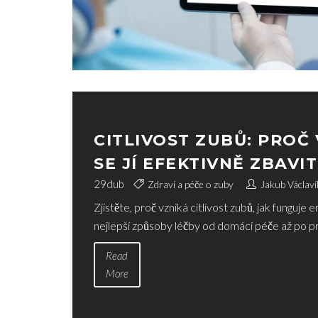
CITLIVOST ZUBŮ: PROČ 
SE JÍ EFEKTIVNĚ ZBAVIT
29
dub
Zdraví a péče o zuby
Jakub Václaví
Zjistěte, proč vzniká citlivost zubů, jak funguje 
nejlepší způsoby léčby od domácí péče až po pr
Read
More