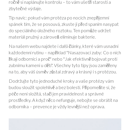
ročně si naplánujte kontrolu – to vám ušetří starosti a
zbytečné výdaje.
Tip navíc: pokud vám protéza po nocích znepříjemní
spánek tím, že se posouvá, zkuste ji před spaním nasypat
do speciálního úložného roztoku. Ten pomůže udržet
materiál pružný a zároveň eliminuje bakterie.
Na našem webu najdete i další články, které vám usnadní
každodenní rutinu – například "Nasazovací zuby: Co o nich
říkají odborníci a proč" nebo "Jak efektivně bojovat proti
zubnímu kameni u dětí". Všechny tyto tipy jsou zaměřeny
na to, aby váš úsměv zůstal zdravý a krásný i s protézou.
Dodržujte tyto jednoduché kroky a vaše protézy vám
budou sloužit spolehlivě a bez bolestí. Připomeňte si, že
péče není složitá, stačí jen pravidelnost a správné
prostředky. A když něco nefunguje, nebojte se obrátit na
odborníka – prevence je vždy levnější než oprava.