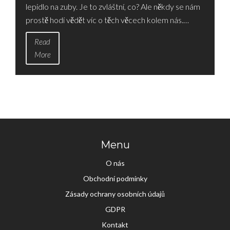
lepidlo na zuby. Je to zvláštní, co? Ale někdy se nám
prostě hodí vědět víc o těch věcech kolem nás.
Povíme si o zubních protézách, o tom, jak se na ně
Read
lepidlo aplikuje a jak zůstává na místě. Důležitá je
More
také správná péče o protézy, což také
nevynecháme. Připravte se na zajímavou
dozvědělivou jízdu!
Menu
O nás
Obchodní podmínky
Zásady ochrany osobních údajů
GDPR
Kontakt