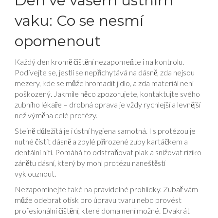
Den ve vašem ústním
vaku: Co se nesmí
opomenout
Každý den kromě čištění nezapomeňte i na kontrolu.
Podívejte se, jestli se nepřichytává na dásně, zda nejsou
mezery, kde se může hromadit jídlo, a zda materiál není
poškozený. Jakmile něco zpozorujete, kontaktujte svého
zubního lékaře – drobná oprava je vždy rychlejší a levnější
než výměna celé protézy.
Stejně důležitá je i ústní hygiena samotná. I s protézou je
nutné čistit dásně a zbylé přirozené zuby kartáčkem a
dentální nití. Pomáhá to odstraňovat plak a snižovat riziko
zánětu dásní, který by mohl protézu naneštěstí
vyklouznout.
Nezapomínejte také na pravidelné prohlídky. Zubař vám
může odebrat otisk pro úpravu tvaru nebo provést
profesionální čištění, které doma není možné. Dvakrát