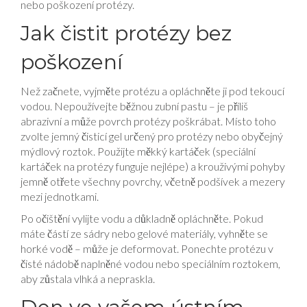
nebo poškození protézy.
Jak čistit protézy bez
poškození
Než začnete, vyjměte protézu a opláchněte ji pod tekoucí
vodou. Nepoužívejte běžnou zubní pastu – je příliš
abrazivní a může povrch protézy poškrábat. Místo toho
zvolte jemný čisticí gel určený pro protézy nebo obyčejný
mýdlový roztok. Použijte měkký kartáček (speciální
kartáček na protézy funguje nejlépe) a krouživými pohyby
jemně otřete všechny povrchy, včetně podšívek a mezery
mezi jednotkami.
Po očištění vylijte vodu a důkladně opláchněte. Pokud
máte částí ze sádry nebo gelové materiály, vyhněte se
horké vodě – může je deformovat. Ponechte protézu v
čisté nádobě naplněné vodou nebo speciálním roztokem,
aby zůstala vlhká a nepraskla.