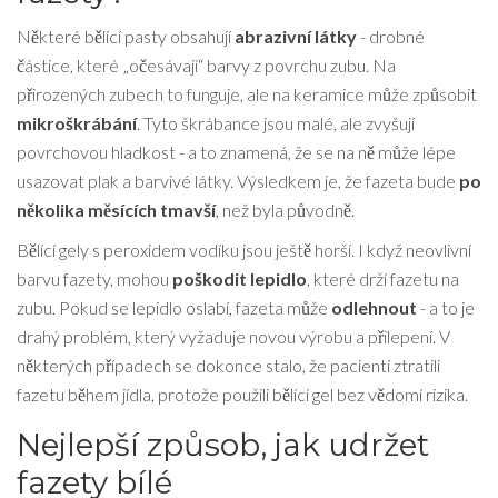
Některé bělící pasty obsahují
abrazivní látky
- drobné
částice, které „očesávají“ barvy z povrchu zubu. Na
přirozených zubech to funguje, ale na keramice může způsobit
mikroškrábání
. Tyto škrábance jsou malé, ale zvyšují
povrchovou hladkost - a to znamená, že se na ně může lépe
usazovat plak a barvivé látky. Výsledkem je, že fazeta bude
po
několika měsících tmavší
, než byla původně.
Bělící gely s peroxidem vodíku jsou ještě horší. I když neovlivní
barvu fazety, mohou
poškodit lepidlo
, které drží fazetu na
zubu. Pokud se lepidlo oslabí, fazeta může
odlehnout
- a to je
drahý problém, který vyžaduje novou výrobu a přilepení. V
některých případech se dokonce stalo, že pacienti ztratili
fazetu během jídla, protože použili bělící gel bez vědomí rizika.
Nejlepší způsob, jak udržet
fazety bílé