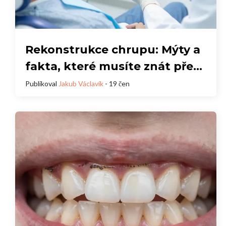
Rekonstrukce chrupu: Mýty a
fakta, které musíte znát před
rozhodnutím
Publikoval
Jakub Václavík
- 19 čen