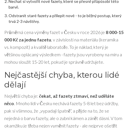
Nechat si vytvořit nové fazety, které se přesně přizpůsobí této
barvě.
Odstranit staré fazety a přilepit nové - to je běžný postup, který
trvá 2-3 návštěvy.
Průměrná cena výměny fazet v Česku v roce 2026 je
8 000-15
000 Kč za jednu fazetu
, v závislosti na materiálu (keramika
vs. kompozit) a kvalitě laboratoře. To je náklad, který je
většinou oplácaný výsledkem - fazety jsou vyrobeny na míru a
mohou sloužit 15-20 let, pokud je správně udržujete.
Nejčastější chyba, kterou lidé
dělají
Největší chyba je:
čekat, až fazety ztmaví, než uděláte
něco
. Mnoho lidí v Česku nechává fazety 5-8 let bez údržby,
pak si všimnou, že „vypadají špatně“, a přijde na to, že se
nejedná o barvu fazety, ale o zubní kámen a zánět dásní. V tom
okamžiku je třeba nejen vyměnit fazety - ale nejprve ošetřit