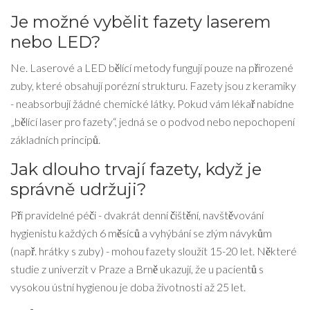
Je možné vybělit fazety laserem
nebo LED?
Ne. Laserové a LED bělící metody fungují pouze na přirozené
zuby, které obsahují porézní strukturu. Fazety jsou z keramiky
- neabsorbují žádné chemické látky. Pokud vám lékař nabídne
„bělící laser pro fazety“, jedná se o podvod nebo nepochopení
základních principů.
Jak dlouho trvají fazety, když je
správně udržuji?
Při pravidelné péči - dvakrát denní čištění, navštěvování
hygienistu každých 6 měsíců a vyhýbání se zlým návykům
(např. hrátky s zuby) - mohou fazety sloužit 15-20 let. Některé
studie z univerzit v Praze a Brně ukazují, že u pacientů s
vysokou ústní hygienou je doba životnosti až 25 let.