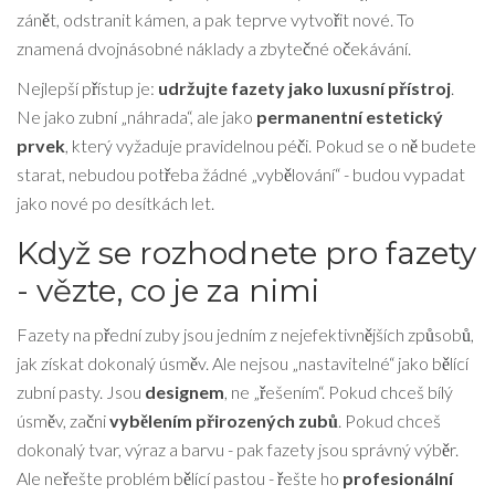
zánět, odstranit kámen, a pak teprve vytvořit nové. To
znamená dvojnásobné náklady a zbytečné očekávání.
Nejlepší přístup je:
udržujte fazety jako luxusní přístroj
.
Ne jako zubní „náhrada“, ale jako
permanentní estetický
prvek
, který vyžaduje pravidelnou péči. Pokud se o ně budete
starat, nebudou potřeba žádné „vybělování“ - budou vypadat
jako nové po desítkách let.
Když se rozhodnete pro fazety
- vězte, co je za nimi
Fazety na přední zuby jsou jedním z nejefektivnějších způsobů,
jak získat dokonalý úsměv. Ale nejsou „nastavitelné“ jako bělící
zubní pasty. Jsou
designem
, ne „řešením“. Pokud chceš bílý
úsměv, začni
vybělením přirozených zubů
. Pokud chceš
dokonalý tvar, výraz a barvu - pak fazety jsou správný výběr.
Ale neřešte problém bělící pastou - řešte ho
profesionální