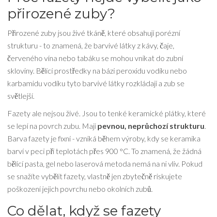
přirozené zuby?
Přirozené zuby jsou živé tkáně, které obsahují porézní
strukturu - to znamená, že barvivé látky z kávy, čaje,
červeného vína nebo tabáku se mohou vnikat do zubní
skloviny. Bělící prostředky na bázi peroxidu vodíku nebo
karbamidu vodíku tyto barvivé látky rozkládají a zub se
světlejší.
Fazety ale nejsou živé. Jsou to tenké keramické plátky, které
se lepí na povrch zubu. Mají
pevnou, neprůchozí strukturu
.
Barva fazety je fixní - vzniká během výroby, kdy se keramika
barví v peci při teplotách přes 900 °C. To znamená, že žádná
bělící pasta, gel nebo laserová metoda nemá na ni vliv. Pokud
se snažíte vybělit fazety, vlastně jen zbytečně riskujete
poškození jejich povrchu nebo okolních zubů.
Co dělat, když se fazety