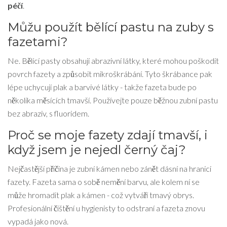
péčí
.
Můžu použít bělící pastu na zuby s
fazetami?
Ne. Bělící pasty obsahují abrazivní látky, které mohou poškodit
povrch fazety a způsobit mikroškrábání. Tyto škrábance pak
lépe uchycují plak a barvivé látky - takže fazeta bude po
několika měsících tmavší. Používejte pouze běžnou zubní pastu
bez abraziv, s fluoridem.
Proč se moje fazety zdají tmavší, i
když jsem je nejedl černý čaj?
Nejčastější příčina je zubní kámen nebo zánět dásní na hranici
fazety. Fazeta sama o sobě nemění barvu, ale kolem ní se
může hromadit plak a kámen - což vytváří tmavý obrys.
Profesionální čištění u hygienisty to odstraní a fazeta znovu
vypadá jako nová.