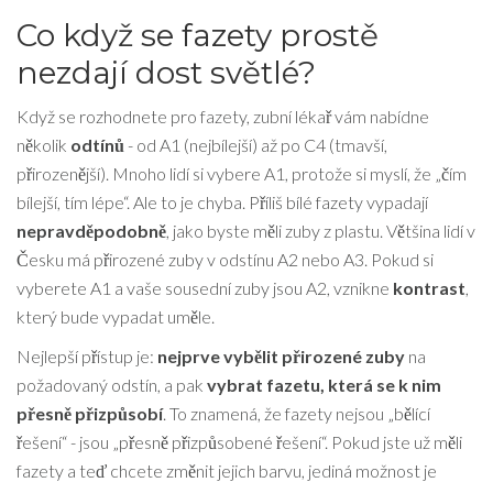
Co když se fazety prostě
nezdají dost světlé?
Když se rozhodnete pro fazety, zubní lékař vám nabídne
několik
odtínů
- od A1 (nejbílejší) až po C4 (tmavší,
přirozenější). Mnoho lidí si vybere A1, protože si myslí, že „čím
bílejší, tím lépe“. Ale to je chyba. Příliš bílé fazety vypadají
nepravděpodobně
, jako byste měli zuby z plastu. Většina lidí v
Česku má přirozené zuby v odstínu A2 nebo A3. Pokud si
vyberete A1 a vaše sousední zuby jsou A2, vznikne
kontrast
,
který bude vypadat uměle.
Nejlepší přístup je:
nejprve vybělit přirozené zuby
na
požadovaný odstín, a pak
vybrat fazetu, která se k nim
přesně přizpůsobí
. To znamená, že fazety nejsou „bělící
řešení“ - jsou „přesně přizpůsobené řešení“. Pokud jste už měli
fazety a teď chcete změnit jejich barvu, jediná možnost je