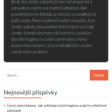
Brně. Své služby nabízím již více než dvacet let a
zároveň se snažím své znalosti předávat dále
prostřednictvím článků, ve kterých se zaměřuji na
péči o zuby. Psaní mi přináší radost a myslím, že je
skvělý způsob, jak pomáhat lidem starat se o svůj
úsměv. Kromě toho mám rád kreslení a studium
dentální hygieny ve svém volném čase, mimo
pracovního nasazení. Je pro mě důležité i osobní
rozvoj, nejen profesní.
Nejnovější příspěvky
Černý zubní kámen: Jak ovlivňuje ústní hygienu a jak ho efektivně
odstranit