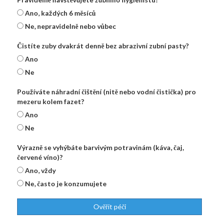
Ano, každých 6 měsíců
Ne, nepravidelně nebo vůbec
Čistíte zuby dvakrát denně bez abrazivní zubní pasty?
Ano
Ne
Používáte náhradní čištění (nitě nebo vodní čistička) pro
mezeru kolem fazet?
Ano
Ne
Výrazně se vyhýbáte barvivým potravinám (káva, čaj,
červené víno)?
Ano, vždy
Ne, často je konzumujete
Ověřit péči