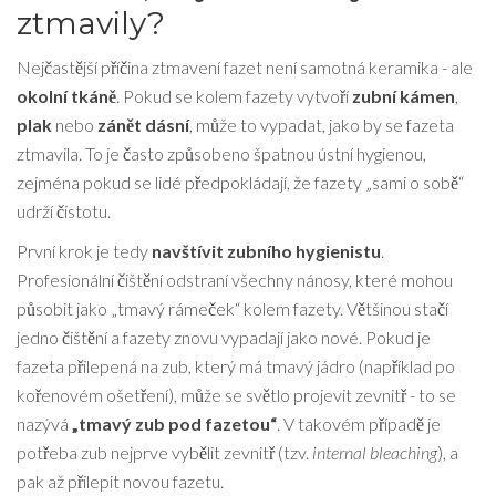
ztmavily?
Nejčastější příčina ztmavení fazet není samotná keramika - ale
okolní tkáně
. Pokud se kolem fazety vytvoří
zubní kámen
,
plak
nebo
zánět dásní
, může to vypadat, jako by se fazeta
ztmavila. To je často způsobeno špatnou ústní hygienou,
zejména pokud se lidé předpokládají, že fazety „sami o sobě“
udrží čistotu.
První krok je tedy
navštívit zubního hygienistu
.
Profesionální čištění odstraní všechny nánosy, které mohou
působit jako „tmavý rámeček“ kolem fazety. Většinou stačí
jedno čištění a fazety znovu vypadají jako nové. Pokud je
fazeta přilepená na zub, který má tmavý jádro (například po
kořenovém ošetření), může se světlo projevit zevnitř - to se
nazývá
„tmavý zub pod fazetou“
. V takovém případě je
potřeba zub nejprve vybělit zevnitř (tzv.
internal bleaching
), a
pak až přilepit novou fazetu.