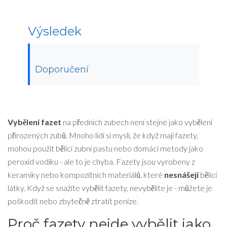
Výsledek
Doporučení
Vybělení fazet
na předních zubech není stejné jako vybělení
přirozených zubů. Mnoho lidí si myslí, že když mají fazety,
mohou použít bělící zubní pastu nebo domácí metody jako
peroxid vodíku - ale to je chyba. Fazety jsou vyrobeny z
keramiky nebo kompozitních materiálů, které
nesnášejí
bělící
látky. Když se snažíte vybělit fazety, nevybělíte je - můžete je
poškodit nebo zbytečně ztratit peníze.
Proč fazety nejde vybělit jako