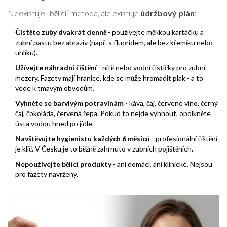
Neexistuje „bělící“ metoda, ale existuje
údržbový plán
:
Čistěte zuby dvakrát denně
- používejte měkkou kartáčku a
zubní pastu bez abraziv (např. s fluoridem, ale bez křemíku nebo
uhlíku).
Užívejte náhradní čištění
- nitě nebo vodní čističky pro zubní
mezery. Fazety mají hranice, kde se může hromadit plak - a to
vede k tmavým obvodům.
Vyhněte se barvivým potravinám
- káva, čaj, červené víno, černý
čaj, čokoláda, červená řepa. Pokud to nejde vyhnout, opolkněte
ústa vodou hned po jídle.
Navštěvujte hygienistu každých 6 měsíců
- profesionální čištění
je klíč. V Česku je to běžně zahrnuto v zubních pojištěních.
Nepoužívejte bělící produkty
- ani domácí, ani klinické. Nejsou
pro fazety navrženy.