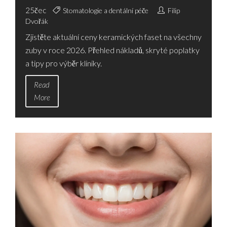
KOMPLETNÍ PŘEHLED
25
čec
Stomatologie a dentální péče
Filip
Dvořák
NÁKLADŮ V ROCE 2026
Zjistěte aktuální ceny keramických faset na všechny
zuby v roce 2026. Přehled nákladů, skryté poplatky
a tipy pro výběr kliniky.
Read
More