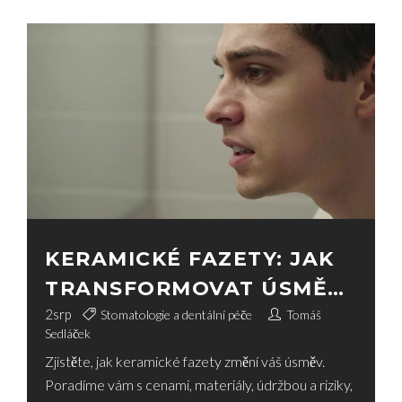
KERAMICKÉ FAZETY: JAK
TRANSFORMOVAT ÚSMĚV,
CO VĚDĚT PŘED
2
srp
Stomatologie a dentální péče
Tomáš
Sedláček
ZÁKROKEM A KOLIK TO
Zjistěte, jak keramické fazety změní váš úsměv.
STOJÍ
Poradíme vám s cenami, materiály, údržbou a riziky,