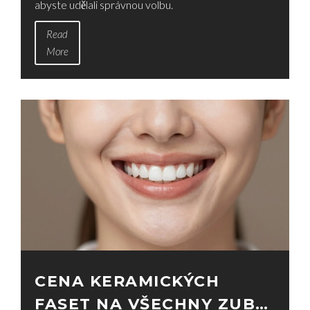
abyste udělali správnou volbu.
Read
More
CENA KERAMICKÝCH
FASET NA VŠECHNY ZUBY: