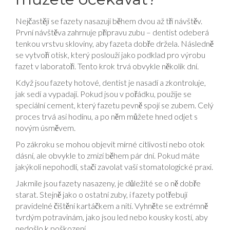
Nejčastěji se fazety nasazují během dvou až tří návštěv.
První návštěva zahrnuje přípravu zubu – dentist odeberá
tenkou vrstvu skloviny, aby fazeta dobře držela. Následně
se vytvoří otisk, který poslouží jako podklad pro výrobu
fazet v laboratoři. Tento krok trvá obvykle několik dní.
Když jsou fazety hotové, dentist je nasadí a zkontroluje,
jak sedí a vypadají. Pokud jsou v pořádku, použije se
speciální cement, který fazetu pevně spojí se zubem. Celý
proces trvá asi hodinu, a po něm můžete hned odjet s
novým úsměvem.
Po zákroku se mohou objevit mírné citlivosti nebo otok
dásní, ale obvykle to zmizí během pár dní. Pokud máte
jakýkoli nepohodlí, stačí zavolat vaší stomatologické praxi.
Jakmile jsou fazety nasazeny, je důležité se o ně dobře
starat. Stejně jako o ostatní zuby, i fazety potřebují
pravidelné čištění kartáčkem a nití. Vyhněte se extrémně
tvrdým potravinám, jako jsou led nebo kousky kostí, aby
nedošlo k poškození.