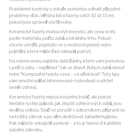
Pravidelné kontroly u zubaře pomohou odhalit případné
problémy včas. Většina lidí si fazety udrží 10 až 15 let,
pokud jsou správně ošetřovány.
Keramické fazety mohou být investicí, ale cena se liší
podle materiálu, počtu zubů a lokálního trhu. Pokud
chcete ušetřit, poptejte se o možnosti plateb nebo
pojištění, které může část nákladů pokrýt.
Na našem webu najdete další články, které vám pomohou
s péčí o zuby – například "Jak se zbavit žlutých zubů doma"
nebo "Kompozitní fazety cena – co očekávat". Tyto tipy
vám umožní udělat informované rozhodnutí a udržet
úsměv zdravý.
Keramické fazety nejsou kouzelný koláč, ale pokud
hledáte rychlý způsob, jak zlepšit vzhled svých zubů, jsou
skvělou volbou. Stačí se poradit s odborníkem, připravit se
na krátký zákrok a po něm dodržovat základní hygienu.
Pak můžete sebejistě usmívat – a to je hlavní cíl každého
zubního zákroku.