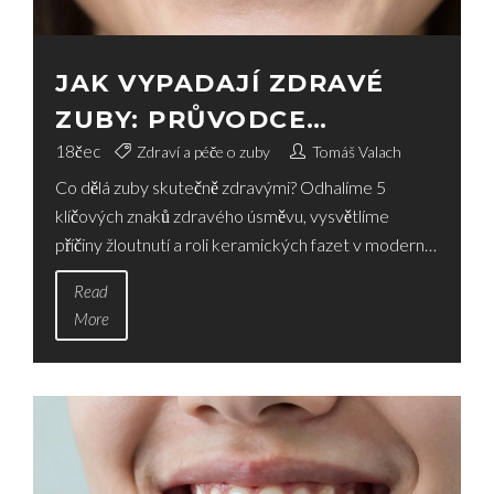
JAK VYPADAJÍ ZDRAVÉ
ZUBY: PRŮVODCE
IDEÁLNÍM ÚSMĚVEM A
18
čec
Zdraví a péče o zuby
Tomáš Valach
Co dělá zuby skutečně zdravými? Odhalíme 5
ROLÍ KERAMICKÝCH FAZET
klíčových znaků zdravého úsměvu, vysvětlíme
příčiny žloutnutí a roli keramických fazet v moderní
estetické stomatologii.
Read
More