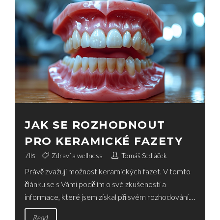
JAK SE ROZHODNOUT
PRO KERAMICKÉ FAZETY
7
lis
Zdraví a wellness
Tomáš Sedláček
Právě zvažuji možnost keramických fazet. V tomto
článku se s Vámi podělím o své zkušenosti a
informace, které jsem získal při svém rozhodování.
Dozvíte se, na co se zaměřit, jaké má keramické
Read