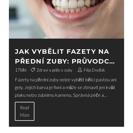
JAK VYBĚLIT FAZETY NA
PŘEDNÍ ZUBY: PRŮVODCE
BEZPEČNÝMI METODAMI
17
bře
Zdraví a péče o zuby
Filip Dvořák
Fazety na přední zuby nelze vybělit bělící pastou ani
gely. Jejich barva je fixní a může se ztmavit jen kvůli
plaku nebo zubnímu kamenu. Správná péče a
pravidelné čištění u hygienistu jsou klíčem k
Read
dlouhodobé estetice.
More