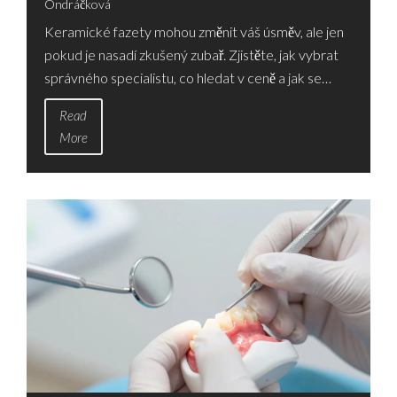
Ondráčková
A DLOUHODOBÝ
Keramické fazety mohou změnit váš úsměv, ale jen
VÝSLEDEK
pokud je nasadí zkušený zubař. Zjistěte, jak vybrat
správného specialistu, co hledat v ceně a jak se
starat o fazety po nasazení.
Read
More