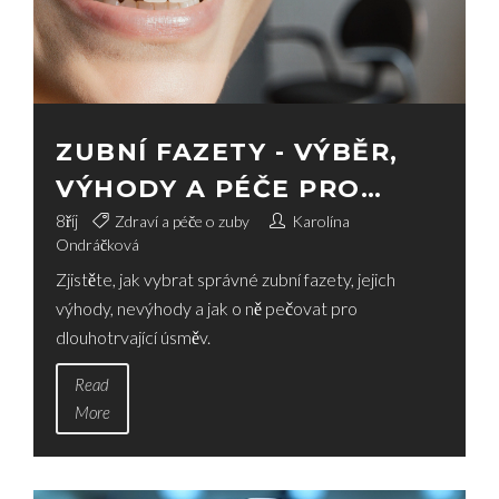
ZUBNÍ FAZETY - VÝBĚR,
VÝHODY A PÉČE PRO
ZDRAVÝ ÚSMĚV
8
říj
Zdraví a péče o zuby
Karolína
Ondráčková
Zjistěte, jak vybrat správné zubní fazety, jejich
výhody, nevýhody a jak o ně pečovat pro
dlouhotrvající úsměv.
Read
More