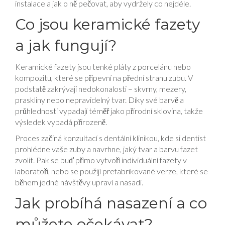
instalace a jak o ně pečovat, aby vydržely co nejdéle.
Co jsou keramické fazety
a jak fungují?
Keramické fazety jsou tenké pláty z porcelánu nebo
kompozitu, které se připevní na přední stranu zubu. V
podstatě zakrývají nedokonalosti – skvrny, mezery,
praskliny nebo nepravidelný tvar. Díky své barvě a
průhlednosti vypadají téměř jako přírodní sklovina, takže
výsledek vypadá přirozeně.
Proces začíná konzultací s dentální klinikou, kde si dentist
prohlédne vaše zuby a navrhne, jaký tvar a barvu fazet
zvolit. Pak se buď přímo vytvoří individuální fazety v
laboratoři, nebo se použijí prefabrikované verze, které se
během jedné návštěvy upraví a nasadí.
Jak probíhá nasazení a co
můžete očekávat?