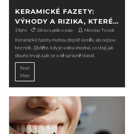
KERAMICKÉ FAZETY:
VÝHODY A RIZIKA, KTERÉ
MUSÍTE ZNÁT
24
pro
Zdraví a péče o zuby
Miroslav Tvrzník
Keramické fazety mohou zlepšit úsměv, ale nejsou
bez rizik. Zjistěte, kdy je volba vhodná, co stojí, jak
dlouho trvají a jak se o ně správně starat.
Read
More