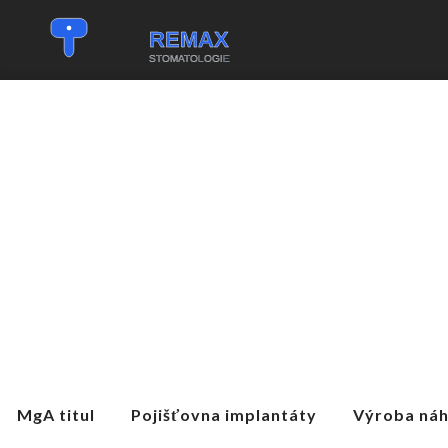
MgA titul
Pojišťovna implantáty
Výroba ná