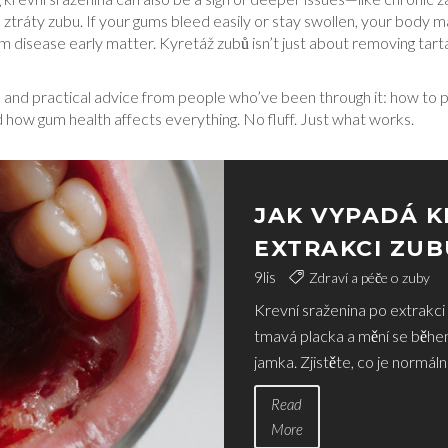
o ztráty zubu
.
If your gums bleed easily or stay swollen, your body m
um disease early matter. Kyretáž zubů isn’t just about removing tart
s and practical advice from people who’ve been through it: how to prot
how gum health affects everything. No fluff. Just what works.
JAK VYPADÁ K
EXTRAKCI ZUB
9
lis
Zdraví a péče o zuby
Krevní sraženina po extrakci 
tmavá placka a mění se běhe
jamka. Zjistěte, co je normál
Read
More