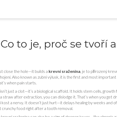
Co to je, proč se tvoří a
t close the hole—it builds a
krevní sraženina
,
je to přirozený krev
 hojení
. Also known as
zubní výlusk
, it is the first and most important
at’s when pain starts.
isn’t just a clot—it’s a biological scaffold. It holds stem cells, grow
 a straw after extraction, you can dislodge it. That’s when you get
dr
í kost a nervy
.
It doesn’t just hurt—it delays healing by weeks and o
at crunchy food right after a tooth removal.
g krevní sraženina can also be a sign of deeper issues—like chronic
z