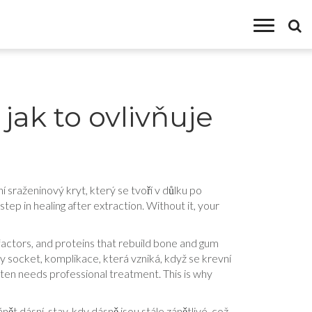
 jak to ovlivňuje
ní sraženinový kryt, který se tvoří v důlku po
 step in healing after extraction.
Without it, your
th factors, and proteins that rebuild bone and gum
y socket
,
komplikace, která vzniká, když se krevní
ften needs professional treatment. This is why
ánět dásní
,
stav, kdy dásně jsou stále zánětlivé, což