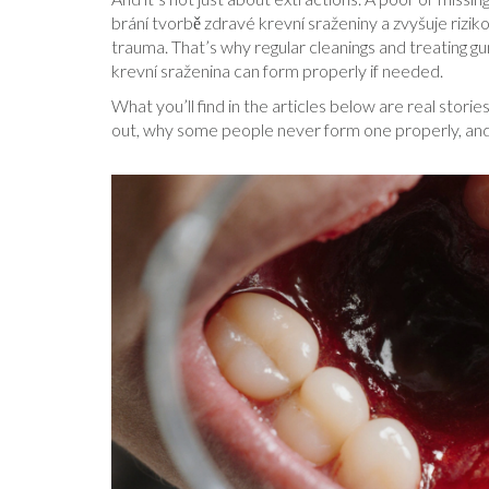
brání tvorbě zdravé krevní sraženiny a zvyšuje rizik
trauma. That’s why regular cleanings and treating g
krevní sraženina can form properly if needed.
What you’ll find in the articles below are real storie
out, why some people never form one properly, and 