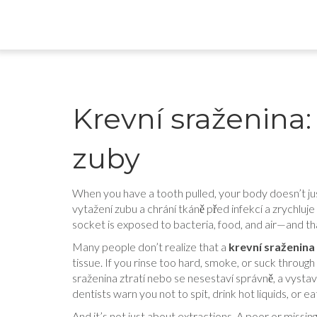
Krevní sraženina: 
zuby
When you have a tooth pulled, your body doesn’t jus
vytažení zubu a chrání tkáně před infekcí a zrychluje
socket is exposed to bacteria, food, and air—and th
Many people don’t realize that a
krevní sraženina
tissue. If you rinse too hard, smoke, or suck through
sraženina ztratí nebo se nesestaví správně, a vystav
dentists warn you not to spit, drink hot liquids, or e
And it’s not just about extractions. A poor or missin