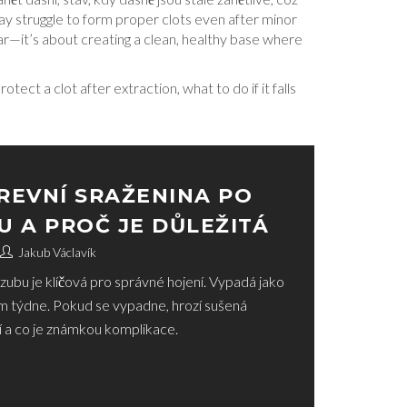
ay struggle to form proper clots even after minor
ar—it’s about creating a clean, healthy base where
ect a clot after extraction, what to do if it falls
REVNÍ SRAŽENINA PO
U A PROČ JE DŮLEŽITÁ
Jakub Václavík
zubu je klíčová pro správné hojení. Vypadá jako
m týdne. Pokud se vypadne, hrozí sušená
ní a co je známkou komplikace.