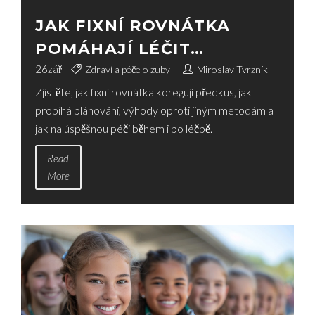
JAK FIXNÍ ROVNÁTKA
POMÁHAJÍ LÉČIT
PŘEDKUS
26
zář
Zdraví a péče o zuby
Miroslav Tvrzník
Zjistěte, jak fixní rovnátka koregují předkus, jak
probíhá plánování, výhody oproti jiným metodám a
jak na úspěšnou péči během i po léčbě.
Read
More