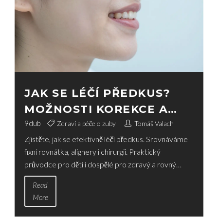
JAK SE LÉČÍ PŘEDKUS?
MOŽNOSTI KOREKCE A
VÝBĚR NEJLEPŠÍ METODY
9
dub
Zdraví a péče o zuby
Tomáš Valach
Zjistěte, jak se efektivně léčí předkus. Srovnáváme
fixní rovnátka, alignery i chirurgii. Praktický
průvodce pro děti i dospělé pro zdravý a rovný
úsměv.
Read
More