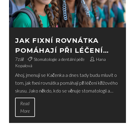
JAK FIXNÍ ROVNÁTKA
POMÁHAJÍ PŘI LÉČENÍ
KŘÍŽOVÉHO SKUSU
7
zář
Stomatologie a dentální péče
Hana
Kopalová
Ahoj, jmenuji se Kačenka a dnes tady budu mluvit o
tom, jak fixní rovnátka pomáhají při léčení křížového
skusu. Jako někdo, kdo se věnuje stomatologii a
dentální péči, vím, jak důležitá je téma úpravy
Read
křížového skusu. Takže pojďme se ponořit do světa
More
fixních rovnátek a zjistit, jak vám mohou pomoci.
Doufám, že vám to pomůže pochopit význam
správné ústní péče a léčení křížového skusu.