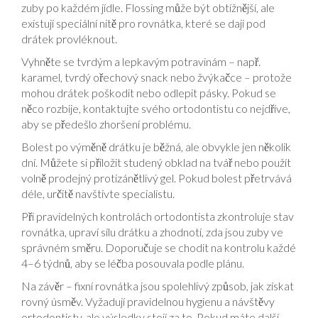
zuby po každém jídle. Flossing může být obtížnější, ale
existují speciální nitě pro rovnátka, které se dají pod
drátek provléknout.
Vyhněte se tvrdým a lepkavým potravinám – např.
karamel, tvrdý ořechový snack nebo žvýkačce – protože
mohou drátek poškodit nebo odlepit pásky. Pokud se
něco rozbije, kontaktujte svého ortodontistu co nejdříve,
aby se předešlo zhoršení problému.
Bolest po výměně drátku je běžná, ale obvykle jen několik
dní. Můžete si přiložit studený obklad na tvář nebo použít
volně prodejný protizánětlivý gel. Pokud bolest přetrvává
déle, určitě navštivte specialistu.
Při pravidelných kontrolách ortodontista zkontroluje stav
rovnátka, upraví sílu drátku a zhodnotí, zda jsou zuby ve
správném směru. Doporučuje se chodit na kontrolu každé
4–6 týdnů, aby se léčba posouvala podle plánu.
Na závěr – fixní rovnátka jsou spolehlivý způsob, jak získat
rovný úsměv. Vyžadují pravidelnou hygienu a návštěvy
ortodontisty, ale výsledky stojí za to. Pokud máte další