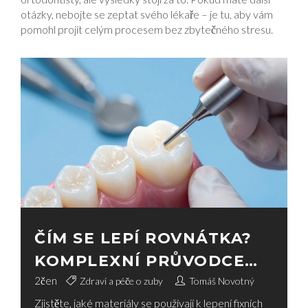
otázky, nebojte se zeptat svého lékaře – je tu, aby vám
pomohl projít celým procesem bez zbytečného stresu.
ČÍM SE LEPÍ ROVNÁTKA?
KOMPLEXNÍ PRŮVODCE
ORTODONTICKÝMI
2
čen
Zdraví a péče o zuby
Tomáš Novotný
Zjistěte, jaké materiály se používají k lepení fixních
LEPIDLY A MATERIÁLY