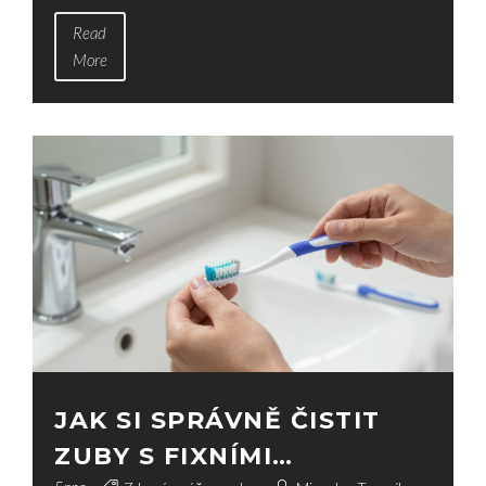
fixními rovnátky pro dospělé nejlepší investice do
Read
zdraví úst.
More
JAK SI SPRÁVNĚ ČISTIT
ZUBY S FIXNÍMI