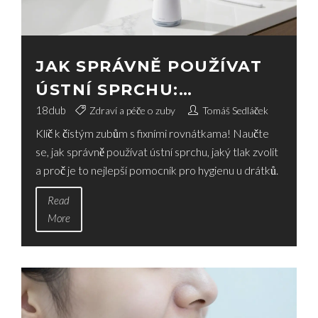
JAK SPRÁVNĚ POUŽÍVAT
ÚSTNÍ SPRCHU:
KOMPLETNÍ NÁVOD PRO
18
dub
Zdraví a péče o zuby
Tomáš Sedláček
Klíč k čistým zubům s fixními rovnátkama! Naučte
NOSITELE FIXNÍCH
se, jak správně používat ústní sprchu, jaký tlak zvolit
ROVNATEK
a proč je to nejlepší pomocník pro hygienu u drátků.
Read
More