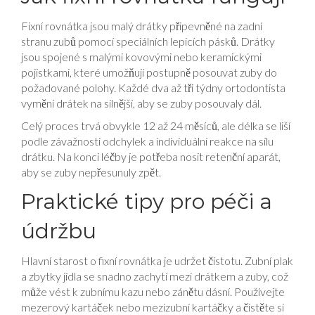
Fixní rovnátka jsou malý drátky připevněné na zadní
stranu zubů pomocí speciálních lepicích pásků. Drátky
jsou spojené s malými kovovými nebo keramickými
pojistkami, které umožňují postupně posouvat zuby do
požadované polohy. Každé dva až tři týdny ortodontista
vymění drátek na silnější, aby se zuby posouvaly dál.
Celý proces trvá obvykle 12 až 24 měsíců, ale délka se liší
podle závažnosti odchylek a individuální reakce na sílu
drátku. Na konci léčby je potřeba nosit retenční aparát,
aby se zuby nepřesunuly zpět.
Praktické tipy pro péči a
údržbu
Hlavní starost o fixní rovnátka je udržet čistotu. Zubní plak
a zbytky jídla se snadno zachytí mezi drátkem a zuby, což
může vést k zubnímu kazu nebo zánětu dásní. Používejte
mezerový kartáček nebo mezizubní kartáčky a čistěte si