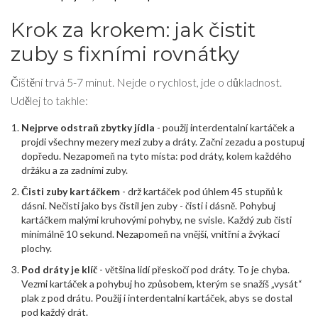
Krok za krokem: jak čistit
zuby s fixními rovnátky
Čištění trvá 5-7 minut. Nejde o rychlost, jde o důkladnost.
Udělej to takhle:
Nejprve odstraň zbytky jídla
- použij interdentalní kartáček a
projdi všechny mezery mezi zuby a dráty. Začni zezadu a postupuj
dopředu. Nezapomeň na tyto místa: pod dráty, kolem každého
držáku a za zadními zuby.
Čisti zuby kartáčkem
- drž kartáček pod úhlem 45 stupňů k
dásni. Nečisti jako bys čistil jen zuby - čisti i dásně. Pohybuj
kartáčkem malými kruhovými pohyby, ne svisle. Každý zub čisti
minimálně 10 sekund. Nezapomeň na vnější, vnitřní a žvýkací
plochy.
Pod dráty je klíč
- většina lidí přeskočí pod dráty. To je chyba.
Vezmi kartáček a pohybuj ho způsobem, kterým se snažíš „vysát“
plak z pod drátu. Použij i interdentalní kartáček, abys se dostal
pod každý drát.