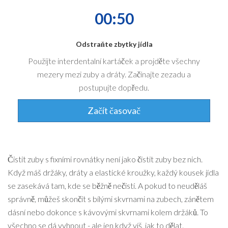
00:50
Odstraňte zbytky jídla
Použijte interdentalní kartáček a projděte všechny
mezery mezi zuby a dráty. Začínajte zezadu a
postupujte dopředu.
Začít časovač
Čistit zuby s fixními rovnátky není jako čistit zuby bez nich.
Když máš držáky, dráty a elastické kroužky, každý kousek jídla
se zasekává tam, kde se běžně nečistí. A pokud to neuděláš
správně, můžeš skončit s bílými skvrnami na zubech, zánětem
dásní nebo dokonce s kávovými skvrnami kolem držáků. To
všechno se dá vyhnout - ale jen když víš, jak to dělat.