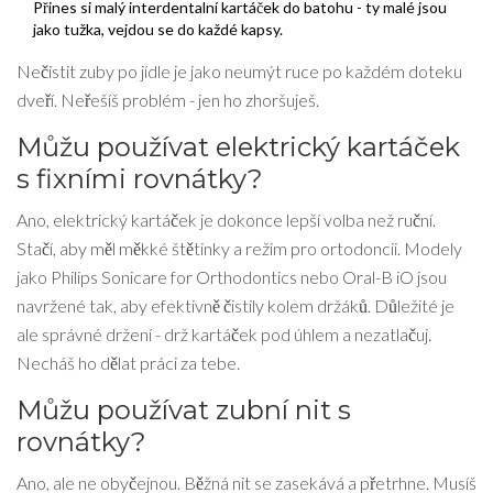
Přines si malý interdentalní kartáček do batohu - ty malé jsou
jako tužka, vejdou se do každé kapsy.
Nečistit zuby po jídle je jako neumýt ruce po každém doteku
dveří. Neřešíš problém - jen ho zhoršuješ.
Můžu používat elektrický kartáček
s fixními rovnátky?
Ano, elektrický kartáček je dokonce lepší volba než ruční.
Stačí, aby měl měkké štětinky a režim pro ortodoncii. Modely
jako Philips Sonicare for Orthodontics nebo Oral-B iO jsou
navržené tak, aby efektivně čistily kolem držáků. Důležité je
ale správné držení - drž kartáček pod úhlem a nezatlačuj.
Necháš ho dělat práci za tebe.
Můžu používat zubní nit s
rovnátky?
Ano, ale ne obyčejnou. Běžná nit se zasekává a přetrhne. Musíš