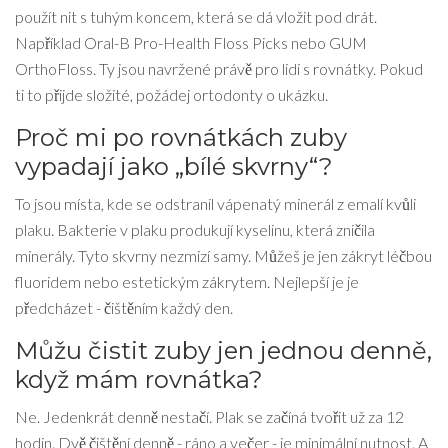
použít nit s tuhým koncem, která se dá vložit pod drát.
Například Oral-B Pro-Health Floss Picks nebo GUM
OrthoFloss. Ty jsou navržené právě pro lidi s rovnátky. Pokud
ti to přijde složité, požádej ortodonty o ukázku.
Proč mi po rovnátkách zuby
vypadají jako „bílé skvrny“?
To jsou místa, kde se odstranil vápenatý minerál z emalí kvůli
plaku. Bakterie v plaku produkují kyselinu, která zničila
minerály. Tyto skvrny nezmizí samy. Můžeš je jen zákryt léčbou
fluoridem nebo estetickým zákrytem. Nejlepší je je
předcházet - čištěním každý den.
Můžu čistit zuby jen jednou denně,
když mám rovnátka?
Ne. Jedenkrát denně nestačí. Plak se začíná tvořit už za 12
hodin. Dvě čištění denně - ráno a večer - je minimální nutnost. A