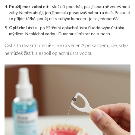
Použij mezizubní nit
- vlož nit pod drát, pak ji opatrně vedeš mezi
zuby. Nepřetahuj ji, jen ji pomalu posouváš nahoru a dolů. Pokud ti
to přijde těžké, použij nit s tuhým koncem - je to jednodušší.
Opláchni ústa
- po čištění si opláchni ústa fluoridovým ústním
mýdlem. Nepláchni vodou. Fluor musí zůstat na zubech.
Čistíš to dvakrát denně - ráno a večer. A po každém jídle, když
nemůžeš čistit, alespoň opláchni ústa vodou.