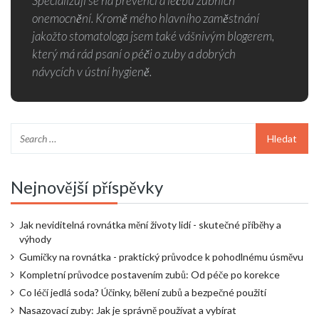
Specializuji se na prevenci a léčbu zubních
onemocnění. Kromě mého hlavního zaměstnání
jakožto stomatologa jsem také vášnivým blogerem,
který má rád psaní o péči o zuby a dobrých
návycích v ústní hygieně.
Nejnovější příspěvky
Jak neviditelná rovnátka mění životy lidí - skutečné příběhy a
výhody
Gumičky na rovnátka - praktický průvodce k pohodlnému úsměvu
Kompletní průvodce postavením zubů: Od péče po korekce
Co léčí jedlá soda? Účinky, bělení zubů a bezpečné použití
Nasazovací zuby: Jak je správně používat a vybírat