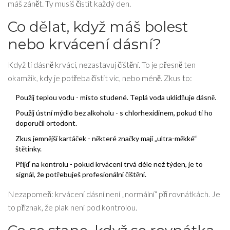
máš zánět. Ty musíš čistit každý den.
Co dělat, když máš bolest
nebo krvácení dásní?
Když ti dásně krvácí, nezastavuj čištění. To je přesně ten
okamžik, kdy je potřeba čistit víc, nebo méně. Zkus to:
Použij teplou vodu - místo studené. Teplá voda uklidňuje dásně.
Použij ústní mýdlo bez alkoholu - s chlorhexidinem, pokud ti ho
doporučil ortodont.
Zkus jemnější kartáček - některé značky mají „ultra-měkké“
štětinky.
Přijď na kontrolu - pokud krvácení trvá déle než týden, je to
signál, že potřebuješ profesionální čištění.
Nezapomeň: krvácení dásní není „normální“ při rovnátkách. Je
to příznak, že plak není pod kontrolou.