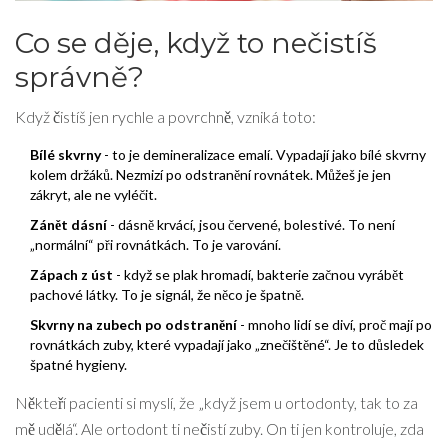
Co se děje, když to nečistíš
správně?
Když čistíš jen rychle a povrchně, vzniká toto:
Bílé skvrny
- to je demineralizace emalí. Vypadají jako bílé skvrny
kolem držáků. Nezmizí po odstranění rovnátek. Můžeš je jen
zákryt, ale ne vyléčit.
Zánět dásní
- dásně krvácí, jsou červené, bolestivé. To není
„normální“ při rovnátkách. To je varování.
Zápach z úst
- když se plak hromadí, bakterie začnou vyrábět
pachové látky. To je signál, že něco je špatně.
Skvrny na zubech po odstranění
- mnoho lidí se diví, proč mají po
rovnátkách zuby, které vypadají jako „znečištěné“. Je to důsledek
špatné hygieny.
Někteří pacienti si myslí, že „když jsem u ortodonty, tak to za
mě udělá“. Ale ortodont ti nečistí zuby. On ti jen kontroluje, zda