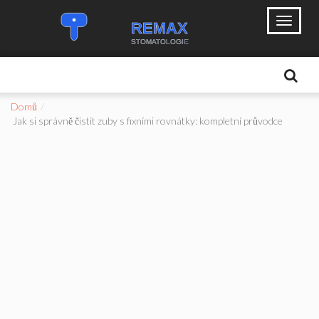
Domů
Jak si správně čistit zuby s fixními rovnátky: kompletní průvodce