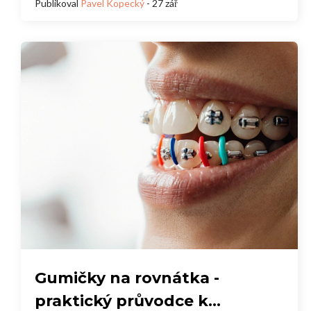
příběhy a výhody
Publikoval
Pavel Kopecký
- 27 zář
Gumičky na rovnátka -
praktický průvodce k