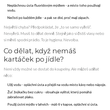
Nepláchnou ústa fluoridovým mýdlem - a místo toho používají
vodu.
Nečistí po každém jídle - a pak se diví, proč mají zápach.
Největší chyba? Předpokládat, že „to se samo vyřeší“.
Nevyřeší. Musíš to dělat denně. Stejně jako si čistíš vlasy nebo
si měníš spodní prádlo. To je hygiena. Nevolba.
Co dělat, když nemáš
kartáček po jídle?
Není vždy možné se dostat do koupelny. Ale můžeš udělat
něco:
Užij vodu - opláchni ústa a přejdi na vodu místo kávy nebo nápoje.
Žuť žvýkačku bez cukru - obsahuje xylitol, který pomáhá
zabraňovat plaku.
Použij ústní mýdlo v lahvích - máš-li v kapse, opláchni si ústa.