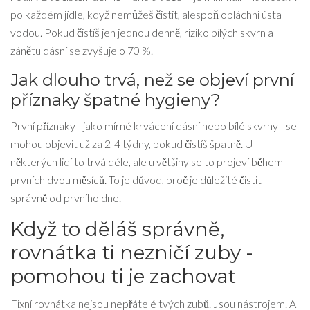
po každém jídle, když nemůžeš čistit, alespoň opláchni ústa
vodou. Pokud čistíš jen jednou denně, riziko bílých skvrn a
zánětu dásní se zvyšuje o 70 %.
Jak dlouho trvá, než se objeví první
příznaky špatné hygieny?
První příznaky - jako mírné krvácení dásní nebo bílé skvrny - se
mohou objevit už za 2-4 týdny, pokud čistíš špatně. U
některých lidí to trvá déle, ale u většiny se to projeví během
prvních dvou měsíců. To je důvod, proč je důležité čistit
správně od prvního dne.
Když to děláš správně,
rovnátka ti nezničí zuby -
pomohou ti je zachovat
Fixní rovnátka nejsou nepřátelé tvých zubů. Jsou nástrojem. A