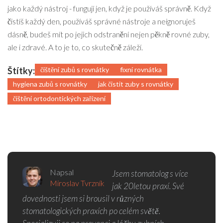
jako každý nástroj - fungují jen, když je používáš správně. Když
čistíš každý den, používáš správné nástroje a neignoruješ
dásně, budeš mít po jejich odstranění nejen pěkně rovné zuby,
ale i zdravé. A to je to, co skutečně záleží.
Štítky:
čištění zubů s rovnátky
fixní rovnátka
hygiena zubů s rovnátky
jak čistit zuby s rovnátky
čištění ortodontických zařízení
Napsal
Jsem stomatolog s více
Miroslav Tvrzník
jak 20letou praxí. Své
dovednosti jsem si brousil v různých
stomatologických praxích po celém světě.