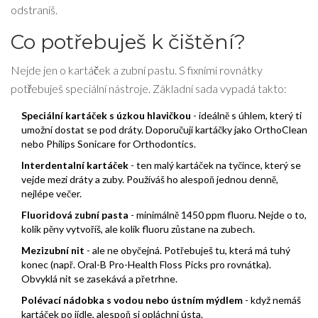
odstraníš.
Co potřebuješ k čištění?
Nejde jen o kartáček a zubní pastu. S fixními rovnátky
potřebuješ speciální nástroje. Základní sada vypadá takto:
Speciální kartáček s úzkou hlavičkou
- ideálně s úhlem, který ti
umožní dostat se pod dráty. Doporučuji kartáčky jako OrthoClean
nebo Philips Sonicare for Orthodontics.
Interdentalní kartáček
- ten malý kartáček na tyčince, který se
vejde mezi dráty a zuby. Používáš ho alespoň jednou denně,
nejlépe večer.
Fluoridová zubní pasta
- minimálně 1450 ppm fluoru. Nejde o to,
kolik pěny vytvoříš, ale kolik fluoru zůstane na zubech.
Mezizubní nit
- ale ne obyčejná. Potřebuješ tu, která má tuhý
konec (např. Oral-B Pro-Health Floss Picks pro rovnátka).
Obvyklá nit se zasekává a přetrhne.
Polévací nádobka s vodou nebo ústním mýdlem
- když nemáš
kartáček po jídle, alespoň si opláchni ústa.