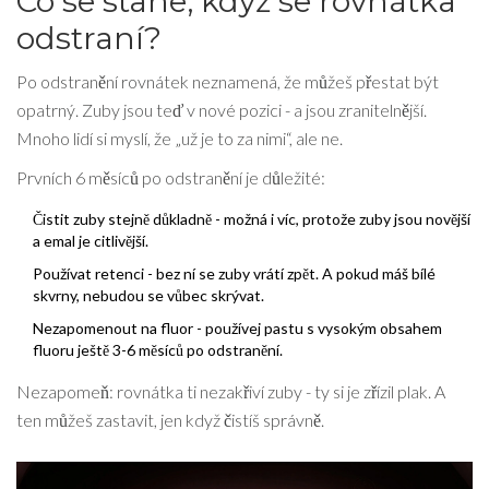
Co se stane, když se rovnátka
odstraní?
Po odstranění rovnátek neznamená, že můžeš přestat být
opatrný. Zuby jsou teď v nové pozici - a jsou zranitelnější.
Mnoho lidí si myslí, že „už je to za nimi“, ale ne.
Prvních 6 měsíců po odstranění je důležité:
Čistit zuby stejně důkladně - možná i víc, protože zuby jsou novější
a emal je citlivější.
Používat retenci - bez ní se zuby vrátí zpět. A pokud máš bílé
skvrny, nebudou se vůbec skrývat.
Nezapomenout na fluor - používej pastu s vysokým obsahem
fluoru ještě 3-6 měsíců po odstranění.
Nezapomeň: rovnátka ti nezakřiví zuby - ty si je zřízil plak. A
ten můžeš zastavit, jen když čistíš správně.