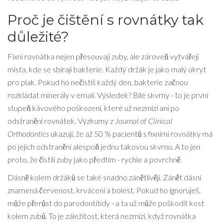
Proč je čištění s rovnátky tak
důležité?
Fixní rovnátka nejen přesouvají zuby, ale zároveň vytvářejí
místa, kde se sbírají bakterie. Každý držák je jako malý úkryt
pro plak. Pokud ho nečistíš každý den, bakterie začnou
rozkládat minerály v emalí. Výsledek? Bílé skvrny - to je první
stupeň kávového poškození, které už nezmizí ani po
odstranění rovnátek. Výzkumy z
Journal of Clinical
Orthodontics
ukazují, že až 50 % pacientů s fixními rovnátky má
po jejich odstranění alespoň jednu takovou skvrnu. A to jen
proto, že čistili zuby jako předtím - rychle a povrchně.
Dásně kolem držáků se také snadno zánětlivějí. Zánět dásní
znamená červenost, krvácení a bolest. Pokud ho ignoruješ,
může přerůst do parodontitidy - a ta už může poškodit kost
kolem zubů. To je záležitost, která nezmizí, když rovnátka