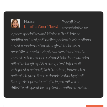
Napsal
Pracuji jako
Karolína Ondráčková
stomatoložka ve
vysoce specializované klinice v Brně, kde se
podílím na ústní péči našich pacientů. Mám silnou
strast o moderní stomatologické techniky a
neustále se snažím zlepšovat své dovednosti a
znalosti v tomto oboru. Kromě toho jsem autorka
několika blogů o péči o zuby, které informují
veřejnost o nejnovějších trendech, inovacích a
nejlepších praktikách v domácí zubní hygieně.
Svou práci opravdu miluji a je pro mě velmi
důležité přispívat ke zlepšení zubního zdraví lidí.