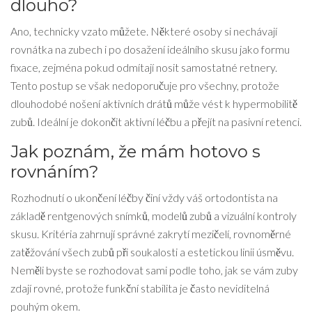
dlouho?
Ano, technicky vzato můžete. Některé osoby si nechávají
rovnátka na zubech i po dosažení ideálního skusu jako formu
fixace, zejména pokud odmítají nosit samostatné retnery.
Tento postup se však nedoporučuje pro všechny, protože
dlouhodobé nošení aktivních drátů může vést k hypermobilitě
zubů. Ideální je dokončit aktivní léčbu a přejít na pasivní retenci.
Jak poznám, že mám hotovo s
rovnáním?
Rozhodnutí o ukončení léčby činí vždy váš ortodontista na
základě rentgenových snímků, modelů zubů a vizuální kontroly
skusu. Kritéria zahrnují správné zakrytí mezičelí, rovnoměrné
zatěžování všech zubů při soukalosti a estetickou linii úsměvu.
Neměli byste se rozhodovat sami podle toho, jak se vám zuby
zdají rovné, protože funkční stabilita je často neviditelná
pouhým okem.