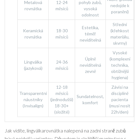
Metalová
12-24
pohyb zubů,
nedojde k
rovnátka
měsíců
vysoká
poranění)
odolnost
Střední
Estetika,
Keramická
18-30
(křehkost
téměř
rovnátka
měsíců
materiálu,
neviditelná
skvrny)
Vysoké
Úplně
(komplexní
Lingválka
24-36
neviditelná
technika,
(jazyková)
měsíců
zevně
obtížnější
hygiena)
12-18
Závisí na
Transparentní
měsíců
disciplíně
Sundatelnost,
náustníky
(jednodušší)
pacienta
komfort
(Invisalign)
18-30+
(musí nosit
(složité)
22h/den)
Jak vidíte,
lingválka
rovnátka nalepená na zadní straně zubů
bývá nejdelší variantou. Důvodem je složitější manipulace s