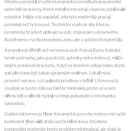
Mnoho pacientů si vybírá
keramická rovnátka
transparentní
nebo bílé brackety, které méně kontrastují s barvou zubů
kvůli
estetice. Může vás napadat, zda tyto materiály pracují
pomaleji než ty kovové. Technicky vzato je síla, kterou
keramický bracket aplikuje na zub, stejná jako u kovového.
Rozdíl není v rychlosti pohybu zubu, ale v odolnosti materiálu.
Keramika je křehčí než nerezová ocel. Pokud často žvýkáte
tvrdé potraviny, jako jsou kosti, sušenky nebo ledovce, může
dojít k prasknutí bracketu. Když se bracket odlepí nebo zlomí,
zub přestane být tahán správným směrem. Lékař musí
provést opravu, což způsobí prodlevu v léčbě. U kovových
rovátek je tento rizikový faktor minimální, proto se u nich
někdy léčí o několik týdnů rychleji, pokud jde o mechaniku
samotnou.
Dalším faktorem je tření. Keramické povrchy mohou mít vyšší
koeficient tření vůči drátu než leštěné kovy. Moderní
kompozitní materiály tento problém minimalizují, ale stále je