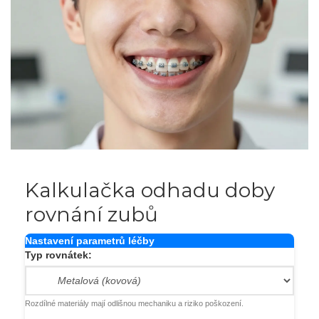
Kalkulačka odhadu doby
rovnání zubů
Nastavení parametrů léčby
Typ rovnátek:
Rozdílné materiály mají odlišnou mechaniku a riziko poškození.