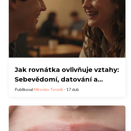
Jak rovnátka ovlivňuje vztahy:
Sebevědomí, datování a
sociální dynamika
Publikoval
Miroslav Tvrzník
- 17 dub