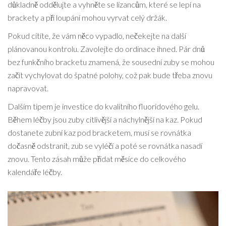
důkladně oddělujte a vyhněte se lízancům, které se lepí na
brackety a při loupání mohou vyrvat celý držák.
Pokud cítíte, že vám něco vypadlo, nečekejte na další
plánovanou kontrolu. Zavolejte do ordinace ihned. Pár dnů
bez funkčního bracketu znamená, že sousední zuby se mohou
začít vychylovat do špatné polohy, což pak bude třeba znovu
napravovat.
Dalším tipem je investice do kvalitního fluoridového gelu.
Během léčby jsou zuby citlivější a náchylnější na kaz. Pokud
dostanete zubní kaz pod bracketem, musí se rovnátka
dočasně odstranit, zub se vyléčí a poté se rovnátka nasadí
znovu. Tento zásah může přidat měsíce do celkového
kalendáře léčby.