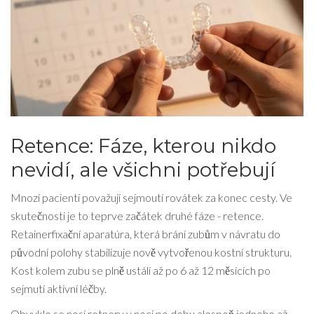
Retence: Fáze, kterou nikdo
nevidí, ale všichni potřebují
Mnozí pacienti považují sejmoutí rovátek za konec cesty. Ve
skutečnosti je to teprve začátek druhé fáze - retence.
Retainer
fixační aparatúra, která brání zubům v návratu do
původní polohy
stabilizuje nově vytvořenou kostní strukturu.
Kost kolem zubu se plně ustálí až po 6 až 12 měsících po
sejmutí aktivní léčby.
Obvykle se nosí retnery v noci po dobu alespoň jednoho až