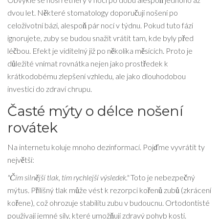
dvou let. Některé stomatology doporučují nošení po
celoživotní bázi, alespoň pár nocí v týdnu. Pokud tuto fázi
ignorujete, zuby se budou snažit vrátit tam, kde byly před
léčbou. Efekt je viditelný již po několika měsících. Proto je
důležité vnímat rovnátka nejen jako prostředek k
krátkodobému zlepšení vzhledu, ale jako dlouhodobou
investici do zdraví chrupu.
Časté mýty o délce nošení
rovátek
Na internetu koluje mnoho dezinformací. Pojďme vyvrátit ty
největší:
"Čím silnější tlak, tím rychlejší výsledek."
Toto je nebezpečný
mýtus. Přílišný tlak může vést k rezorpci kořenů zubů (zkrácení
kořene), což ohrozuje stabilitu zubu v budoucnu. Ortodontisté
používají jemné síly, které umožňují zdravý pohyb kosti.