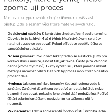
zpomalují proces
Mimo volbu typu rovnátek hraje klíčovou roli váš vlastní
přístup. Zde je seznam věcí, které máte ve svých rukou:
Dodržování návštěv:
K kontrolám chodte přesně podle termínu.
Obvykle je to každých 4 až 6 týdnů. Mezi návštěvami se dráty
natahují a zuby se posouvají. Pokud přijedete později, léčba se
samoúčelně prodlužuje.
Nošení guminek:
Pokud vám lékař předepíše elastické gumy pro
korekci skusu, musíte je nosit tak, jak řekne. Často je to 24 hodin
denně (kromě mytí zubů). Gumy vytváří sílu, která pomáhá uzavřít
mezery a narovnat čelisti. Bez nich by proces mohl trvat o desítky
procent déle.
Hygiena:
Jak jsem zmínila u keramiky, špatná hygiena vede k
zánětům. Zánětlivé dásně jsou bolestivé a nestabilní. Zub nelze
bezpečně posouvat, pokud je jeho okolní tkáň podrážděná. Pečlivé
čištění zubním kartáčkem, mezizubním kartáčkem a nití je
nutností.
Věk pacienta:
U dětí a adolescentů (období růstu) probíhá léčba