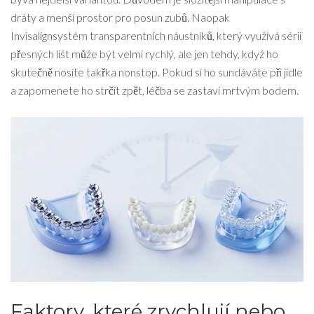
dráty a menší prostor pro posun zubů. Naopak
Invisalign
systém transparentních náustníků, který využívá sérii
přesných lišt
může být velmi rychlý, ale jen tehdy, když ho
skutečně nosíte takřka nonstop. Pokud si ho sundáváte při jídle
a zapomenete ho strčit zpět, léčba se zastaví mrtvým bodem.
Faktory, které zrychlují nebo