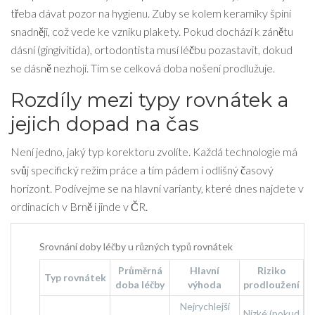
třeba dávat pozor na hygienu. Zuby se kolem keramiky špiní
snadněji, což vede ke vzniku plakety. Pokud dochází k zánětu
dásní (gingivitida), ortodontista musí léčbu pozastavit, dokud
se dásně nezhojí. Tím se celková doba nošení prodlužuje.
Rozdíly mezi typy rovnátek a
jejich dopad na čas
Není jedno, jaký typ korektoru zvolíte. Každá technologie má
svůj specifický režim práce a tím pádem i odlišný časový
horizont. Podívejme se na hlavní varianty, které dnes najdete v
ordinacích v Brně i jinde v ČR.
Srovnání doby léčby u různých typů rovnátek
Průměrná
Hlavní
Riziko
Typ rovnátek
doba léčby
výhoda
prodloužení
Nejrychlejší
Nízké (pokud