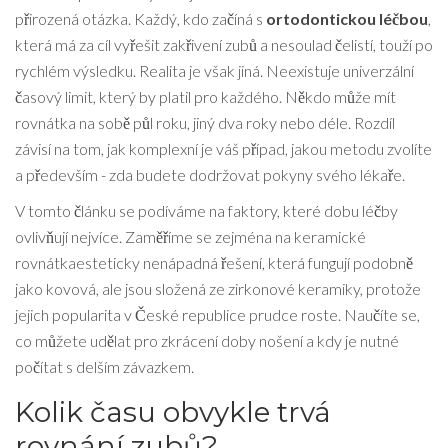
přirozená otázka. Každý, kdo začíná s
ortodontickou léčbou
,
která má za cíl vyřešit zakřivení zubů a nesoulad čelistí
, touží po
rychlém výsledku. Realita je však jiná. Neexistuje univerzální
časový limit, který by platil pro každého. Někdo může mít
rovnátka na sobě půl roku, jiný dva roky nebo déle. Rozdíl
závisí na tom, jak komplexní je váš případ, jakou metodu zvolíte
a především - zda budete dodržovat pokyny svého lékaře.
V tomto článku se podíváme na faktory, které dobu léčby
ovlivňují nejvíce. Zaměříme se zejména na
keramické
rovnátka
esteticky nenápadná řešení, která fungují podobně
jako kovová, ale jsou složená ze zirkonové keramiky
, protože
jejich popularita v České republice prudce roste. Naučíte se,
co můžete udělat pro zkrácení doby nošení a kdy je nutné
počítat s delším závazkem.
Kolik času obvykle trvá
rovnání zubů?