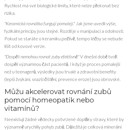
Rychlost má své biologické limity, které nelze překonat bez
rizika.
"Keramická rovnátka fungují pomaleji."
Jak jsme uvedli výše,
fyzikální principy jsou stejné. Rozdíl je v manipulaci a odolnosti.
Pokud se staráte o keramiku pečlivě, tempo léčby se nebude
lišit od kovové verze.
"Dospělí nemohou rovnat zuby efektivně."
V dnešní době tvoří
dospělí významnou část pacientů. I když je proces pomalejší
než u teenagerů, výsledky jsou trvalé a zdravotní benefity
(lepší žvýkání, snazší čištění, prevence eroze) jsou obrovské.
Můžu akcelerovat rovnání zubů
pomocí homeopatik nebo
vitamínů?
Neexistují žádné vědecky potvrzené doplňky stravy, které by
významně urychlily pohyb zubů. Důležitá je celková minerální