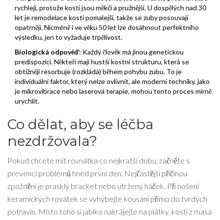
rychleji, protože kosti jsou měkčí a pružnější. U dospělých nad 30
let je remodelace kosti pomalejší, takže se zuby posouvají
opatrněji. Nicméně i ve věku 50 let lze dosáhnout perfektního
výsledku, jen to vyžaduje trpělivost.
Biologická odpověď:
Každý člověk má jinou genetickou
predispozici. Někteří mají hustší kostní strukturu, která se
obtížněji resorbuje (rozkládá) během pohybu zubu. To je
individuální faktor, který nelze ovlivnit, ale moderní techniky, jako
je mikrovibrace nebo laserová terapie, mohou tento proces mírně
urychlit.
Co dělat, aby se léčba
nezdržovala?
Pokud chcete mít rovnátka co nejkratší dobu, začněte s
prevencí problémů hned první den. Nejčastější příčinou
zpoždění je prasklý bracket nebo utržený háček. Při nošení
keramických rovátek se vyhýbejte kousání přímo do tvrdých
potravin. Místo toho si jablko nakrájejte na plátky, kosti z masa