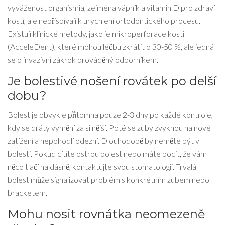
vyváženost organismia, zejména vápník a vitamin D pro zdraví
kostí, ale nepřispívají k urychlení ortodontického procesu.
Existují klinické metody, jako je mikroperforace kosti
(AcceleDent), které mohou léčbu zkrátit o 30-50 %, ale jedná
se o invazivní zákrok prováděný odborníkem.
Je bolestivé nošení rovátek po delší
dobu?
Bolest je obvykle přítomna pouze 2-3 dny po každé kontrole,
kdy se dráty vymění za silnější. Poté se zuby zvyknou na nové
zatížení a nepohodlí odezní. Dlouhodobě by neměte být v
bolesti. Pokud cítíte ostrou bolest nebo máte pocit, že vám
něco tlačí na dásně, kontaktujte svou stomatologii. Trvalá
bolest může signalizovat problém s konkrétním zubem nebo
bracketem.
Mohu nosit rovnátka neomezeně