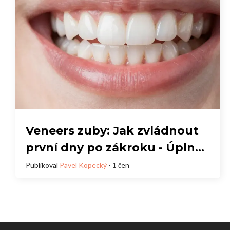
Veneers zuby: Jak zvládnout
první dny po zákroku - Úplný
průvodce
Publikoval
Pavel Kopecký
- 1 čen