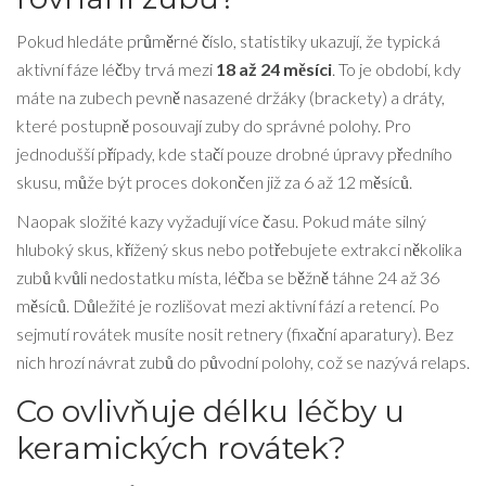
Pokud hledáte průměrné číslo, statistiky ukazují, že typická
aktivní fáze léčby trvá mezi
18 až 24 měsíci
. To je období, kdy
máte na zubech pevně nasazené držáky (brackety) a dráty,
které postupně posouvají zuby do správné polohy. Pro
jednodušší případy, kde stačí pouze drobné úpravy předního
skusu, může být proces dokončen již za 6 až 12 měsíců.
Naopak složité kazy vyžadují více času. Pokud máte silný
hluboký skus, křížený skus nebo potřebujete extrakci několika
zubů kvůli nedostatku místa, léčba se běžně táhne 24 až 36
měsíců. Důležité je rozlišovat mezi aktivní fází a retencí. Po
sejmutí rovátek musíte nosit retnery (fixační aparatury). Bez
nich hrozí návrat zubů do původní polohy, což se nazývá relaps.
Co ovlivňuje délku léčby u
keramických rovátek?