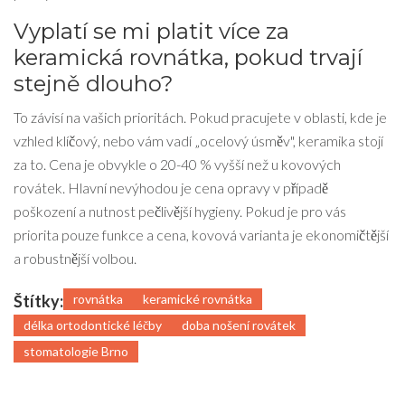
Vyplatí se mi platit více za
keramická rovnátka, pokud trvají
stejně dlouho?
To závisí na vašich prioritách. Pokud pracujete v oblasti, kde je
vzhled klíčový, nebo vám vadí „ocelový úsměv", keramika stojí
za to. Cena je obvykle o 20-40 % vyšší než u kovových
rovátek. Hlavní nevýhodou je cena opravy v případě
poškození a nutnost pečlivější hygieny. Pokud je pro vás
priorita pouze funkce a cena, kovová varianta je ekonomičtější
a robustnější volbou.
Štítky:
rovnátka
keramické rovnátka
délka ortodontické léčby
doba nošení rovátek
stomatologie Brno