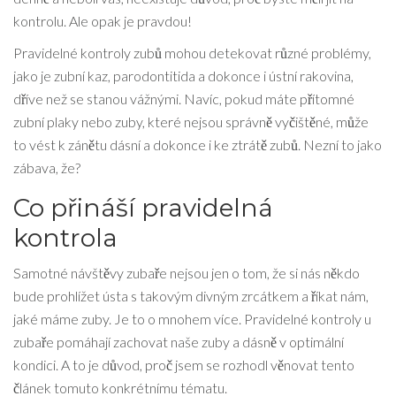
kontrolu. Ale opak je pravdou!
Pravidelné kontroly zubů mohou detekovat různé problémy,
jako je zubní kaz, parodontitida a dokonce i ústní rakovina,
dříve než se stanou vážnými. Navíc, pokud máte přítomné
zubní plaky nebo zuby, které nejsou správně vyčištěné, může
to vést k zánětu dásní a dokonce i ke ztrátě zubů. Nezní to jako
zábava, že?
Co přináší pravidelná
kontrola
Samotné návštěvy zubaře nejsou jen o tom, že si nás někdo
bude prohlížet ústa s takovým divným zrcátkem a říkat nám,
jaké máme zuby. Je to o mnohem více. Pravidelné kontroly u
zubaře pomáhají zachovat naše zuby a dásně v optimální
kondici. A to je důvod, proč jsem se rozhodl věnovat tento
článek tomuto konkrétnímu tématu.