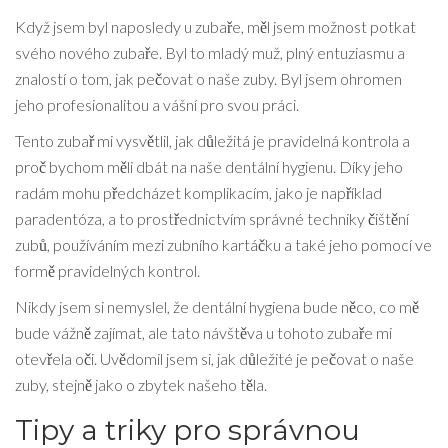
Když jsem byl naposledy u zubaře, měl jsem možnost potkat
svého nového zubaře. Byl to mladý muž, plný entuziasmu a
znalostí o tom, jak pečovat o naše zuby. Byl jsem ohromen
jeho profesionalitou a vášní pro svou práci.
Tento zubař mi vysvětlil, jak důležitá je pravidelná kontrola a
proč bychom měli dbát na naše dentální hygienu. Díky jeho
radám mohu předcházet komplikacím, jako je například
paradentóza, a to prostřednictvím správné techniky čištění
zubů, používáním mezi zubního kartáčku a také jeho pomocí ve
formě pravidelných kontrol.
Nikdy jsem si nemyslel, že dentální hygiena bude něco, co mě
bude vážně zajímat, ale tato návštěva u tohoto zubaře mi
otevřela oči. Uvědomil jsem si, jak důležité je pečovat o naše
zuby, stejně jako o zbytek našeho těla.
Tipy a triky pro správnou