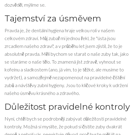
dozvěděl, mýlíme se.
Tajemství za úsměvem
Pravda je, že dentální hygiena hraje velkou roli v našem
celkovém zdraví. Můj zubař mi jednou řekl, že "ústa jsou
zrcadlem našeho zdraví", a v průběhu let jsem zjistil, že to je
absolutně pravda. Měli bychom se starat o naše zuby tak, jako
se staráme o naše tělo. To znamená jíst zdravě, vyhnout se
kofeinu a sladkostem (ano, já vím, to je těžké, ale musíme to
vydržet), a samozřejmě nezapomenout na pravidelné čištění
zubů a návštěvy zubní hygieny. Jsou to klíčové kroky k udržení
našeho úsměvu krásného a zdravého.
Důležitost pravidelné kontroly
Nyní, chtěl bych se podrobněji zabývat důležitostí pravidelné
kontroly. Možná si myslíte, že pokud si čistíte zuby dvakrát
denně a nebolí vás, neexistuje důvod, proč byste měli jít na