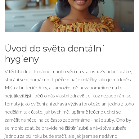
Úvod do světa dentální
hygieny
V těchto dnech máme mnoho věcí na starosti. Zvládání práce,
starání se o domácnost, péče o naše miláčky, jako je má kočka
Míša a bulteriér Riky, a samozřejmě, nezapomeňme na to
nejdůležitější - péči o náš vlastní zdraví! Jelikož nezaobírám se
tématy jako cvičení ani zdravá výživa (protože ani jedno z toho
nedělám tak často, jak bych měl, upřímně řečeno), chci se
zaměřit na něco, na co často zapomínáme - naše zuby. Ono by
se mohlo zdát, že pravidelné čištění zubů a návštěva zubaře
jednou za půl roku bude stačit, ale jak jsem se nedávno