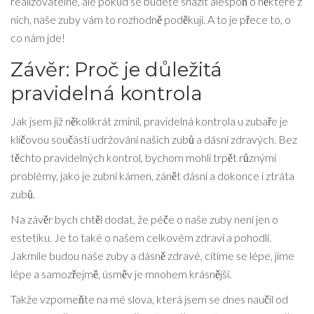
realizovatelné, ale pokud se budete snažit alespoň o některé z
nich, naše zuby vám to rozhodně poděkují. A to je přece to, o
co nám jde!
Závěr: Proč je důležitá
pravidelná kontrola
Jak jsem již několikrát zmínil, pravidelná kontrola u zubaře je
klíčovou součástí udržování našich zubů a dásní zdravých. Bez
těchto pravidelných kontrol, bychom mohli trpět různými
problémy, jako je zubní kámen, zánět dásní a dokonce i ztráta
zubů.
Na závěr bych chtěl dodat, že péče o naše zuby není jen o
estetiku. Je to také o našem celkovém zdraví a pohodlí.
Jakmile budou naše zuby a dásně zdravé, cítíme se lépe, jíme
lépe a samozřejmě, úsměv je mnohem krásnější.
Takže vzpomeňte na mé slova, která jsem se dnes naučil od