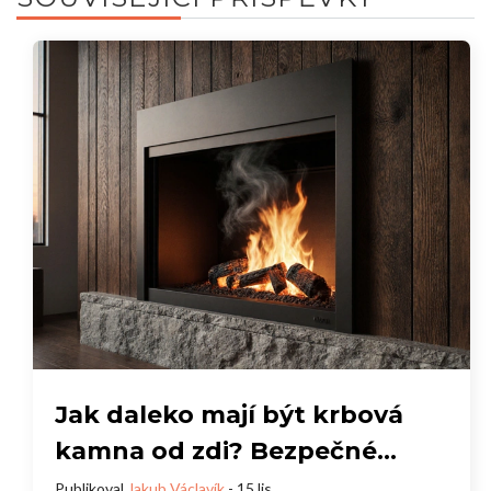
Jak daleko mají být krbová
kamna od zdi? Bezpečné
vzdálenosti a praktické rady
Publikoval
Jakub Václavík
- 15 lis