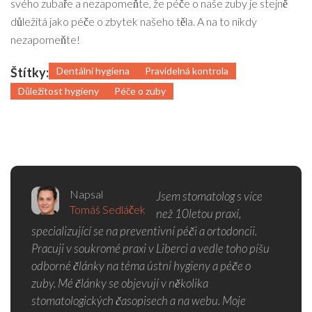
svého zubaře a nezapomeňte, že péče o naše zuby je stejně
důležitá jako péče o zbytek našeho těla. A na to nikdy
nezapomeňte!
Štítky:
Dentální hygiena
Pravidelná kontrola
Důležitost hygieny
Péče o zuby
Napsal
Jsem stomatolog s více
Tomáš Sedláček
než 10letou praxí,
specializující se na preventivní péči a ortodoncii.
Pracuji v soukromé praxi v Liberci a vedle toho píšu
odborné články na téma ústní hygieny a péče o
zuby. Mé články se objevují v několika
stomatologických časopisech a na webu. Moje