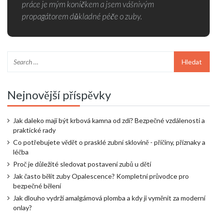
práce je mým koníčkem a jsem vášnivým
propagátorem důkladné péče o zuby.
Nejnovější příspěvky
Jak daleko mají být krbová kamna od zdi? Bezpečné vzdálenosti a
praktické rady
Co potřebujete vědět o prasklé zubní sklovině - příčiny, příznaky a
léčba
Proč je důležité sledovat postavení zubů u dětí
Jak často bělit zuby Opalescence? Kompletní průvodce pro
bezpečné bělení
Jak dlouho vydrží amalgámová plomba a kdy ji vyměnit za moderní
onlay?