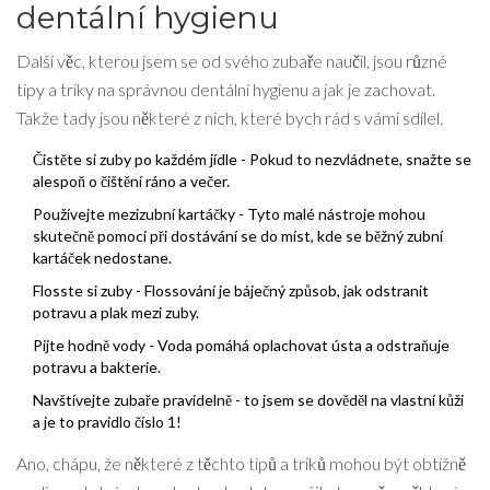
dentální hygienu
Další věc, kterou jsem se od svého zubaře naučil, jsou různé
tipy a triky na správnou dentální hygienu a jak je zachovat.
Takže tady jsou některé z nich, které bych rád s vámi sdílel.
Čistěte si zuby po každém jídle - Pokud to nezvládnete, snažte se
alespoň o čištění ráno a večer.
Používejte mezizubní kartáčky - Tyto malé nástroje mohou
skutečně pomoci při dostávání se do míst, kde se běžný zubní
kartáček nedostane.
Flosste si zuby - Flossování je báječný způsob, jak odstranit
potravu a plak mezi zuby.
Pijte hodně vody - Voda pomáhá oplachovat ústa a odstraňuje
potravu a bakterie.
Navštívejte zubaře pravidelně - to jsem se dověděl na vlastní kůži
a je to pravidlo číslo 1!
Ano, chápu, že některé z těchto tipů a triků mohou být obtížně