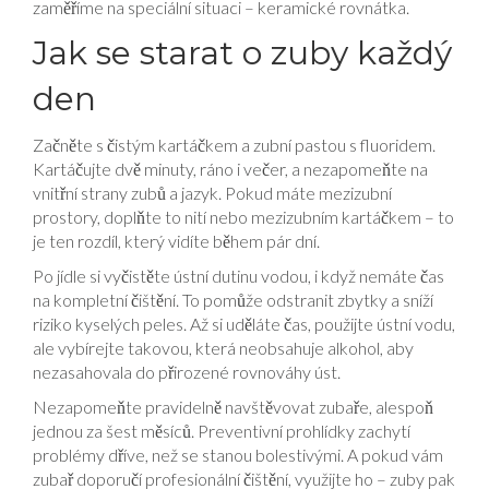
zaměříme na speciální situaci – keramické rovnátka.
Jak se starat o zuby každý
den
Začněte s čistým kartáčkem a zubní pastou s fluoridem.
Kartáčujte dvě minuty, ráno i večer, a nezapomeňte na
vnitřní strany zubů a jazyk. Pokud máte mezizubní
prostory, doplňte to nití nebo mezizubním kartáčkem – to
je ten rozdíl, který vidíte během pár dní.
Po jídle si vyčistěte ústní dutinu vodou, i když nemáte čas
na kompletní čištění. To pomůže odstranit zbytky a sníží
riziko kyselých peles. Až si uděláte čas, použijte ústní vodu,
ale vybírejte takovou, která neobsahuje alkohol, aby
nezasahovala do přirozené rovnováhy úst.
Nezapomeňte pravidelně navštěvovat zubaře, alespoň
jednou za šest měsíců. Preventivní prohlídky zachytí
problémy dříve, než se stanou bolestivými. A pokud vám
zubař doporučí profesionální čištění, využijte ho – zuby pak