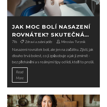
JAK MOC BOLÍ NASAZENÍ
ROVNÁTEK? SKUTEČNÁ
BOLEST A CO OČEKÁVAT
7
lis
Zdraví a zubní péče
Miroslav Tvrzník
Nasazení rovnátek bolí, ale jen na začátku. Zjisti, jak
dlouho trvá bolest, co ji způsobuje a jak ji zmírnit -
bez přehánění a s reálnými tipy od lidí, kteří to prošli.
Read
More