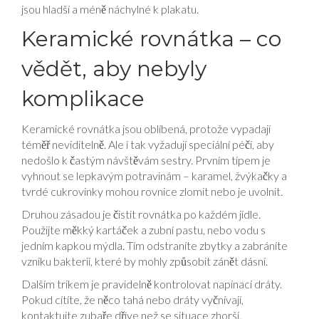
jsou hladší a méně náchylné k plakatu.
Keramické rovnátka – co
vědět, aby nebyly
komplikace
Keramické rovnátka jsou oblíbená, protože vypadají
téměř neviditelně. Ale i tak vyžadují speciální péči, aby
nedošlo k častým návštěvám sestry. Prvním tipem je
vyhnout se lepkavým potravinám – karamel, žvýkačky a
tvrdé cukrovinky mohou rovnice zlomit nebo je uvolnit.
Druhou zásadou je čistit rovnátka po každém jídle.
Použijte měkký kartáček a zubní pastu, nebo vodu s
jedním kapkou mýdla. Tím odstraníte zbytky a zabráníte
vzniku bakterií, které by mohly způsobit zánět dásní.
Dalším trikem je pravidelně kontrolovat napínací dráty.
Pokud cítíte, že něco tahá nebo dráty vyčnívají,
kontaktujte zubaře dříve než se situace zhorší.