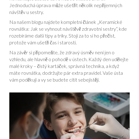
Jednoduchá úprava může ušetřit několik nepříjemných
návštěv u sestry.
Na našem blogu najdete kompletní článek „Keramické
rovnátka: Jak se vyhnout návštěvě zdravotní sestry“, kde
rozebíráme další tipy a triky. Stojí za to si ho přečíst,
protože vám ušetří čas i starosti.
Na závěr si připomeňte, že zdravý úsměv není jen o
vzhledu, ale hlavně o pohodě v ústech. Každý den udělejte
malé kroky – čistý kartáček, správná technika, a když
máte rovnátka, dodržujte pár extra pravidel. Vaše ústa
vám poděkují a vy se budete cítit sebejistěji.