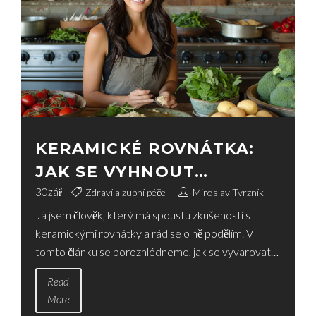
KERAMICKÉ ROVNÁTKA:
JAK SE VYHNOUT
NÁVŠTĚVĚ ZDRAVOTNÍ
30
zář
Zdraví a zubní péče
Miroslav Tvrzník
Já jsem člověk, který má spoustu zkušeností s
SESTRY
keramickými rovnátky a rád se o ně podělím. V
tomto článku se porozhlédneme, jak se vyvarovat
zbytečným návštěvám sestry při nošení
Read
keramických rovnátek. Uvidíte, že s dodržováním
More
několika jednoduchých rad a tipů je to celkem