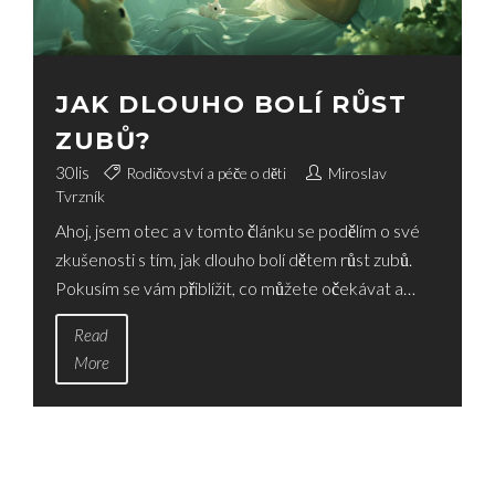
JAK DLOUHO BOLÍ RŮST
ZUBŮ?
30
lis
Rodičovství a péče o děti
Miroslav
Tvrzník
Ahoj, jsem otec a v tomto článku se podělím o své
zkušenosti s tím, jak dlouho bolí dětem růst zubů.
Pokusím se vám přiblížit, co můžete očekávat a
jakým způsobem lze bolest zmírnit. Být rodičem
Read
není kůže, ale věřte mi, že znalost tohoto procesu
More
může celou situaci značně usnadnit. Sledujte můj
blog a dozvíte se více.