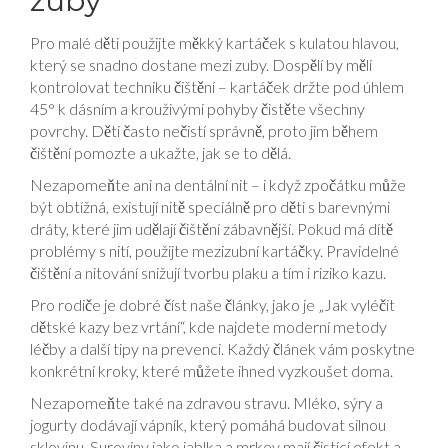
zuby
Pro malé děti použijte měkký kartáček s kulatou hlavou,
který se snadno dostane mezi zuby. Dospělí by měli
kontrolovat techniku čištění – kartáček držte pod úhlem
45° k dásním a krouživými pohyby čistěte všechny
povrchy. Děti často nečistí správně, proto jim během
čištění pomozte a ukažte, jak se to dělá.
Nezapomeňte ani na dentální nit – i když zpočátku může
být obtížná, existují nitě speciálně pro děti s barevnými
dráty, které jim udělají čištění zábavnější. Pokud má dítě
problémy s nití, použijte mezizubní kartáčky. Pravidelné
čištění a nitování snižují tvorbu plaku a tím i riziko kazu.
Pro rodiče je dobré číst naše články, jako je „Jak vyléčit
dětské kazy bez vrtání“, kde najdete moderní metody
léčby a další tipy na prevenci. Každý článek vám poskytne
konkrétní kroky, které můžete ihned vyzkoušet doma.
Nezapomeňte také na zdravou stravu. Mléko, sýry a
jogurty dodávají vápník, který pomáhá budovat silnou
sklovinu. Suroviny jako jablka a mrkev mají čistící efekt a