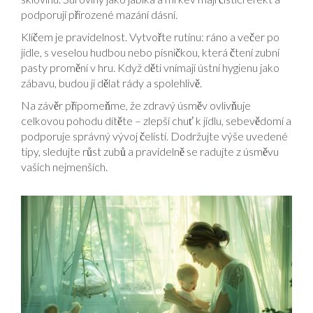
podporují přirozené mazání dásní.
Klíčem je pravidelnost. Vytvořte rutinu: ráno a večer po
jídle, s veselou hudbou nebo písničkou, která čtení zubní
pasty promění v hru. Když děti vnímají ústní hygienu jako
zábavu, budou ji dělat rády a spolehlivě.
Na závěr připomeňme, že zdravý úsměv ovlivňuje
celkovou pohodu dítěte – zlepší chuť k jídlu, sebevědomí a
podporuje správný vývoj čelistí. Dodržujte výše uvedené
tipy, sledujte růst zubů a pravidelně se radujte z úsměvu
vašich nejmenších.