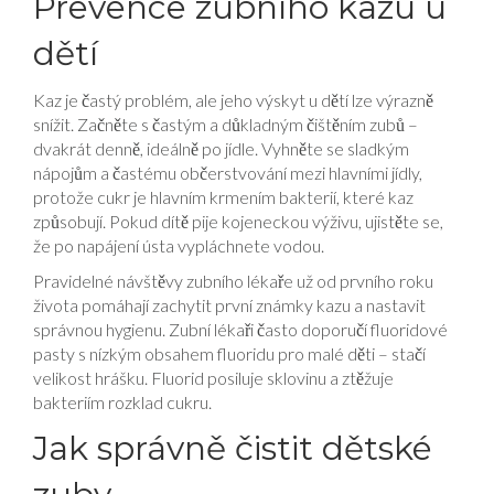
Prevence zubního kazu u
dětí
Kaz je častý problém, ale jeho výskyt u dětí lze výrazně
snížit. Začněte s častým a důkladným čištěním zubů –
dvakrát denně, ideálně po jídle. Vyhněte se sladkým
nápojům a častému občerstvování mezi hlavními jídly,
protože cukr je hlavním krmením bakterií, které kaz
způsobují. Pokud dítě pije kojeneckou výživu, ujistěte se,
že po napájení ústa vypláchnete vodou.
Pravidelné návštěvy zubního lékaře už od prvního roku
života pomáhají zachytit první známky kazu a nastavit
správnou hygienu. Zubní lékaři často doporučí fluoridové
pasty s nízkým obsahem fluoridu pro malé děti – stačí
velikost hrášku. Fluorid posiluje sklovinu a ztěžuje
bakteriím rozklad cukru.
Jak správně čistit dětské