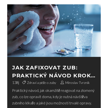
JAK ZAFIXOVAT ZUB:
PRAKTICKÝ NÁVOD KROK
ZA KROKEM
13
říj
Zdraví a péče o zuby
Miroslav Tvrzník
Praktický návod, jak okamžitě reagovat na zlomený
zub, co lze opravit doma, kdy je nutná návštěva
zubního lékaře a jaké jsou možnosti trvalé opravy.