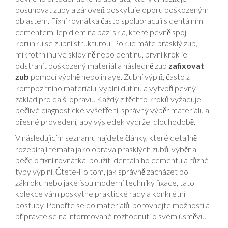
posunovat zuby a zároveň poskytuje oporu poškozeným
oblastem
. Fixní rovnátka často spolupracují s
dentálním
cementem
,
lepidlem na bázi skla, které pevně spojí
korunku se zubní strukturou
. Pokud máte
prasklý zub
,
mikrotrhlinu ve sklovině nebo dentinu,
první krok je
odstranit poškozený materiál a následně zub
zafixovat
zub
pomocí výplně nebo inlaye. Zubní výplň, často z
kompozitního materiálu, vyplní dutinu a vytvoří pevný
základ pro další opravu. Každý z těchto kroků vyžaduje
pečlivé diagnostické vyšetření, správný výběr materiálu a
přesné provedení, aby výsledek vydržel dlouhodobě.
V následujícím seznamu najdete články, které detailně
rozebírají témata jako oprava prasklých zubů, výběr a
péče o fixní rovnátka, použití dentálního cementu a různé
typy výplní. Čtete-li o tom, jak správně zacházet po
zákroku nebo jaké jsou moderní techniky fixace, tato
kolekce vám poskytne praktické rady a konkrétní
postupy. Ponořte se do materiálů, porovnejte možnosti a
připravte se na informované rozhodnutí o svém úsměvu.