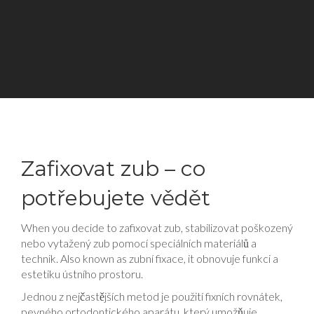
Zafixovat zub – co
potřebujete vědět
When you decide to
zafixovat zub
,
stabilizovat poškozený
nebo vytažený zub pomocí speciálních materiálů a
technik
. Also known as
zubní fixace
, it obnovuje funkci a
estetiku ústního prostoru.
Jednou z nejčastějších metod je použití
fixních rovnátek
,
pevného ortodontického aparátu, který umožňuje