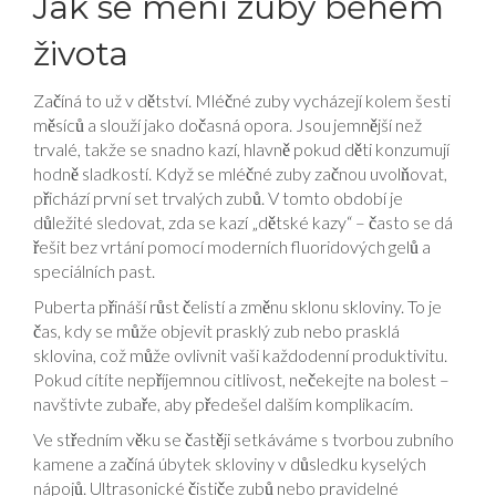
Jak se mění zuby během
života
Začíná to už v dětství. Mléčné zuby vycházejí kolem šesti
měsíců a slouží jako dočasná opora. Jsou jemnější než
trvalé, takže se snadno kazí, hlavně pokud děti konzumují
hodně sladkostí. Když se mléčné zuby začnou uvolňovat,
přichází první set trvalých zubů. V tomto období je
důležité sledovat, zda se kazí „dětské kazy“ – často se dá
řešit bez vrtání pomocí moderních fluoridových gelů a
speciálních past.
Puberta přináší růst čelistí a změnu sklonu skloviny. To je
čas, kdy se může objevit prasklý zub nebo prasklá
sklovina, což může ovlivnit vaši každodenní produktivitu.
Pokud cítíte nepříjemnou citlivost, nečekejte na bolest –
navštivte zubaře, aby předešel dalším komplikacím.
Ve středním věku se častěji setkáváme s tvorbou zubního
kamene a začíná úbytek skloviny v důsledku kyselých
nápojů. Ultrasonické čističe zubů nebo pravidelné