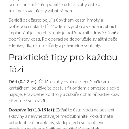
profesionální čištění pomůže udržet zuby čisté a
minimalizovat černý zubní kámen.
Senioři pak často bojují s úbytkem kostní hmoty a
potřebou implantátů. Moderní výroba a vkládání zubních
implantátů je spolehlivá, ale je potřeba mít zdravé dásně a
dobrý stav kostí. Po operaci se doporučuje zvláštní péče
– lehké jídlo, ústní ústředy a pravidelné kontroly.
Praktické tipy pro každou
fázi
Děti (0‑12 let)
: Čistěte zuby dvakrát denně měkkým
kartáčkem, používejte pastu s fluoridem a omezte sladké
nápoje. Pravidelné kontroly u zubaře odhalí případné kazy
dříve, než se rozšíří.
Dospívající (13‑19 let)
: Zařaďte ústní vodu na posílení
skloviny a nevynechávejte mezizubní nitě. Pokud máte
ortodontické problémy, sledujte, zda se neobjevují
praskliny na sklovině během používání rovnátek.