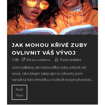
JAK MOHOU KŘIVÉ ZUBY
OVLIVNIT VÁŠ VÝVOJ
11
říj
Zdraví a wellness
Tomáš Sedláček
Jsem zvědavý, jak mohou křivé zuby ovlivnit náš
vývoj. Jako bloger zabývající se zdravím, jsem
narazil na tuto tématiku a rozhodl se ji prozkoumat.
Zjistil jsem, že křivé zuby mohou mít mnoho
Read
následků, nejen z estetického hlediska, ale také na
More
naše celkové zdraví a duševní pohodu. Přeji vám
zajímavé čtení a doufám, že se dozvíte něco nového.