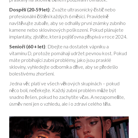
Dospělí (20‑59 let)
: Zvažte ultrasonický čistič nebo
profesionální čištění každých 6 měsíci. Pravidelně
navštěvujte zubaře, aby se odhalily první známky zubního
kamene nebo sklovinových poškození. Pokud plánujete
implantáty, zjistěte, která pojišťovna přispívá v roce 2024.
Senioři (60 + let)
: Dbejte na dostatek vápníku a
vitamínu D, protože pomáhají udržet pevnou kost. Pokud
máte probíhající zubní problémy, jako jsou prasklé
skloviny, vyhledejte odborníka dříve, aby se předešlo
bolestivému zhoršení.
Jedna věc platí ve všech věkových skupinách – pokud
něco bolí, nečekejte. Každý zubní problém může být
snadno řešen, pokud ho zachytíte včas. A nezapomeňte,
úsměv není jen o vzhledu, ale i o zdraví celého těla.