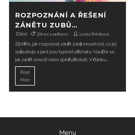
ROZPOZNÁNÍ A ŘEŠENÍ
ZÁNĚTU ZUBŮ
MOUDROSTI: UŽITEČNÉ
10
led
Zdraví a wellness
Lenka Petríková
Zjistěte, jak rozpoznat zánět zubů moudrosti, co jej
RADY A INFORMACE
způsobuje a jaké jsou typické příznaky. Naučte se,
jak zánět omezit nebo úplně předejít. V článku
najdete také užitečné rady na to, co dělat v akutní
Read
situaci, a jak se starat o zuby moudrosti, aby vám
More
sloužily co nejlépe. Čeká na vás také řada
zajímavostí a tipů, včetně příběhu ze života, který
vám pomůže lépe porozumět této problematice.
Menu