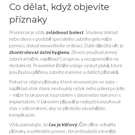
Co dělat, když objevíte
příznaky
První krok je vždy
zvládnout bolest
. Studený obklad
nebo úleva v podobě speciálního zubního gelu může
pomoci, dokud nenavštívíte ordinaci. Další důležitá věc je
zkontrolovat ústní hygienu
. Zkuste používat jemný
zubní kartáček, například Curaprox, a nezapomeňte na
dentální nit. Pravidelné čištění snižuje výskyt plaků, které
jsou častou příčinou zubního kamene a dalších příznaků.
Pokud se objeví příznaky, které nesouvisí jen se zuby –
například otok dásní, neobvyklý výtok nebo pálení po jídle
– může to ukazovat na problém s dásní nebo dokonce s
implantátem. V takovém případě je nejlepší konzultovat
stav s odborníkem, aby se předešlo závažnějším
komplikacím.
Vždy pamatujte, že
čas je klíčový
. Čím dříve odhalíte
příznaky a vyhledáte pomoc, tím jednodušší a levnější