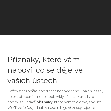
Příznaky, které vám
napoví, co se děje ve
vašich ústech
Každý z nás občas pocítí něco neobvyklého – pálení dásní,
bolest při kousání nebo neobvyklý zápach z úst. Tyto
pocity jsou právě
příznaky
, které vám tělo dává, aby jste
věděli, že je čas jednat. V našem tagu
příznaky
najdete