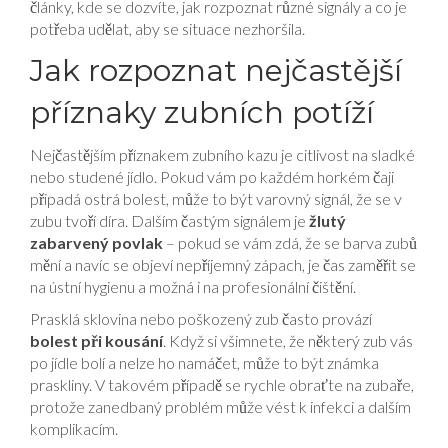
články, kde se dozvíte, jak rozpoznat různé signály a co je
potřeba udělat, aby se situace nezhoršila.
Jak rozpoznat nejčastější
příznaky zubních potíží
Nejčastějším příznakem zubního kazu je citlivost na sladké
nebo studené jídlo. Pokud vám po každém horkém čaji
připadá ostrá bolest, může to být varovný signál, že se v
zubu tvoří díra. Dalším častým signálem je
žlutý
zabarvený povlak
– pokud se vám zdá, že se barva zubů
mění a navíc se objeví nepříjemný zápach, je čas zaměřit se
na ústní hygienu a možná i na profesionální čištění.
Prasklá sklovina nebo poškozený zub často provází
bolest při kousání
. Když si všimnete, že některý zub vás
po jídle bolí a nelze ho namáčet, může to být známka
praskliny. V takovém případě se rychle obraťte na zubaře,
protože zanedbaný problém může vést k infekci a dalším
komplikacím.