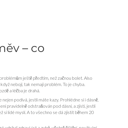
měv – co
t problémům ještě předtím, než začnou bolet
. Also
e když nebojí, tak nemají problém. To je chyba.
ozdě a léčba je drahá.
e nejen podívá, jestli máte kazy. Prohlédne si i dásně,
 není pravidelně odstraňován
pod dásní, a zjistí, jestli
ž si lidé myslí. A to všechno se dá zjistit během 20
 udržují zdraví úst a zubů, včetně čištění, používání