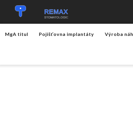
MgA titul
Pojišťovna implantáty
Výroba ná