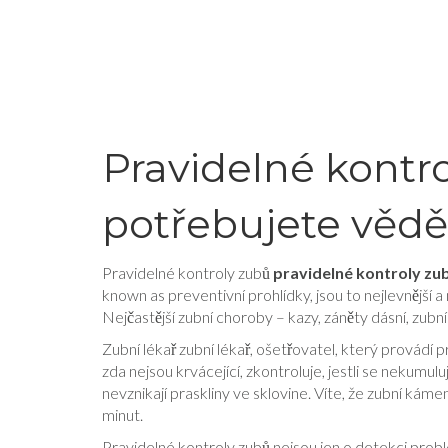
Pravidelné kontr
potřebujete vědě
Pravidelné kontroly zubů
pravidelné kontroly zu
known as
preventivní prohlídky
, jsou to nejlevnější 
Nejčastější zubní choroby – kazy, záněty dásní, zubní 
Zubní lékař
zubní lékař
,
ošetřovatel, který provádí p
zda nejsou krvácející, zkontroluje, jestli se nekumul
nevznikají praskliny ve sklovine. Víte, že zubní kámen
minut.
Pravidelné kontroly zubů nejsou jen o detekci prob