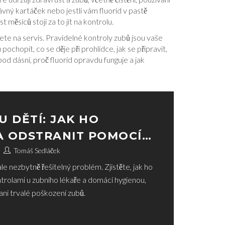
rávný kartáček nebo jestli vám fluorid v pastě
 měsíců stojí za to jít na kontrolu.
ete na servis. Pravidelné kontroly zubů jsou vaše
chopit, co se děje při prohlídce, jak se připravit,
pod dásní, proč fluorid opravdu funguje a jak
U DĚTÍ: JAK HO
A ODSTRANIT POMOCÍ
H KONTROL
Tomáš Sedláček
ale nezbytně řešitelný problém. Zjistěte, jak ho
rolami u zubního lékaře a domácí hygienou,
ani trvalé poškození zubů.