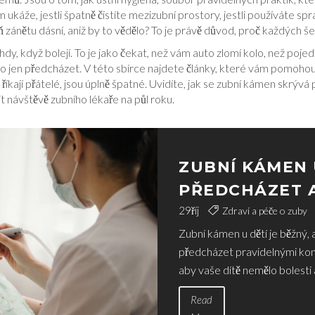
 ukáže, jestli špatně čistíte mezizubní prostory, jestli používáte sp
zánětu dásní, aniž by to vědělo? To je právě důvod, proč každých šest
y, když bolejí. To je jako čekat, než vám auto zlomí kolo, než pojed
lo jen předcházet. V této sbírce najdete články, které vám pomohou po
íkají přátelé, jsou úplně špatné. Uvidíte, jak se zubní kámen skrývá 
 návštěvě zubního lékaře na půl roku.
ZUBNÍ KÁMEN 
PŘEDCHÁZET 
PRAVIDELNÝC
29
říj
Zdraví a péče o zuby
Zubní kámen u dětí je běžný, 
předcházet pravidelnými kont
aby vaše dítě nemělo bolesti 
Read