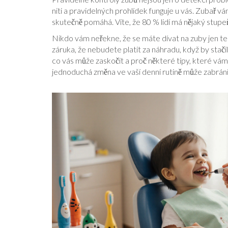
niti a pravidelných prohlídek
funguje u vás. Zubař vám
skutečně pomáhá. Víte, že 80 % lidí má nějaký stupeň 
Nikdo vám neřekne, že se máte dívat na zuby jen tehd
záruka, že nebudete platit za náhradu, když by stači
co vás může zaskočit a proč některé tipy, které vám ř
jednoduchá změna ve vaší denní rutině může zabránit