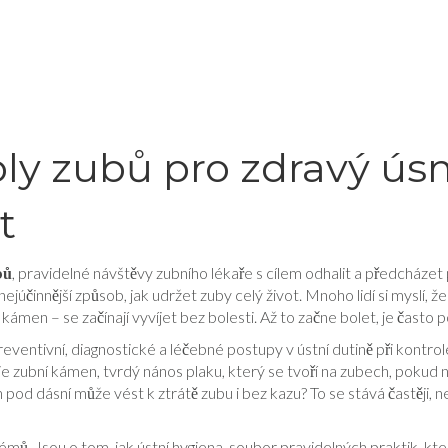
oly zubů pro zdravý ús
t
bů
,
pravidelné návštěvy zubního lékaře s cílem odhalit a předcháze
a nejúčinnější způsob, jak udržet zuby celý život.
Mnoho lidí si myslí, ž
kámen – se začínají vyvíjet bez bolesti. Až to začne bolet, je často p
reventivní, diagnostické a léčebné postupy v ústní dutině
při kontrol
uje
zubní kámen
,
tvrdý nános plaku, který se tvoří na zubech, pokud
 pod dásní může vést k ztrátě zubu i bez kazu? To se stává častěji, ne
lémů. Jsou o tom, jak
ústní hygiena
,
soubor pravidelných praktik, které