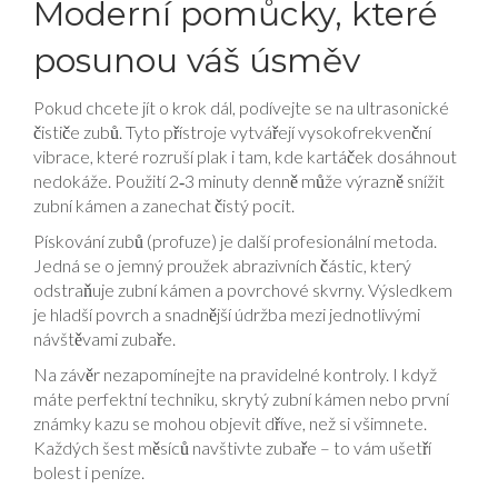
Moderní pomůcky, které
posunou váš úsměv
Pokud chcete jít o krok dál, podívejte se na ultrasonické
čističe zubů. Tyto přístroje vytvářejí vysokofrekvenční
vibrace, které rozruší plak i tam, kde kartáček dosáhnout
nedokáže. Použití 2‑3 minuty denně může výrazně snížit
zubní kámen a zanechat čistý pocit.
Pískování zubů (profuze) je další profesionální metoda.
Jedná se o jemný proužek abrazivních částic, který
odstraňuje zubní kámen a povrchové skvrny. Výsledkem
je hladší povrch a snadnější údržba mezi jednotlivými
návštěvami zubaře.
Na závěr nezapomínejte na pravidelné kontroly. I když
máte perfektní techniku, skrytý zubní kámen nebo první
známky kazu se mohou objevit dříve, než si všimnete.
Každých šest měsíců navštivte zubaře – to vám ušetří
bolest i peníze.