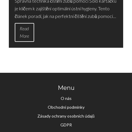
Správná technika čištění zubů pomocí Solo kartáčku
je klíčem k zajištění optimální ústní hygieny. Tento
článek poradí, jak na perfektní čištění zubů pomocí
této jednoduché, avšak efektivní metody. Přečtěte
Read
si o tom, jak správně používat Solo kartáček, jaké
More
jsou výhody této techniky, a zajímavé tipy, které
pomůžou zlepšit vaši denní rutinu ústní hygieny.
Menu
O nás
Obchodní podmínky
Zásady ochrany osobních údajů
GDPR