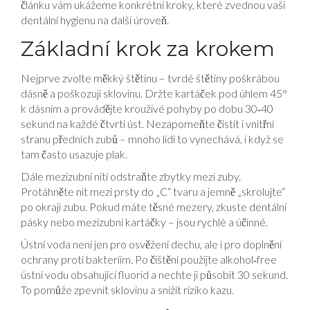
článku vám ukážeme konkrétní kroky, které zvednou vaši
dentální hygienu na další úroveň.
Základní krok za krokem
Nejprve zvolte měkký štětinu – tvrdé štětiny poškrábou
dásně a poškozují sklovinu. Držte kartáček pod úhlem 45°
k dásním a provádějte krouživé pohyby po dobu 30‑40
sekund na každé čtvrti úst. Nezapomeňte čistit i vnitřní
stranu předních zubů – mnoho lidí to vynechává, i když se
tam často usazuje plak.
Dále mezizubní nití odstraňte zbytky mezi zuby.
Protáhněte nit mezi prsty do „C“ tvaru a jemně „skrolujte“
po okraji zubu. Pokud máte těsné mezery, zkuste dentální
pásky nebo mezizubní kartáčky – jsou rychlé a účinné.
Ústní voda není jen pro osvěžení dechu, ale i pro doplnění
ochrany proti bakteriím. Po čištění použijte alkohol‑free
ústní vodu obsahující fluorid a nechte ji působit 30 sekund.
To pomůže zpevnit sklovinu a snížit riziko kazu.