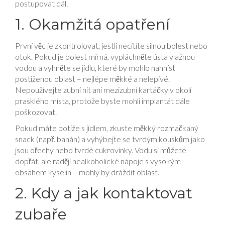
postupovat dál.
1. Okamžitá opatření
První věc je zkontrolovat, jestli necítíte silnou bolest nebo
otok. Pokud je bolest mírná, vypláchněte ústa vlažnou
vodou a vyhněte se jídlu, které by mohlo nahníst
postiženou oblast – nejlépe měkké a nelepivé.
Nepoužívejte zubní nit ani mezizubní kartáčky v okolí
prasklého místa, protože byste mohli implantát dále
poškozovat.
Pokud máte potíže s jídlem, zkuste měkký rozmačkaný
snack (např. banán) a vyhýbejte se tvrdým kouskům jako
jsou ořechy nebo tvrdé cukrovinky. Vodu si můžete
dopřát, ale raději nealkoholické nápoje s vysokým
obsahem kyselin – mohly by dráždit oblast.
2. Kdy a jak kontaktovat
zubaře