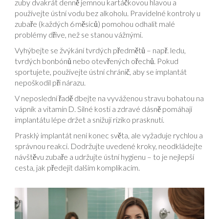
zuby dvakrát denně jemnou kartáčkovou hlavou a
používejte ústní vodu bez alkoholu. Pravidelné kontroly u
zubaře (každých 6 měsíců) pomohou odhalit malé
problémy dříve, než se stanou vážnými.
Vyhýbejte se žvýkání tvrdých předmětů – např. ledu,
tvrdých bonbónů nebo otevřených ořechů. Pokud
sportujete, používejte ústní chránič, aby se implantát
nepoškodil při nárazu.
V neposlední řadě dbejte na vyváženou stravu bohatou na
vápník a vitamín D. Silné kosti a zdravé dásně pomáhají
implantátu lépe držet a snižují riziko prasknutí.
Prasklý implantát není konec světa, ale vyžaduje rychlou a
správnou reakci. Dodržujte uvedené kroky, neodkládejte
návštěvu zubaře a udržujte ústní hygienu – to je nejlepší
cesta, jak předejít dalším komplikacím.