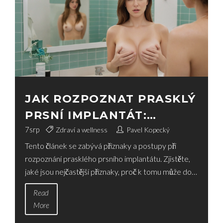
JAK ROZPOZNAT PRASKLÝ
PRSNÍ IMPLANTÁT:
NEJČASTĚJŠÍ PŘÍZNAKY A
7
srp
Zdraví a wellness
Pavel Kopecký
Tento článek se zabývá příznaky a postupy při
POSTUPY
rozpoznání prasklého prsního implantátu. Zjistěte,
jaké jsou nejčastější příznaky, proč k tomu může dojít
a jaké kroky byste měli podniknout. Tato informace
Read
může být užitečná pro každého, kdo má prsní
More
implantáty nebo zvažuje jejich zavedení. Čtěte dál,