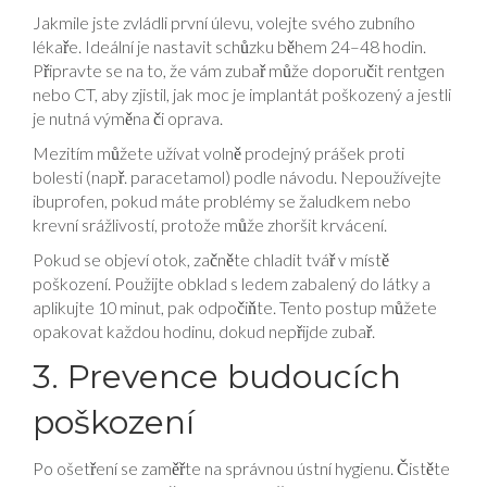
Jakmile jste zvládli první úlevu, volejte svého zubního
lékaře. Ideální je nastavit schůzku během 24–48 hodin.
Připravte se na to, že vám zubař může doporučit rentgen
nebo CT, aby zjistil, jak moc je implantát poškozený a jestli
je nutná výměna či oprava.
Mezitím můžete užívat volně prodejný prášek proti
bolesti (např. paracetamol) podle návodu. Nepoužívejte
ibuprofen, pokud máte problémy se žaludkem nebo
krevní srážlivostí, protože může zhoršit krvácení.
Pokud se objeví otok, začněte chladit tvář v místě
poškození. Použijte obklad s ledem zabalený do látky a
aplikujte 10 minut, pak odpočiňte. Tento postup můžete
opakovat každou hodinu, dokud nepřijde zubař.
3. Prevence budoucích
poškození
Po ošetření se zaměřte na správnou ústní hygienu. Čistěte