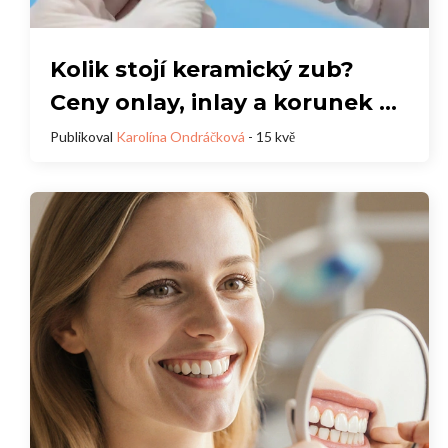
Kolik stojí keramický zub?
Ceny onlay, inlay a korunek v
roce 2026
Publikoval
Karolína Ondráčková
- 15 kvě