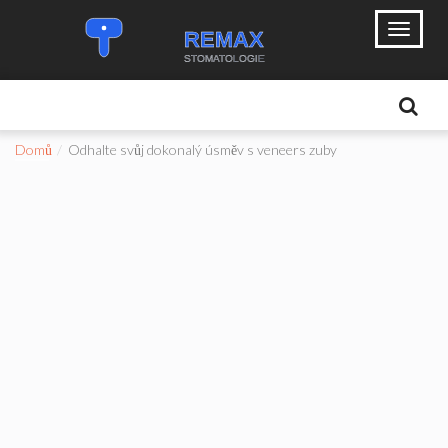
Domů
Odhalte svůj dokonalý úsměv s veneers zuby