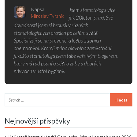
Napsal
Jsem stomatolog s více
Miroslav Tvrzník
jak 20letou praxí. Své
dovednosti jsem si brousil v různých
stomatologických praxích po celém světě.
Specializuji se na prevenci a léčbu zubních
onemocnění. Kromě mého hlavního zaměstnání
jakožto stomatologa jsem také vášnivým blogerem,
který má rád psaní o péči o zuby a dobrých
návycích v ústní hygieně.
Nejnovější příspěvky
Kolik stojí keramický zub? Ceny onlay, inlay a korunek v roce 2026