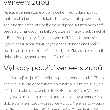
veneers zubů
Aplikace veneers zubů probíhá celkem jednoduše, pokud
máte kvalitního zubního lékaře. Příprava na tuto proceduru je
zcela bezbolestná, alespoň v mém případě. A tímto bych chtěl
představit můj osobní příběh, protože jsem si tyto zuby nechal
udělat před pár lety. Dokonce jsem měl štěstí, že jsem si mohl
vybrat barvu a tvar zubů, abych dosáhl dokonalého úsměvu,
po kterém jsem toužil. Takže pokud jste někdy snili o tom, mít
dokonalé zuby, není to nedosažitelný sen.
Výhody použití veneers zubů
Jistě vás zajímá, jaké jsou výhody použití veneers zubů. Těch je
hned několik! Nejenže získáte dokonale bílé a rovné zuby, ale
ušetříte si také čas a peníze. To je přece skvělé, že? Veneer
zuby vydrží mnohem déle než klasické plomby, a pokud se o ně
dobře staráte, můžou vydržet i celý život. Nejenže to vypadá
skvěle, ale také se lépe čistí a vydrží déle. To zní skvěle, že?