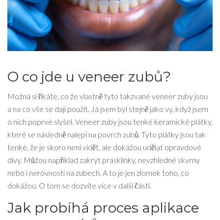
O co jde u veneer zubů?
Možná si říkáte, co že vlastně tyto takzvané veneer zuby jsou
a na co vše se dají použít. Já jsem byl stejně jako vy, když jsem
o nich poprvé slyšel. Veneer zuby jsou tenké keramické plátky,
které se následně nalepí na povrch zubů. Tyto plátky jsou tak
tenké, že je skoro není vidět, ale dokážou udělat opravdové
divy. Můžou například zakrýt prasklinky, nevzhledné skvrny
nebo i nerovnosti na zubech. A to je jen zlomek toho, co
dokážou. O tom se dozvíte více v další části.
Jak probíhá proces aplikace