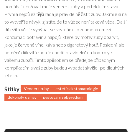
pomáhají udržovat moje veneers zuby v perfektním stavu.
První a nejdůležitější rada je pravidelně čistit zuby. Jakmile si na
to vytvoříte návyk, zjistíte, že to vůbec není taková věda. Další
důležitá věc je vyhýbat se skvrnám. To znamená omezit
konzumaci potravin a nápojů, které by mohly zuby obarvit,
jako je červené víno, káva nebo cigaretový kouř. Poslední, ale
neméně důležitá rada je chodit pravidelně na kontroly k
vašemu zubaři. Tímto způsobem se předejde případným
komplikacím a vaše zuby budou vypadat skvěle i po dlouhých
letech.
Štítky:
Veneers zuby
estetická stomatologie
dokonalý úsměv
pěstování sebevědomí