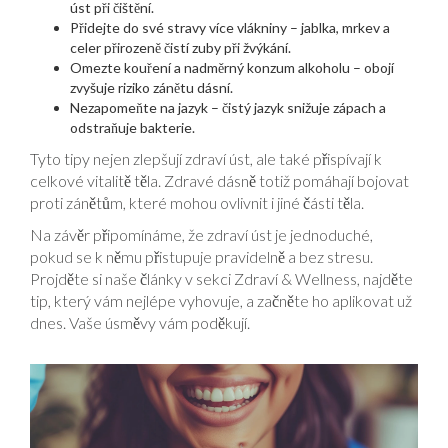
úst při čištění.
Přidejte do své stravy více vlákniny – jablka, mrkev a
celer přirozeně čistí zuby při žvýkání.
Omezte kouření a nadměrný konzum alkoholu – obojí
zvyšuje riziko zánětu dásní.
Nezapomeňte na jazyk – čistý jazyk snižuje zápach a
odstraňuje bakterie.
Tyto tipy nejen zlepšují zdraví úst, ale také přispívají k
celkové vitalitě těla. Zdravé dásně totiž pomáhají bojovat
proti zánětům, které mohou ovlivnit i jiné části těla.
Na závěr připomínáme, že zdraví úst je jednoduché,
pokud se k němu přistupuje pravidelně a bez stresu.
Projděte si naše články v sekci Zdraví & Wellness, najděte
tip, který vám nejlépe vyhovuje, a začněte ho aplikovat už
dnes. Vaše úsměvy vám poděkují.