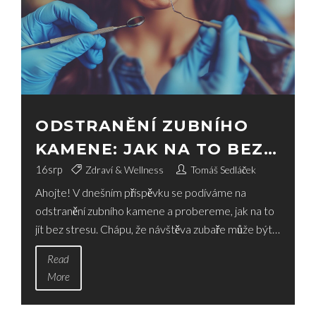
ODSTRANĚNÍ ZUBNÍHO
KAMENE: JAK NA TO BEZ
STRESU
16
srp
Zdraví & Wellness
Tomáš Sedláček
Ahojte! V dnešním příspěvku se podíváme na
odstranění zubního kamene a probereme, jak na to
jít bez stresu. Chápu, že návštěva zubaře může být
pro některé z nás trochu děsivá, ale nebojte se,
Read
mám pro vás několik tipů, jak se s tím vypořádat.
More
Pojďme do toho společně a udržujme naši ústní
hygienu na vrcholu!