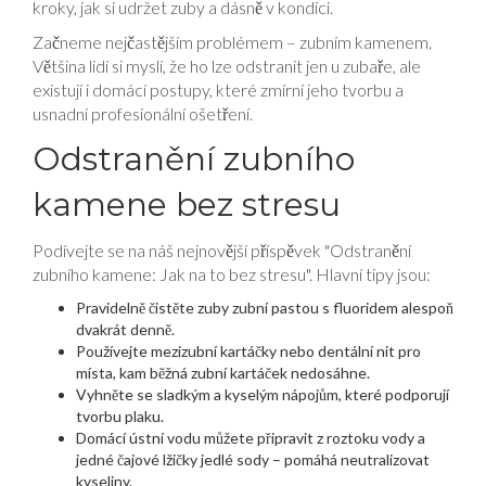
kroky, jak si udržet zuby a dásně v kondici.
Začneme nejčastějším problémem – zubním kamenem.
Většina lidí si myslí, že ho lze odstranit jen u zubaře, ale
existují i domácí postupy, které zmírní jeho tvorbu a
usnadní profesionální ošetření.
Odstranění zubního
kamene bez stresu
Podívejte se na náš nejnovější příspěvek "Odstranění
zubního kamene: Jak na to bez stresu". Hlavní tipy jsou:
Pravidelně čistěte zuby zubní pastou s fluoridem alespoň
dvakrát denně.
Používejte mezizubní kartáčky nebo dentální nit pro
místa, kam běžná zubní kartáček nedosáhne.
Vyhněte se sladkým a kyselým nápojům, které podporují
tvorbu plaku.
Domácí ústní vodu můžete připravit z roztoku vody a
jedné čajové lžičky jedlé sody – pomáhá neutralizovat
kyseliny.