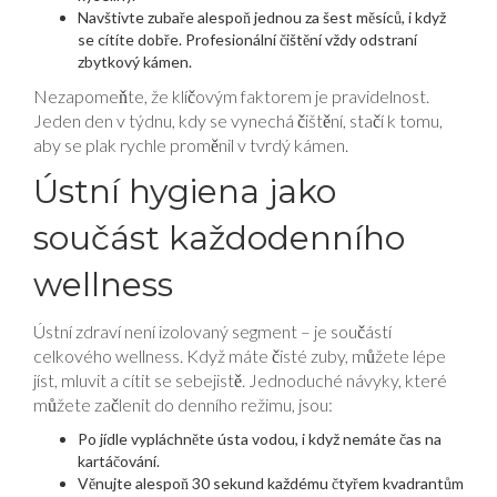
Navštivte zubaře alespoň jednou za šest měsíců, i když
se cítíte dobře. Profesionální čištění vždy odstraní
zbytkový kámen.
Nezapomeňte, že klíčovým faktorem je pravidelnost.
Jeden den v týdnu, kdy se vynechá čištění, stačí k tomu,
aby se plak rychle proměnil v tvrdý kámen.
Ústní hygiena jako
součást každodenního
wellness
Ústní zdraví není izolovaný segment – je součástí
celkového wellness. Když máte čisté zuby, můžete lépe
jíst, mluvit a cítit se sebejistě. Jednoduché návyky, které
můžete začlenit do denního režimu, jsou:
Po jídle vypláchněte ústa vodou, i když nemáte čas na
kartáčování.
Věnujte alespoň 30 sekund každému čtyřem kvadrantům