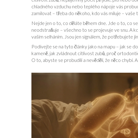
chladného vzduchu nebo teplého nápoje vás probudí. 
zamilovat – třeba do někoho, kdo vás miluje – vaše tělo
Nejde jen o to, co děláte během dne. Jde o to, co s
neodstraňuje – všechno to se projevuje ve snu. A kd
vaším selháním. Jsou jen signálem, že potřebujete jin
Podívejte se na tyto články jako na mapu – jak se d
kameně, jak zvládnout citlivost zubů, proč ortodonti
O to, abyste se probudili a nevěděli, že něco chybí.