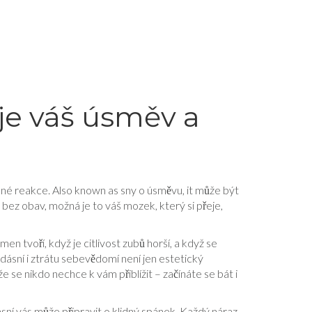
uje váš úsměv a
esné reakce
. Also known as
sny o úsměvu
, it
může být
 bez obav, možná je to váš mozek, který si přeje,
n tvoří, když je citlivost zubů horší, a když se
 dásní i ztrátu sebevědomí
není jen estetický
e se nikdo nechce k vám přiblížit – začínáte se bát i
ásní
vás může připravit o klidný spánek. Každý náraz