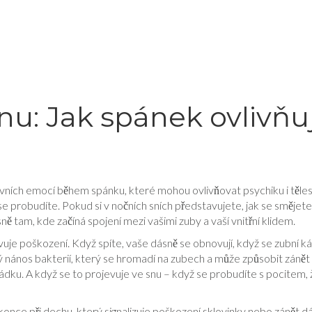
snu: Jak spánek ovlivň
zivních emocí během spánku, které mohou ovlivňovat psychiku i těl
 se probudíte
.
Pokud si v nočních sních představujete, jak se smějete
ně tam, kde začíná spojení mezi vašimi zuby a vaší vnitřní klidem.
uje poškození. Když spíte, vaše dásně se obnovují, když se zubní káme
ý nános bakterií, který se hromadí na zubech a může způsobit zánět
ádku. A když se to projevuje ve snu – když se probudíte s pocitem, ž
dokonce při dechu, který signalizuje poškození sklovinky nebo zánět d