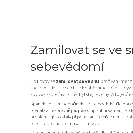
Zamilovat se ve 
sebevědomí
Co kdyby se
zamilovat se ve snu
,
prožívání inten
spojeno s tím, jak se cítíte k sobě samotnému, když
aby váš skutečný úsměv byl stejně volný. A to je přes
Spánek není jen odpočinek – je to čas, kdy tělo oprav
rovnátka nesprávně přizpůsobují.
zubní kámen
,
tvrd
problém – je to stálý připomínání, že něco není v poř
toho, že se budete muset usmívat.
citlivost zubů
,
nepříjemný pocit při jídle, pití nebo 