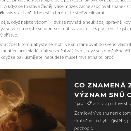
A když se to stává častěji, vaše mozek začne asociovat spánek s bo
 vás vrací zpět k bolesti, kterou jste si přivodili sami.
e děje, když nejste vědomi. Když se rovnátka neukládají správně, kd
yž se ve snu nejste schopni se smát, vzbudíte se s pocitem, že jste 
ý přístup.
ostat zpět k tomu, abyste se mohli ve snu zamilovat do svého vlastní
e není jen pro mladé a jak se změní váš život, když se konečně naučí
 A když se pak usmějete, nebudete muset myslet na to, proč.
CO ZNAMENÁ Z
VÝZNAM SNŮ O
SOUVISLOST S
1
pro
Zdraví a pocitový sta
Zamilování ve snu není o tom,
skutečnosti chybí. Zjistěte, p
pochopit.