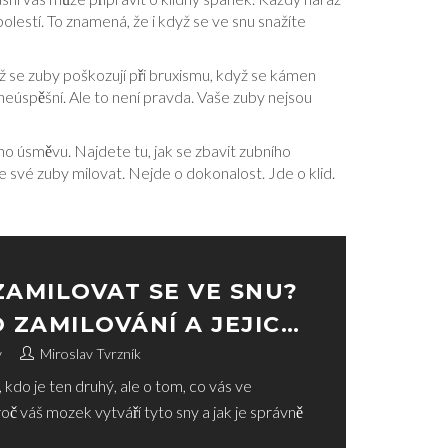
lestí. To znamená, že i když se ve snu snažíte
yž se zuby poškozují při bruxismu, když se kámen
neúspěšní. Ale to není pravda. Vaše zuby nejsou
ho úsměvu. Najdete tu, jak se zbavit zubního
te své zuby milovat. Nejde o dokonalost. Jde o klid.
AMILOVAT SE VE SNU?
 ZAMILOVÁNÍ A JEJICH
 EMOCEMI
v
Miroslav Tvrzník
 kdo je ten druhý, ale o tom, co vás ve
roč váš mozek vytváří tyto sny a jak je správně