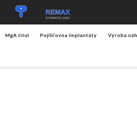
MgA titul
Pojišťovna implantáty
Výroba ná