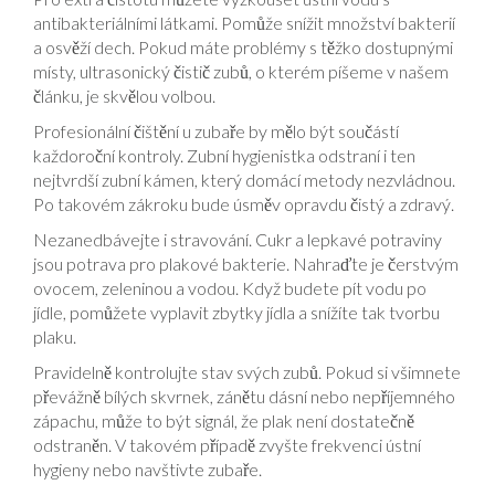
antibakteriálními látkami. Pomůže snížit množství bakterií
a osvěží dech. Pokud máte problémy s těžko dostupnými
místy, ultrasonický čistič zubů, o kterém píšeme v našem
článku, je skvělou volbou.
Profesionální čištění u zubaře by mělo být součástí
každoroční kontroly. Zubní hygienistka odstraní i ten
nejtvrdší zubní kámen, který domácí metody nezvládnou.
Po takovém zákroku bude úsměv opravdu čistý a zdravý.
Nezanedbávejte i stravování. Cukr a lepkavé potraviny
jsou potrava pro plakové bakterie. Nahraďte je čerstvým
ovocem, zeleninou a vodou. Když budete pít vodu po
jídle, pomůžete vyplavit zbytky jídla a snížíte tak tvorbu
plaku.
Pravidelně kontrolujte stav svých zubů. Pokud si všimnete
převážně bílých skvrnek, zánětu dásní nebo nepříjemného
zápachu, může to být signál, že plak není dostatečně
odstraněn. V takovém případě zvyšte frekvenci ústní
hygieny nebo navštivte zubaře.