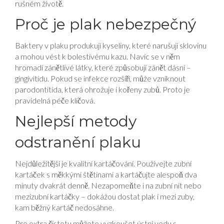
rušném životě.
Proč je plak nebezpečný
Baktery v plaku produkují kyseliny, které narušují sklovinu
a mohou vést k bolestivému kazu. Navíc se v něm
hromadí zánětlivé látky, které způsobují zánět dásní –
gingivitidu. Pokud se infekce rozšíří, může vzniknout
parodontitida, která ohrožuje i kořeny zubů. Proto je
pravidelná péče klíčová.
Nejlepší metody
odstranění plaku
Nejdůležitější je kvalitní kartáčování. Používejte zubní
kartáček s měkkými štětinami a kartáčujte alespoň dva
minuty dvakrát denně. Nezapomeňte i na zubní nit nebo
mezizubní kartáčky – dokážou dostat plak i mezi zuby,
kam běžný kartáč nedosáhne.
Pro extra čistotu můžete vyzkoušet ústní vodu s