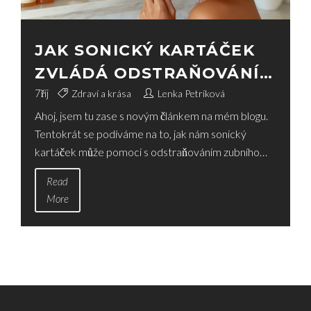
JAK SONICKÝ KARTÁČEK
ZVLÁDÁ ODSTRAŇOVÁNÍ
ZUBNÍHO PLAKU
7
říj
Zdraví a krása
Lenka Petríková
Ahoj, jsem tu zase s novým článkem na mém blogu.
Tentokrát se podíváme na to, jak nám sonický
kartáček může pomoci s odstraňováním zubního
plaku. Já se snažím vždy hledět na nové způsoby, jak
Read
udržet můj úsměv svěží a zdravý, a sonické kartáčky
More
toho nabízejí hodně. Připojte se ke mně, abychom
společně objevili, jak technologie může zlepšit naši
ústní hygienu.