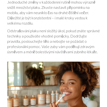
Jednoduché změny v každodenní rutině mohou výrazně
snížit množství plaku. Zkuste nastavit připomínku na
mobilu, aby vám neuniklo čas na druhé čištění večer.
Důležité je být konzistentní – i malé kroky vedou k
velkému rozdílu.
Odstraňování plaku není složitý úkol, pokud znáte správné
techniky a používáte vhodné pomůcky. Dodržujte
pravidla, poslouchejte tělo a nebojte se požádat o
profesionální pomoc. Vaše zuby vám poděkují zdravým
úsměvem a méně bolestivými návštěvami zubního lékaře.