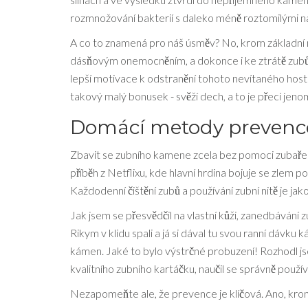
rozmnožování bakterií s daleko méně roztomilými ná
A co to znamená pro náš úsměv? No, krom základní 
dásňovým onemocněním, a dokonce i ke ztrátě zubů. 
lepší motivace k odstranění tohoto nevítaného hosta
takový malý bonusek - svěží dech, a to je přeci jenom
Domácí metody prevenc
Zbavit se zubního kamene zcela bez pomoci zubaře s
příběh z Netflixu, kde hlavní hrdina bojuje se zlem 
Každodenní čištění zubů a používání zubní nitě je jak
Jak jsem se přesvědčil na vlastní kůži, zanedbávání
Rikym v klidu spali a já si dával tu svou ranní dávk
kámen. Jaké to bylo výstrčné probuzení! Rozhodl js
kvalitního zubního kartáčku, naučil se správně používa
Nezapomeňte ale, že prevence je klíčová. Ano, krom d