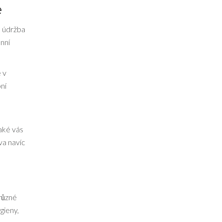
e
e údržba
enní
 v
ní
aké vás
va navíc
různé
gieny,