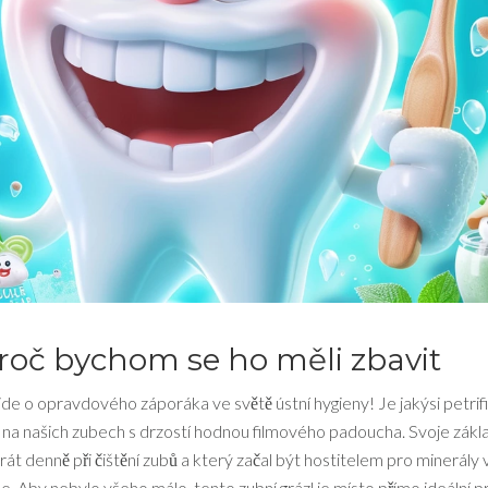
proč bychom se ho měli zbavit
jde o opravdového záporáka ve světě ústní hygieny! Je jakýsi petri
 se na našich zubech s drzostí hodnou filmového padoucha. Svoje zákl
át denně při čištění zubů a který začal být hostitelem pro minerály 
. Aby nebylo všeho málo, tento zubní grázl je místo přímo ideální p