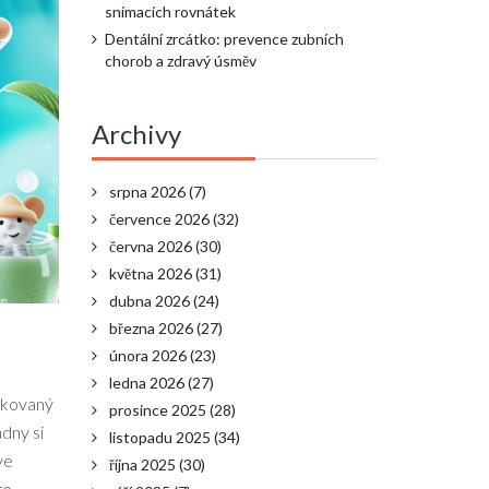
snímacích rovnátek
Dentální zrcátko: prevence zubních
chorob a zdravý úsměv
Archivy
srpna 2026
(7)
července 2026
(32)
června 2026
(30)
května 2026
(31)
dubna 2026
(24)
března 2026
(27)
února 2026
(23)
ledna 2026
(27)
fikovaný
prosince 2025
(28)
adny si
listopadu 2025
(34)
ve
října 2025
(30)
ro