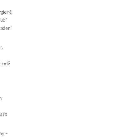
ygieně.
lubí
tažení
t.
etodě
 v
naše
ny –