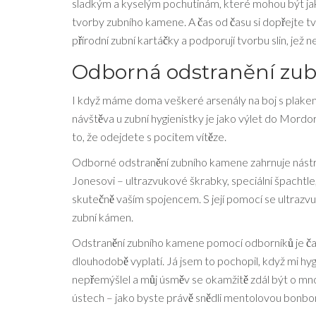
sladkým a kyselým pochutinám, které mohou být jako v
tvorby zubního kamene. A čas od času si dopřejte tv
přírodní zubní kartáčky a podporují tvorbu slin, jež n
Odborná odstranění zu
I když máme doma veškeré arsenály na boj s plakem
návštěva u zubní hygienistky je jako výlet do Mordo
to, že odejdete s pocitem vítěze.
Odborné odstranění zubního kamene zahrnuje nástro
Jonesovi – ultrazvukové škrabky, speciální špachtle, a
skutečně vaším spojencem. S její pomocí se ultraz
zubní kámen.
Odstranění zubního kamene pomocí odborníků je čast
dlouhodobě vyplatí. Já jsem to pochopil, když mi hy
nepřemýšlel a můj úsměv se okamžitě zdál být o mnoh
ústech – jako byste právě snědli mentolovou bonbo