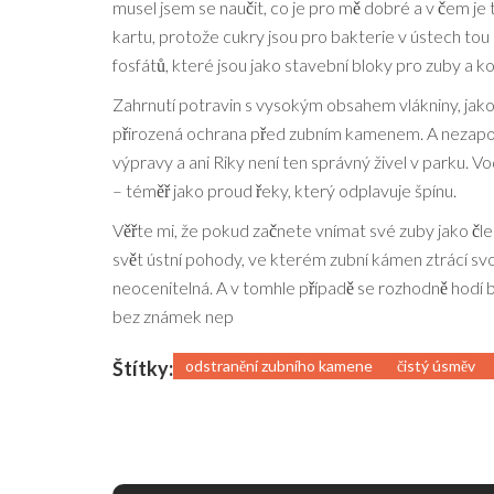
musel jsem se naučit, co je pro mě dobré a v čem j
kartu, protože cukry jsou pro bakterie v ústech tou 
fosfátů, které jsou jako stavební bloky pro zuby a ko
Zahrnutí potravin s vysokým obsahem vlákniny, jako j
přirozená ochrana před zubním kamenem. A nezapome
výpravy a ani Riky není ten správný živel v parku. Vod
– téměř jako proud řeky, který odplavuje špínu.
Věřte mi, že pokud začnete vnímat své zuby jako čle
svět ústní pohody, ve kterém zubní kámen ztrácí sv
neocenitelná. A v tomhle případě se rozhodně hodí b
bez známek nep
Štítky:
odstranění zubního kamene
čistý úsměv