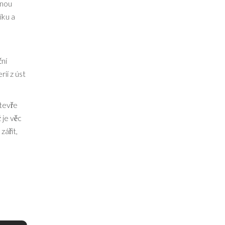
čnou
íku a
ní
ií z úst
otevře
 je věc
zářit,