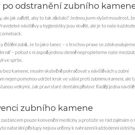
 po odstranění zubního kamen
le jak zařídit, aby to tak zůstalo? Jednou jsem slyšel moudrost, ž
. Pravidelné návštěvy u hygienistky jsou skvělé, ale je to naše každod
a comeback.
iky čištění zubů. Je to jako tanec – s trochou praxe se zdokonalujeme
ální niť – pokud s ni aspoň jednou denně nepropleteme naše mezizub
li ve sprše.
inu bez kamene, musím skutečně pokračovat v návštěvách u zubní
vám nejen pomohou udržet krok ve vášní proti zubnímu kameni, ale t
tanou velkými. Jak praví staré dentální přísloví: Raději jedna návště
evenci zubního kamene
je zastáncem pouze konvenční medicíny a protože se rád zajímám o 
Tyto naturální přístupy nejsou určeny k nahrazení každodenní ústní hy