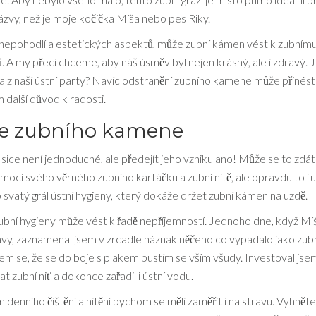
zvy, než je moje kočička Míša nebo pes Riky.
nepohodlí a estetických aspektů, může zubní kámen vést k zubnímu
A my přeci chceme, aby náš úsměv byl nejen krásný, ale i zdravý. 
 z naší ústní party? Navíc odstranění zubního kamene může přinést 
 další důvod k radosti.
e zubního kamene
ice není jednoduché, ale předejít jeho vzniku ano! Může se to zdát
pomocí svého věrného zubního kartáčku a zubní nitě, ale opravdu to fu
o svatý grál ústní hygieny, který dokáže držet zubní kámen na uzdě.
 zubní hygieny může vést k řadě nepříjemností. Jednoho dne, když Mí
u kávy, zaznamenal jsem v zrcadle náznak něčeho co vypadalo jako zub
em se, že se do boje s plakem pustím se vším všudy. Investoval jse
t zubní niť a dokonce zařadil i ústní vodu.
enního čištění a nitění bychom se měli zaměřit i na stravu. Vyhněte s