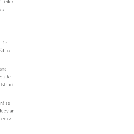
 riziko
ako
, že
šit na
iana
je zde
dstraní
rá se
doby ani
item v