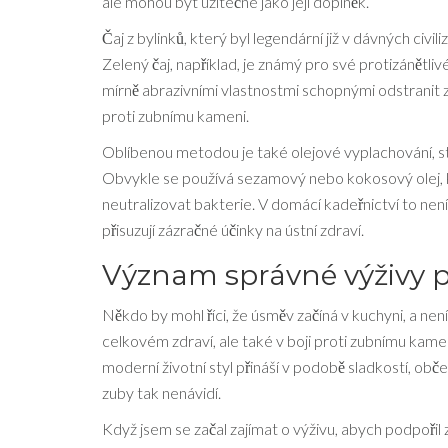
ale mohou být užitečné jako její doplněk.
Čaj z bylinků, který byl legendární již v dávných civil
Zelený čaj, například, je známý pro své protizánětliv
mírně abrazivními vlastnostmi schopnými odstranit 
proti zubnímu kameni.
Oblíbenou metodou je také olejové vyplachování, sta
Obvykle se používá sezamový nebo kokosový olej, kt
neutralizovat bakterie. V domácí kadeřnictví to nen
přisuzují zázračné účinky na ústní zdraví.
Význam správné výživy 
Někdo by mohl říci, že úsměv začíná v kuchyni, a není
celkovém zdraví, ale také v boji proti zubnímu ka
moderní životní styl přináší v podobě sladkostí, ob
zuby tak nenávidí.
Když jsem se začal zajímat o výživu, abych podpořil 