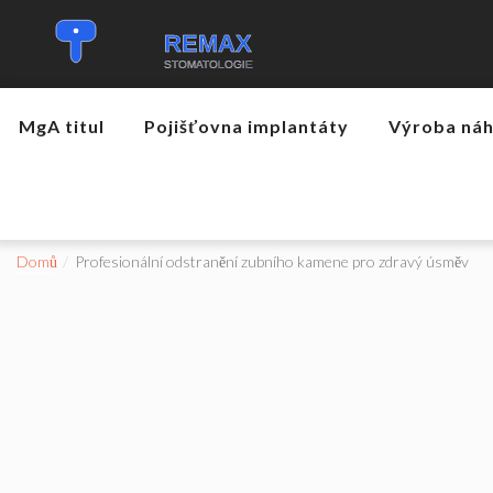
MgA titul
Pojišťovna implantáty
Výroba ná
Domů
Profesionální odstranění zubního kamene pro zdravý úsměv