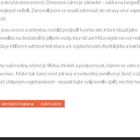
e ta skrytá nemravnost. Omezení cukru je základní – sázka na bezpe
nejlepší večeří. Zároveň jsem se snažil zahrnout do stravy více vápn
sti.
sou ovoce a zelenina, rovněž podpoří tvorbu slin, které slouží jako
ňte na dostatečný příjem vody, bez níž ani Míša nejde na své noč
a je klíčem k udržení hidratace a k vyplachování zbytků jídla a bakter
ny vaší rodiny, které je třeba chránit a podporovat, rázem se vám 
ou moc. Máte tak šanci vést zdravý a svobodný úsměvový život, což
ýt chlípným vegetariánem - nezadržujte svůj úsměv zpět, nechte ho 
dentální hygiena
zubní péče