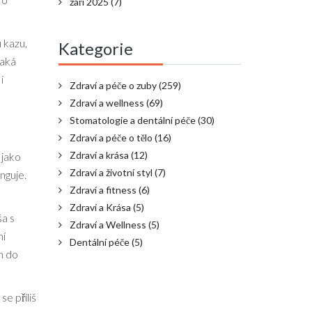
září 2025
(7)
 kazu,
Kategorie
Jaká
i
Zdraví a péče o zuby
(259)
Zdraví a wellness
(69)
Stomatologie a dentální péče
(30)
Zdraví a péče o tělo
(16)
Zdraví a krása
(12)
 jako
Zdraví a životní styl
(7)
nguje.
Zdraví a fitness
(6)
Zdraví a Krása
(5)
ša s
Zdraví a Wellness
(5)
ní
Dentální péče
(5)
m do
e příliš