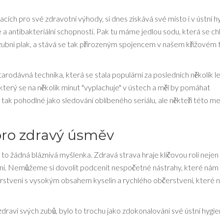
izacích pro své zdravotní výhody, si dnes získává své místo i v ústní h
é a antibakteriální schopnosti. Pak tu máme jedlou sodu, která se ch
zubní plak, a stává se tak přirozeným spojencem v našem křížovém 
rodávná technika, která se stala populární za posledních několik le
erý se na několik minut "vyplachuje" v ústech a měl by pomáhat
í tak pohodlné jako sledování oblíbeného seriálu, ale někteří této m
pro zdravý úsměv
 to žádná bláznivá myšlenka. Zdravá strava hraje klíčovou roli nejen
meni. Nemůžeme si dovolit podcenit nespočetné nástrahy, které nám
čerstvení s vysokým obsahem kyselin a rychlého občerstvení, které 
zdraví svých zubů, bylo to trochu jako zdokonalování své ústní hygie