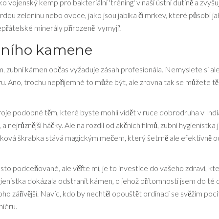
ojenský kemp pro bakteriální 'tréning' v naší ústní dutině a zvyšují
rdou zeleninu nebo ovoce, jako jsou jablka či mrkev, které působí j
epřátelské minerály přirozeně 'vymyjí'.
bního kamene
, zubní kámen občas vyžaduje zásah profesionála. Nemyslete si ale
ru. Ano, trochu nepříjemné to může být, ale zrovna tak se můžete tě
je podobné těm, které byste mohli vidět v ruce dobrodruha v Ind
 nejrůznější háčky. Ale na rozdíl od akčních filmů, zubní hygienistka 
vuková škrabka stává magickým mečem, který šetrně ale efektivně o
o podceňované, ale věřte mi, je to investice do vašeho zdraví, kte
gienistka dokázala odstranit kámen, o jehož přítomnosti jsem do té 
o zářivější. Navíc, kdo by nechtěl opouštět ordinaci se svěžím poc
niéru.