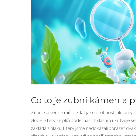
Co to je zubní kámen a 
Zubní kámen se může zdát jako drobnost, ale omyl, 
zloděj, který se plíží podél našich dásní a ukotvuje
zakládá z plaku, který jsme nedokázali porážet dvakr
slinách a ve výsledku ztvrdl do nepříjemného kamene