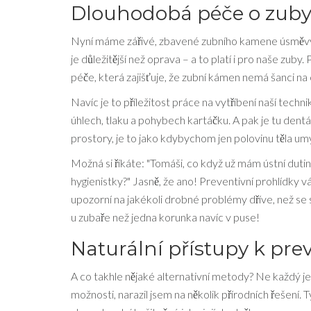
Dlouhodobá péče o zuby
Nyní máme zářivé, zbavené zubního kamene úsměvy, a
je důležitější než oprava – a to platí i pro naše zuby
péče, která zajišťuje, že zubní kámen nemá šanci n
Navíc je to příležitost práce na vytříbení naší techn
úhlech, tlaku a pohybech kartáčku. A pak je tu dent
prostory, je to jako kdybychom jen polovinu těla umy
Možná si říkáte: "Tomáši, co když už mám ústní dut
hygienistky?" Jasně, že ano! Preventivní prohlídky 
upozorní na jakékoli drobné problémy dříve, než se s
u zubaře než jedna korunka navíc v puse!
Naturální přístupy k pr
A co takhle nějaké alternativní metody? Ne každý 
možnosti, narazil jsem na několik přírodních řešení. 