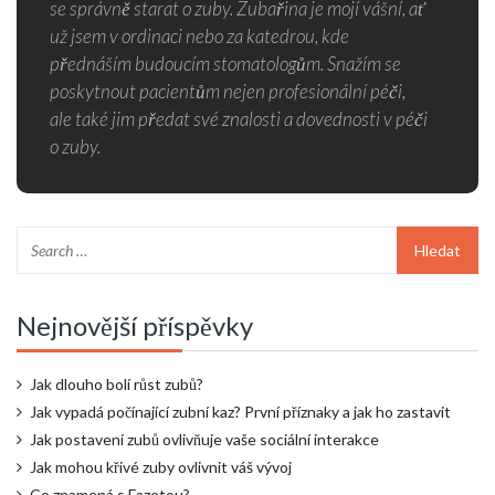
se správně starat o zuby. Zubařina je mojí vášní, ať
už jsem v ordinaci nebo za katedrou, kde
přednáším budoucím stomatologům. Snažím se
poskytnout pacientům nejen profesionální péči,
ale také jim předat své znalosti a dovednosti v péči
o zuby.
Nejnovější příspěvky
Jak dlouho bolí růst zubů?
Jak vypadá počínající zubní kaz? První příznaky a jak ho zastavit
Jak postavení zubů ovlivňuje vaše sociální interakce
Jak mohou křivé zuby ovlivnit váš vývoj
Co znamená s Fazetou?