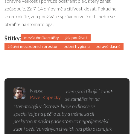
správné velikosti) pomůže odstranit plak, který zánět
způsobuje. Za 7-14 dní by měla citlivost klesat. Pokud ne,
zkontrolujte, zda používáte správnou velikost - nebo se
obraťte na stomatologa.
Štítky:
mezizubní kartáčky
jak používat
čištění mezizubních prostor
zubní hygiena
zdravé dásně
Napsal
Jsem praktikující zubař
Pavel Kopecký
se zaměřením na
stomatologii v Ostravě. Naše ordinace se
specializuje na péči o zuby a máme za cíl
poskytnout našim pacientům co nejpříjemnější
zubní péči. Ve volných chvílích rád píšu o tom, jak