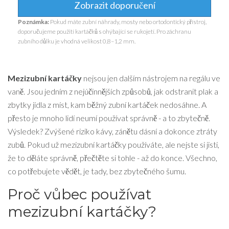
Zobrazit doporučení
Poznámka:
Pokud máte zubní náhrady, mosty nebo ortodontický přístroj,
doporučujeme použití kartáčků s ohýbající se rukojetí. Pro záchranu
zubního důlku je vhodná velikost 0,8–1,2 mm.
Mezizubní kartáčky
nejsou jen dalším nástrojem na regálu ve
vaně. Jsou jedním z nejúčinnějších způsobů, jak odstranit plak a
zbytky jídla z míst, kam běžný zubní kartáček nedosáhne. A
přesto je mnoho lidí neumí používat správně - a to zbytečně.
Výsledek? Zvýšené riziko kávy, zánětu dásní a dokonce ztráty
zubů. Pokud už mezizubní kartáčky používáte, ale nejste si jisti,
že to děláte správně, přečtěte si tohle - až do konce. Všechno,
co potřebujete vědět, je tady, bez zbytečného šumu.
Proč vůbec používat
mezizubní kartáčky?