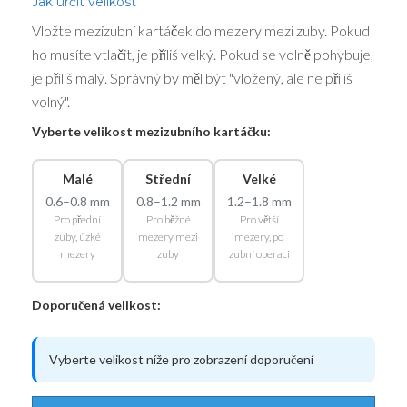
Jak určit velikost
Vložte mezizubní kartáček do mezery mezi zuby. Pokud
ho musíte vtlačit, je příliš velký. Pokud se volně pohybuje,
je příliš malý. Správný by měl být "vložený, ale ne příliš
volný".
Vyberte velikost mezizubního kartáčku:
Malé
Střední
Velké
0.6–0.8 mm
0.8–1.2 mm
1.2–1.8 mm
Pro přední
Pro běžné
Pro větší
zuby, úzké
mezery mezi
mezery, po
mezery
zuby
zubní operaci
Doporučená velikost:
Vyberte velikost níže pro zobrazení doporučení