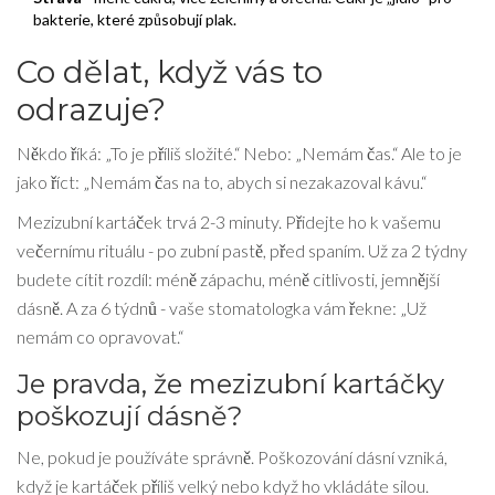
bakterie, které způsobují plak.
Co dělat, když vás to
odrazuje?
Někdo říká: „To je příliš složité.“ Nebo: „Nemám čas.“ Ale to je
jako říct: „Nemám čas na to, abych si nezakazoval kávu.“
Mezizubní kartáček trvá 2-3 minuty. Přidejte ho k vašemu
večernímu rituálu - po zubní pastě, před spaním. Už za 2 týdny
budete cítit rozdíl: méně zápachu, méně citlivosti, jemnější
dásně. A za 6 týdnů - vaše stomatologka vám řekne: „Už
nemám co opravovat.“
Je pravda, že mezizubní kartáčky
poškozují dásně?
Ne, pokud je používáte správně. Poškozování dásní vzniká,
když je kartáček příliš velký nebo když ho vkládáte silou.