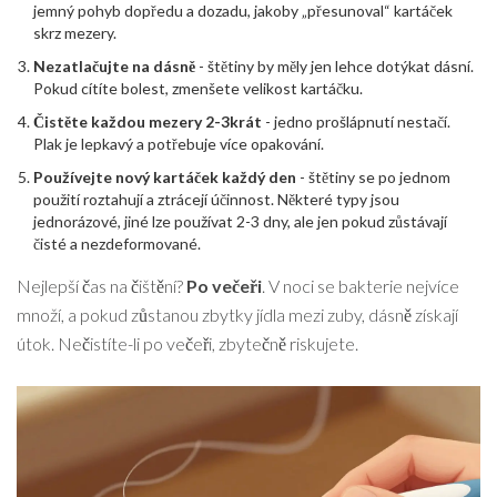
jemný pohyb dopředu a dozadu, jakoby „přesunoval“ kartáček
skrz mezery.
Nezatlačujte na dásně
- štětiny by měly jen lehce dotýkat dásní.
Pokud cítíte bolest, zmenšete velikost kartáčku.
Čistěte každou mezery 2-3krát
- jedno prošlápnutí nestačí.
Plak je lepkavý a potřebuje více opakování.
Používejte nový kartáček každý den
- štětiny se po jednom
použití roztahují a ztrácejí účinnost. Některé typy jsou
jednorázové, jiné lze používat 2-3 dny, ale jen pokud zůstávají
čisté a nezdeformované.
Nejlepší čas na čištění?
Po večeři
. V noci se bakterie nejvíce
množí, a pokud zůstanou zbytky jídla mezi zuby, dásně získají
útok. Nečistíte-li po večeři, zbytečně riskujete.