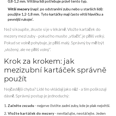
0,8-1,2 mm. Většina lidí potřebuje právě tento typ.
Větší mezery
(např. po odstranění zubu nebo u starších lidí):
použijte 1,2-1,8 mm. Tyto kartáčky mají často větší hlavičku a
pevnější rukojeť.
Než si koupíte, zkuste si je v lékárně. Vložte kartáček do
mezery mezi zuby - pokud ho musíte „vtlačit“, je příliš velký.
Pokud se volně pohybuje, je příliš malý. Správný by měl být
„vložený, ale ne příliš volný“.
Krok za krokem: jak
mezizubní kartáček správně
použít
Nejčastější chyba? Lidé ho vkládají jako nůž - a tím poškozují
dásně. Správný postup je jednoduchý:
Začněte zezadu
- nejprve čistěte zadní zuby, kde je plak největší.
Vložte kartáček do mezery
- nevtlačujte, neotáčejte. Jeden