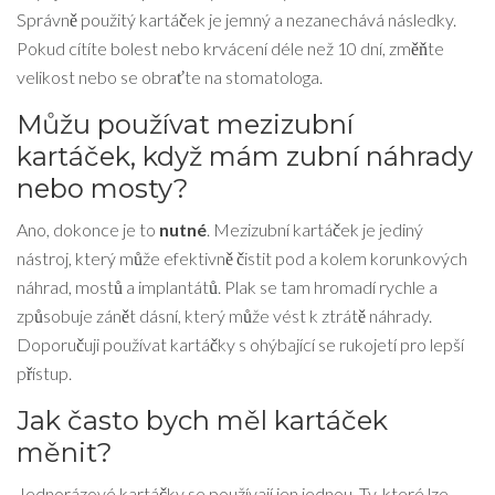
Správně použitý kartáček je jemný a nezanechává následky.
Pokud cítíte bolest nebo krvácení déle než 10 dní, změňte
velikost nebo se obraťte na stomatologa.
Můžu používat mezizubní
kartáček, když mám zubní náhrady
nebo mosty?
Ano, dokonce je to
nutné
. Mezizubní kartáček je jediný
nástroj, který může efektivně čistit pod a kolem korunkových
náhrad, mostů a implantátů. Plak se tam hromadí rychle a
způsobuje zánět dásní, který může vést k ztrátě náhrady.
Doporučuji používat kartáčky s ohýbající se rukojetí pro lepší
přístup.
Jak často bych měl kartáček
měnit?
Jednorázové kartáčky se používají jen jednou. Ty, které lze