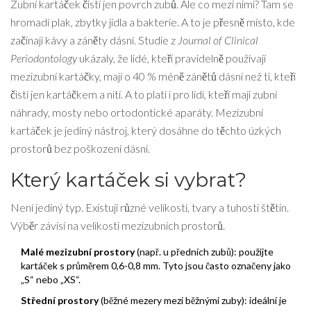
Zubní kartáček čistí jen povrch zubů. Ale co mezi nimi? Tam se
hromadí plak, zbytky jídla a bakterie. A to je přesně místo, kde
začínají kávy a záněty dásní. Studie z
Journal of Clinical
Periodontology
ukázaly, že lidé, kteří pravidelně používají
mezizubní kartáčky, mají o 40 % méně zánětů dásní než ti, kteří
čistí jen kartáčkem a nití. A to platí i pro lidi, kteří mají zubní
náhrady, mosty nebo ortodontické aparáty. Mezizubní
kartáček je jediný nástroj, který dosáhne do těchto úzkých
prostorů bez poškození dásní.
Který kartáček si vybrat?
Není jediný typ. Existují různé velikosti, tvary a tuhosti štětin.
Výběr závisí na velikosti mezizubních prostorů.
Malé mezizubní prostory
(např. u předních zubů): použijte
kartáček s průměrem 0,6-0,8 mm. Tyto jsou často označeny jako
„S“ nebo „XS“.
Střední prostory
(běžné mezery mezi běžnými zuby): ideální je