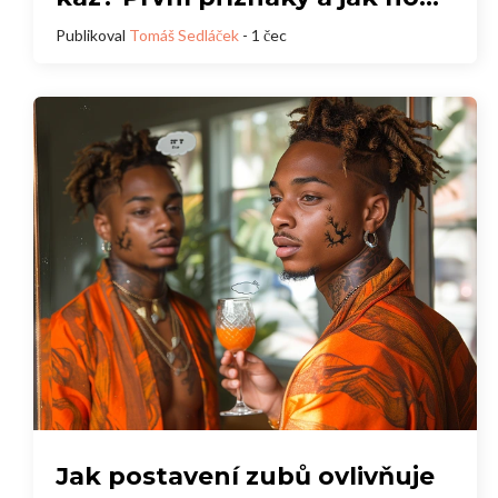
zastavit
Publikoval
Tomáš Sedláček
- 1 čec
Jak postavení zubů ovlivňuje