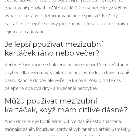
opakovaně používat, měňte každé 2-3 dny, nebo když štětiny
vypadají roztáhlé, zdeformované nebo špinavé. Nečistý
kartáček je stejně škodlivý jako žádný - přenáší bakterie místo
jejich odstraňování.
Je lepší používat mezizubní
kartáček ráno nebo večer?
Večer. Během noci se bakterie nejvíce množí. Pokud zůstanou
zbytky jídla mezi zuby, vzniká ideální prostředí pro kávu a zánět
dásní. Ráno je dobré, ale večer je klíčové. Pokud máte čas,
dělejte to oba dva dny - ale večer je nezbytné.
Můžu používat mezizubní
kartáček, když mám citlivé dásně?
Ano - dokonce je to důležité. Citlivé dásně často znamenají
začínající zánět. Používání správně vybraného kartáčku (měkký,