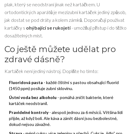
plak, který se neodstraní jinak než kartáčkem. U
ortodontických aparátů je mezizubní kartáček jediný způsob,
jak dostat se pod dráty a kolem zámků. Doporučuji používat
kartáčky s
ohýbající se rukojetí
- umožňují přístup i do těžko
dosažitelných míst.
Co ještě můžete udělat pro
zdravé dásně?
Kartáček není jediný nástroj. Doplňte ho tímto:
Fluoridová pasta
- každé čištění s pastou obsahující fluorid
(1450 ppm) posiluje zubní sklovinu.
Ústní voda bez alkoholu
- pomáhá zničit bakterie, které
kartáček neodstranil.
Pravidelné kontroly
- alespoň jednou za 6 měsíců. Většina lidí
přijde, až když bolí. Ale káva a zánět dásní jsou bezbolestné,
dokud nejsou závažné.
Strava
- méně cukru, více zeleniny a ořechů. Cukr je „jídlo“ pro