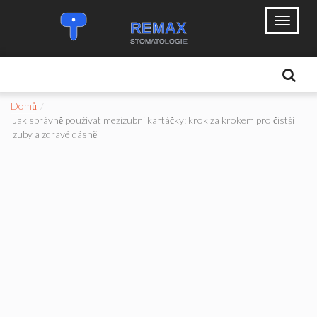
Domů
Jak správně používat mezizubní kartáčky: krok za krokem pro čistší
zuby a zdravé dásně