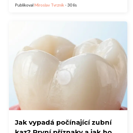
Publikoval
Miroslav Tvrzník
- 30 lis
Jak vypadá počínající zubní
kaz? První příznaky a jak ho