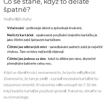
Co se stane, když to děláte
špatně?
Nejčastější chyby:
Vtlačování
- poškozuje dásně a způsobuje krvácení.
Nečistý kartáček
- opakované používání stejného kartáčku je
jako čištění zubů špinavým kartáčkem.
Čištění jen některých míst
- zanedbávání zadních zubů je největší
chybou. Tam se kávy nejčastěji objevují.
Čištění jen jednou za den
- když to děláte jen ráno, zbytečně
přemáháte bakterie celou noc.
Když se dásně krvácí, neznamená to, že byste měli přestat.
Znamená to, že tam je zánět - a právě mezizubní kartáček ho
má pomoci zmenšit. Krvácení by mělo ustoupit do 7-10 dní,
když budete kartáček používat správně. Pokud ne, obraťte se
na stomatologa.