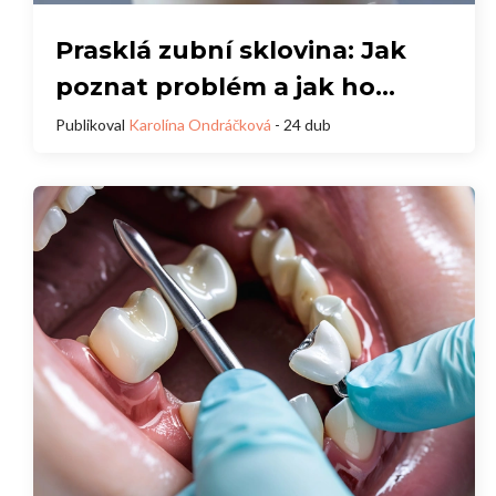
Prasklá zubní sklovina: Jak
poznat problém a jak ho
vyřešit?
Publikoval
Karolína Ondráčková
- 24 dub