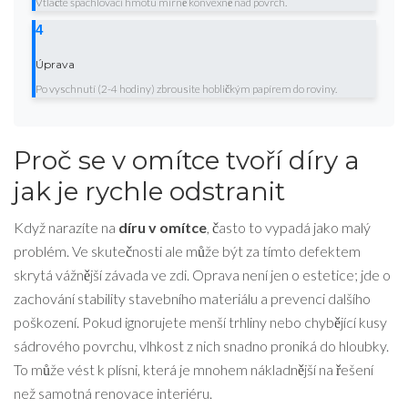
Vtlačte špachlovací hmotu mírně konvexně nad povrch.
4
Úprava
Po vyschnutí (2-4 hodiny) zbrousite hobličkým papírem do roviny.
Proč se v omítce tvoří díry a
jak je rychle odstranit
Když narazíte na
díru v omítce
, často to vypadá jako malý
problém. Ve skutečnosti ale může být za tímto defektem
skrytá vážnější závada ve zdi. Oprava není jen o estetice; jde o
zachování stability stavebního materiálu a prevenci dalšího
poškození. Pokud ignorujete menší trhliny nebo chybějící kusy
sádrového povrchu, vlhkost z nich snadno proniká do hloubky.
To může vést k plísni, která je mnohem nákladnější na řešení
než samotná
renovace interiéru
.