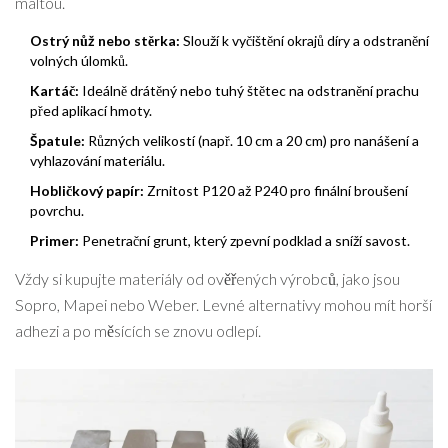
maltou.
Ostrý nůž nebo stěrka:
Slouží k vyčištění okrajů díry a odstranění
volných úlomků.
Kartáč:
Ideálně drátěný nebo tuhý štětec na odstranění prachu
před aplikací hmoty.
Špatule:
Různých velikostí (např. 10 cm a 20 cm) pro nanášení a
vyhlazování materiálu.
Hobličkový papír:
Zrnitost P120 až P240 pro finální broušení
povrchu.
Primer:
Penetrační grunt, který zpevní podklad a sníží savost.
Vždy si kupujte materiály od ověřených výrobců, jako jsou
Sopro, Mapei nebo Weber. Levné alternativy mohou mít horší
adhezi a po měsících se znovu odlepí.