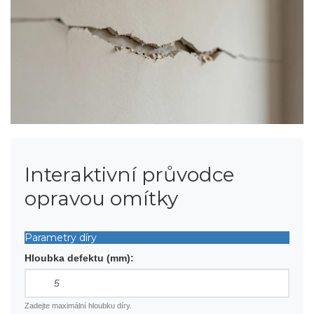
Interaktivní průvodce
opravou omítky
Parametry díry
Hloubka defektu (mm):
Zadejte maximální hloubku díry.