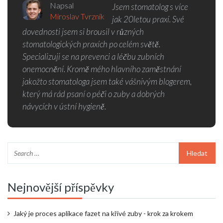
Napsal
Jsem stomatolog s více
Miroslav Tvrzník
jak 20letou praxí. Své
dovednosti jsem si brousil v různých
stomatologických praxích po celém světě.
Specializuji se na prevenci a léčbu zubních
onemocnění. Kromě mého hlavního zaměstnání
jakožto stomatologa jsem také vášnivým blogerem,
který má rád psaní o péči o zuby a dobrých
návycích v ústní hygieně.
Nejnovější příspěvky
Jaký je proces aplikace fazet na křivé zuby - krok za krokem