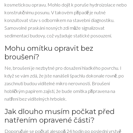
kosmetickou opravu. Mohlo dojít k poruše hydroizolace nebo
konstrukčnímu posunu. V takovém případě je nutné
konzultovat stav s odborníkem na stavební diagnostiku.
Samovolné praskání nosných zdí může signalizovat
sedimentaci budovy, což vyžaduje statické posouzení.
Mohu omítku opravit bez
broušení?
Ne, broušení je nezbytné pro dosažení hladkého povrchu. I
když se vám zdá, že jste nanášeli špachlu dokonale rovně, po
zaschnutí budou viditelné mikro nerovnosti. Broušení
hobličkým papírem zajistí, že bude omítka připravena na
natření bez viditelných hrbolek.
Jak dlouho musím počkat před
natřením opravené části?
Doporučuje se počkat alespoň 24 hodin po poslední vrstvě