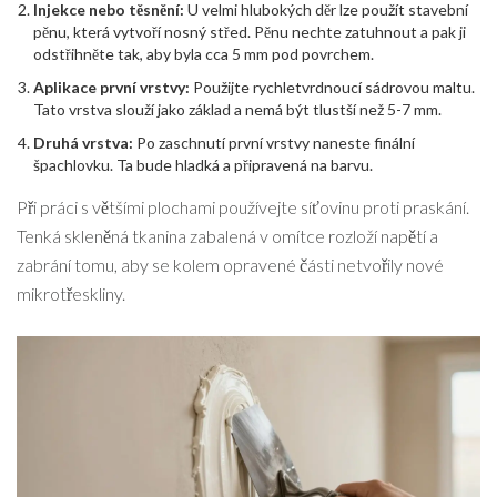
Injekce nebo těsnění:
U velmi hlubokých děr lze použít stavební
pěnu, která vytvoří nosný střed. Pěnu nechte zatuhnout a pak ji
odstřihněte tak, aby byla cca 5 mm pod povrchem.
Aplikace první vrstvy:
Použijte rychletvrdnoucí sádrovou maltu.
Tato vrstva slouží jako základ a nemá být tlustší než 5-7 mm.
Druhá vrstva:
Po zaschnutí první vrstvy naneste finální
špachlovku. Ta bude hladká a připravená na barvu.
Při práci s většími plochami používejte síťovinu proti praskání.
Tenká skleněná tkanina zabalená v omítce rozloží napětí a
zabrání tomu, aby se kolem opravené části netvořily nové
mikrotřeskliny.