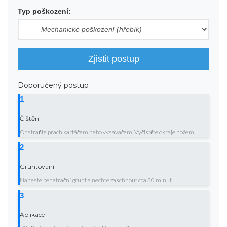
Typ poškození:
Zjistit postup
Doporučený postup
1
Čištění
Odstraňte prach kartáčem nebo vysavačem. Vyčistěte okraje nožem.
2
Gruntování
Naneste penetrační grunt a nechte zaschnout cca 30 minut.
3
Aplikace