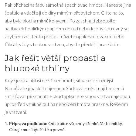
Pak přichází na řadu samotná
špachlovací hmota
. Naneste ji na
špatule a vtlačte ji do díry mírným přebytekem. Cílíte na to,
aby byla plocha mírně konvexní. Po zaschnutí zbrousíte
nadbytek hobličkým papírem dokud nebude povrch rovný se
zbytkem zdi. Tento proces můžete opakovat dvakrát nebo
třikrát, vždy s tenkou vrstvou, abyste předešli praskáním.
Jak řešit větší propasti a
hluboké trhliny
Když je díra hlubší než 1 centimetr, situace je složitější.
Nemůžete ji naplnit najednou. Sádrové směsi mají tendenci
smršťovat při schnutí. Pokud aplikujete silnou vrstvu najednou,
uprostřed vznikne dutina nebo celá hmota praskne. Řešením
je vrstvení.
Příprava podkladu:
Odstraňte všechny křehké části omítky.
Okraje musí být čisté a pevné.