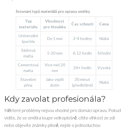
Srovnání typů materiálů pro opravu omítky
Typ
Vhodnost
Čas schnutí
Cena
materiálu
pro hloubku
Univerzální
Do 5 mm
2-4 hodiny
Nízká
špachla
Sádrová
5-20 mm
6-12 hodin
Střední
malta
Cementová
Více než 20
24+ hodin
Vysoká
malta
mm
Stavební
Jako výplň
30 minut
Nízká
pěna
dutin
(předběžné)
Kdy zavolat profesionála?
Některé problémy nejsou vhodné pro domácí úpravu. Pokud
vidíte, že se omítka loupe velkoplošně, cítíte vlhkost ze zdi
nebo objevíte známky plísně, nejde o jednoduchou