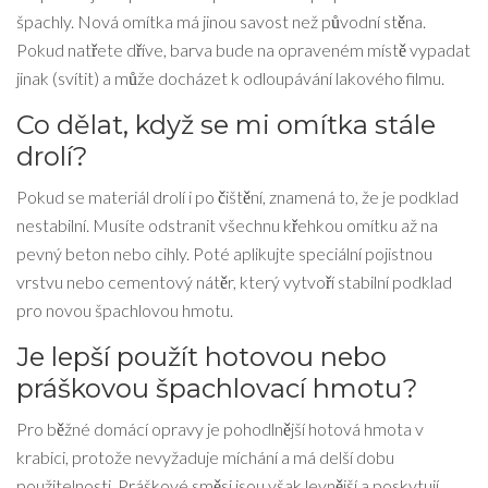
špachly. Nová omítka má jinou savost než původní stěna.
Pokud natřete dříve, barva bude na opraveném místě vypadat
jinak (svítit) a může docházet k odloupávání lakového filmu.
Co dělat, když se mi omítka stále
drolí?
Pokud se materiál drolí i po čištění, znamená to, že je podklad
nestabilní. Musíte odstranit všechnu křehkou omítku až na
pevný beton nebo cihly. Poté aplikujte speciální pojistnou
vrstvu nebo cementový nátěr, který vytvoří stabilní podklad
pro novou špachlovou hmotu.
Je lepší použít hotovou nebo
práškovou špachlovací hmotu?
Pro běžné domácí opravy je pohodlnější hotová hmota v
krabici, protože nevyžaduje míchání a má delší dobu
použitelnosti. Práškové směsi jsou však levnější a poskytují