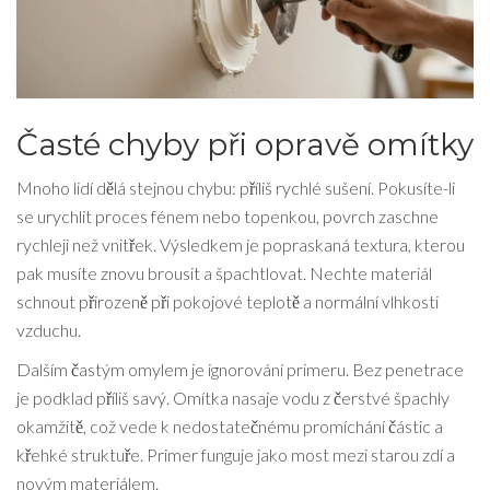
Časté chyby při opravě omítky
Mnoho lidí dělá stejnou chybu: příliš rychlé sušení. Pokusíte-li
se urychlit proces fénem nebo topenkou, povrch zaschne
rychleji než vnitřek. Výsledkem je popraskaná textura, kterou
pak musíte znovu brousit a špachtlovat. Nechte materiál
schnout přirozeně při pokojové teplotě a normální vlhkosti
vzduchu.
Dalším častým omylem je ignorování primeru. Bez penetrace
je podklad příliš savý. Omítka nasaje vodu z čerstvé špachly
okamžitě, což vede k nedostatečnému promíchání částic a
křehké struktuře. Primer funguje jako most mezi starou zdí a
novým materiálem.