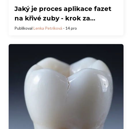
Jaký je proces aplikace fazet
na křivé zuby - krok za
krokem
Publikoval
Lenka Petríková
- 14 pro