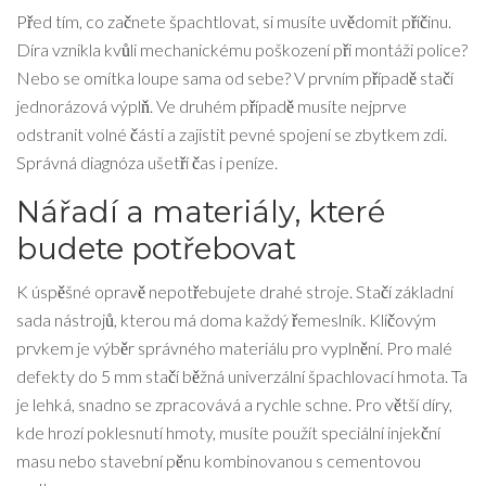
Před tím, co začnete špachtlovat, si musíte uvědomit příčinu.
Díra vznikla kvůli mechanickému poškození při montáži police?
Nebo se omítka loupe sama od sebe? V prvním případě stačí
jednorázová výplň. Ve druhém případě musíte nejprve
odstranit volné části a zajistit pevné spojení se zbytkem zdi.
Správná diagnóza ušetří čas i peníze.
Nářadí a materiály, které
budete potřebovat
K úspěšné opravě nepotřebujete drahé stroje. Stačí základní
sada nástrojů, kterou má doma každý řemeslník. Klíčovým
prvkem je výběr správného materiálu pro vyplnění. Pro malé
defekty do 5 mm stačí běžná
univerzální špachlovací hmota
. Ta
je lehká, snadno se zpracovává a rychle schne. Pro větší díry,
kde hrozí poklesnutí hmoty, musíte použít speciální
injekční
masu
nebo stavební pěnu kombinovanou s cementovou