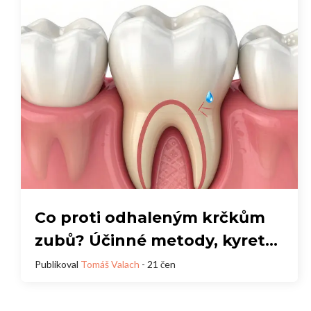
Co proti odhaleným krčkům
zubů? Účinné metody, kyretáž
a prevence
Publikoval
Tomáš Valach
- 21 čen