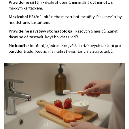
Pravidelné čištění
- dvakrát denně, minimálně dvě minuty, s
měkkým kartáčkem.
Mezizubní čištění
- nitě nebo mezizubní kartáčky. Plak mezi zuby
neodstraníš kartáčkem.
Pravidelné návštěvy stomatologa
- každých 6 měsíců. Zánět
dásní se dá zastavit, když ho včas uvidíš.
Ne kouřit
- kouření je jedním z největších rizikových faktorů pro
parodontitidu. Kouřiči mají třikrát vyšší šanci na ztrátu zubů.