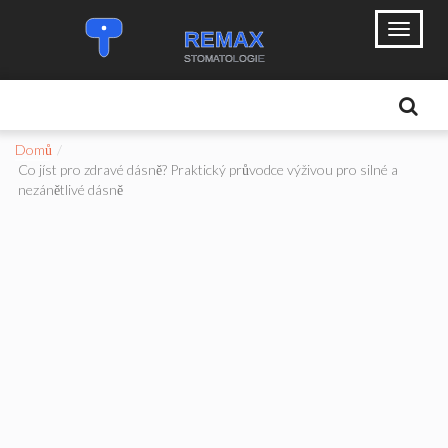
Domů
Co jíst pro zdravé dásně? Praktický průvodce výživou pro silné a
nezánětlivé dásně