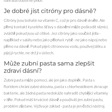
náhrada odborné péče.
Je dobré jíst citróny pro dásně?
Citróny jsou bohaté na vitamín C, což je pro dásně skvělé. Ale
přímý kontakt kyselého šťávy s dásněmi může poškodit sliznici,
zvláště pokud jsou už citlivé. Jez citróny jako součást jídla -
například v salátu nebo jako příloha k rybě - ne jako nápoj nebo
přímo na dásně. Pokud piješ citronovou vodu, používej látku a
pijej ji rychle, ne drž ji v ústech.
Může zubní pasta sama zlepšit
zdraví dásní?
Zubní pasta může pomoci, ale jen jako doplněk. Pasta s
floridem chrání zubní sklovinu, pasta s chlorhexidinem zkracuje
bakterie, ale žádná pasta nedokáže nahradit chybějící vitamíny
v těle. Pokud máš krvácivé dásně a používáš jen zubní pastu,
problém zůstane. Výživa je základ - pasta je jen čistící nástroj.