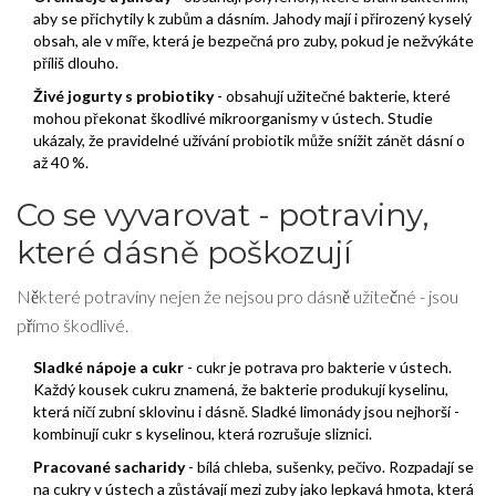
aby se přichytily k zubům a dásním. Jahody mají i přirozený kyselý
obsah, ale v míře, která je bezpečná pro zuby, pokud je nežvýkáte
příliš dlouho.
Živé jogurty s probiotiky
- obsahují užitečné bakterie, které
mohou překonat škodlivé mikroorganismy v ústech. Studie
ukázaly, že pravidelné užívání probiotik může snížit zánět dásní o
až 40 %.
Co se vyvarovat - potraviny,
které dásně poškozují
Některé potraviny nejen že nejsou pro dásně užitečné - jsou
přímo škodlivé.
Sladké nápoje a cukr
- cukr je potrava pro bakterie v ústech.
Každý kousek cukru znamená, že bakterie produkují kyselinu,
která ničí zubní sklovinu i dásně. Sladké limonády jsou nejhorší -
kombinují cukr s kyselinou, která rozrušuje sliznici.
Pracované sacharidy
- bílá chleba, sušenky, pečivo. Rozpadají se
na cukry v ústech a zůstávají mezi zuby jako lepkavá hmota, která