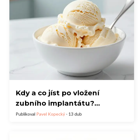
Kdy a co jíst po vložení
zubního implantátu?
Průvodce pro rychlé hojení
Publikoval
Pavel Kopecký
- 13 dub