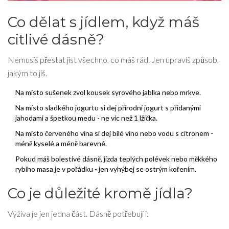
Co dělat s jídlem, když máš
citlivé dásně?
Nemusíš přestat jíst všechno, co máš rád. Jen upravíš způsob,
jakým to jíš.
Na místo sušenek zvol kousek syrového jablka nebo mrkve.
Na místo sladkého jogurtu si dej přírodní jogurt s přidanými
jahodami a špetkou medu - ne víc než 1 lžička.
Na místo červeného vína si dej bílé víno nebo vodu s citronem -
méně kyselé a méně barevné.
Pokud máš bolestivé dásně, jízda teplých polévek nebo měkkého
rybího masa je v pořádku - jen vyhýbej se ostrým kořením.
Co je důležité kromě jídla?
Výživa je jen jedna část. Dásně potřebují i: