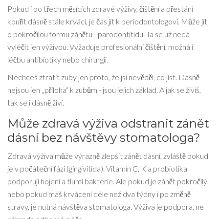
Pokud i po třech měsících zdravé výživy, čištění a přestání
kouřit dásně stále krvácí, je čas jít k periodontologovi. Může jít
o pokročilou formu zánětu - parodontitidu. Ta se už nedá
vyléčit jen výživou. Vyžaduje profesionální čištění, možná i
léčbu antibiotiky nebo chirurgii.
Nechceš ztratit zuby jen proto, že jsi nevěděl, co jíst. Dásně
nejsou jen „příloha“ k zubům - jsou jejich základ. A jak se živíš,
tak se i dásně živí.
Může zdravá výživa odstranit zánět
dásní bez návštěvy stomatologa?
Zdravá výživa může výrazně zlepšit zánět dásní, zvláště pokud
je v počáteční fázi (gingivitida). Vitamín C, K a probiotika
podporují hojení a tlumí bakterie. Ale pokud je zánět pokročilý,
nebo pokud máš krvácení déle než dva týdny i po změně
stravy, je nutná návštěva stomatologa. Výživa je podpora, ne