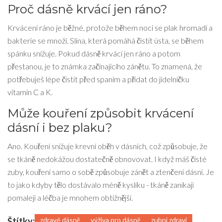
Proč dásně krvácí jen ráno?
Krvácení ráno je běžné, protože během noci se plak hromadí a
bakterie se množí. Slina, která pomáhá čistit ústa, se během
spánku snižuje. Pokud dásně krvácí jen ráno a potom
přestanou, je to známka začínajícího zánětu. To znamená, že
potřebuješ lépe čistit před spaním a přidat do jídelníčku
vitamín C a K.
Může kouření způsobit krvácení
dásní i bez plaku?
Ano. Kouření snižuje krevní oběh v dásních, což způsobuje, že
se tkáně nedokážou dostatečně obnovovat. I když máš čisté
zuby, kouření samo o sobě způsobuje zánět a ztenčení dásní. Je
to jako kdyby tělo dostávalo méně kyslíku - tkáně zanikají
pomaleji a léčba je mnohem obtížnější.
Štítky:
zdravé dásně
výživa pro dásně
zubní zdraví