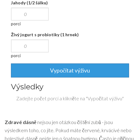
Jahody (1/2 šálku)
porcí
Živý jogurt s probiotiky (1 hrnek)
porcí
Vypočítat výživu
Výsledky
Zadejte počet porcí a klikněte na "Vypočítat výživu"
Zdravé dásně
nejsou jen otázkou čištění zubů - jsou
výsledkem toho, co jíte. Pokud máte červené, krvácivé nebo
bolestivé dásně, nejde jen o špatnou hygienu. Často je příčinou