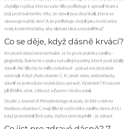
chybějící výživa, kterou vaše tělo potřebuje k opravě tkání a
boji proti bakteriím. Víte, že dásně jsou živá tkáň, která se
obnovuje každý den? A že potřebuje stejně jako kosti nebo
svaly konkrétní látky, aby zůstala silná a nezánětlivá?
Co se děje, když dásně krvácí?
Krvácení dásní není normální. Je to první známka zánětu -
gingivitidy. Bakterie v plaku vytvářejí kyseliny, které podráždějí
dásně. Ale tělo by to mělo zvládnout - pokud má dostatek
nástrojů. Když chybí vitamín C, K, zinek nebo antioxidanty,
dásně se jednoduše nedokážou opravit. Výsledek? Krvácení
při čištění, otok, citlivost a časem i ztráta zubů.
Studie z
Journal of Periodontology
ukázaly, že lidé s nízkou
hladinou vitamínu C mají třikrát vyšší riziko zánětu dásní. A to i
když pravidelně čistí zuby. Výživa není doplněk - je základ.
Co jíst pro zdravé dásně? 7