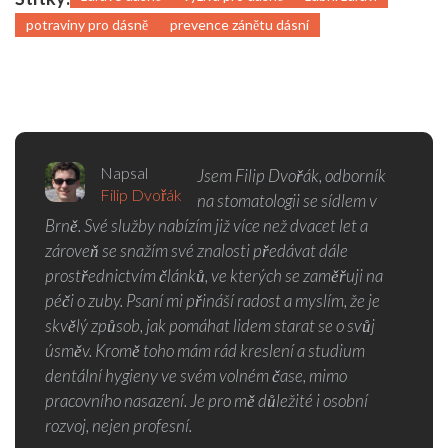
potraviny pro dásně
prevence zánětu dásní
Napsal
Jsem Filip Dvořák, odborník
Filip Dvořák
na stomatologii se sídlem v
Brně. Své služby nabízím již více než dvacet let a
zároveň se snažím své znalosti předávat dále
prostřednictvím článků, ve kterých se zaměřuji na
péči o zuby. Psaní mi přináší radost a myslím, že je
skvělý způsob, jak pomáhat lidem starat se o svůj
úsměv. Kromě toho mám rád kreslení a studium
dentální hygieny ve svém volném čase, mimo
pracovního nasazení. Je pro mě důležité i osobní
rozvoj, nejen profesní.