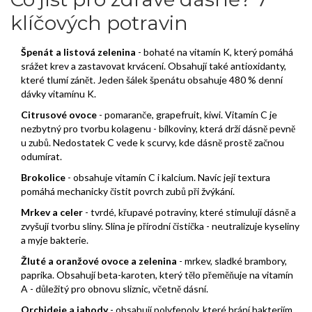
klíčových potravin
Špenát a listová zelenina
- bohaté na vitamín K, který pomáhá
srážet krev a zastavovat krvácení. Obsahují také antioxidanty,
které tlumí zánět. Jeden šálek špenátu obsahuje 480 % denní
dávky vitamínu K.
Citrusové ovoce
- pomaranče, grapefruit, kiwi. Vitamín C je
nezbytný pro tvorbu kolagenu - bílkoviny, která drží dásně pevně
u zubů. Nedostatek C vede k scurvy, kde dásně prostě začnou
odumírat.
Brokolice
- obsahuje vitamín C i kalcium. Navíc její textura
pomáhá mechanicky čistit povrch zubů při žvýkání.
Mrkev a celer
- tvrdé, křupavé potraviny, které stimulují dásně a
zvyšují tvorbu sliny. Slina je přírodní čistička - neutralizuje kyseliny
a myje bakterie.
Žluté a oranžové ovoce a zelenina
- mrkev, sladké brambory,
paprika. Obsahují beta-karoten, který tělo přeměňuje na vitamín
A - důležitý pro obnovu sliznic, včetně dásní.
Orchideje a jahody
- obsahují polyfenoly, které brání bakteriím,