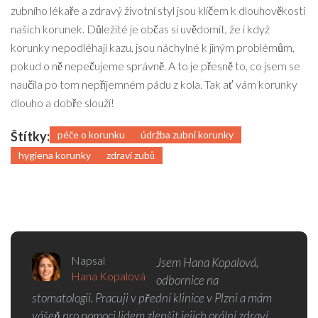
zubního lékaře a zdravý životní styl jsou klíčem k dlouhověkosti
našich korunek. Důležité je občas si uvědomit, že i když
korunky nepodléhají kazu, jsou náchylné k jiným problémům,
pokud o ně nepečujeme správně. A to je přesně to, co jsem se
naučila po tom nepříjemném pádu z kola. Tak ať vám korunky
dlouho a dobře slouží!
Štítky:
péče o korunku
údržba zubní korunky
hygiena korunky
zdraví zubů
Napsal
Jsem Hana Kopalová,
Hana Kopalová
odbornice na
stomatologii. Pracuji v přední klinice v Plzni a mám
vášeň pro pomoci lidem zlepšit jejich orální zdraví.