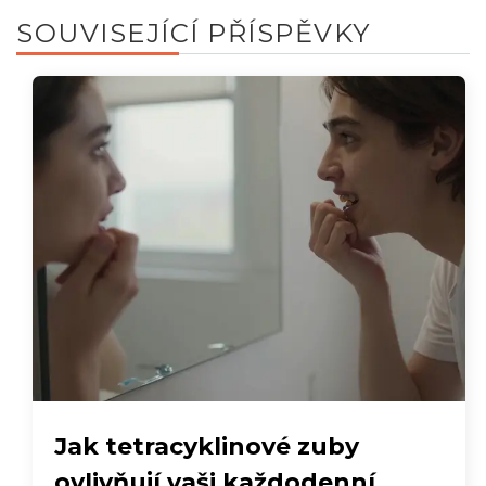
SOUVISEJÍCÍ PŘÍSPĚVKY
Jak tetracyklinové zuby
ovlivňují vaši každodenní