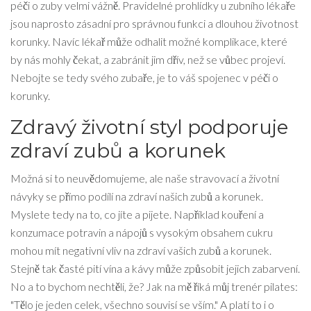
péči o zuby velmi vážně. Pravidelné prohlídky u zubního lékaře
jsou naprosto zásadní pro správnou funkci a dlouhou životnost
korunky. Navíc lékař může odhalit možné komplikace, které
by nás mohly čekat, a zabránit jim dřív, než se vůbec projeví.
Nebojte se tedy svého zubaře, je to váš spojenec v péči o
korunky.
Zdravý životní styl podporuje
zdraví zubů a korunek
Možná si to neuvědomujeme, ale naše stravovací a životní
návyky se přímo podílí na zdraví našich zubů a korunek.
Myslete tedy na to, co jíte a pijete. Například kouření a
konzumace potravin a nápojů s vysokým obsahem cukru
mohou mít negativní vliv na zdraví vašich zubů a korunek.
Stejně tak časté pití vína a kávy může způsobit jejich zabarvení.
No a to bychom nechtěli, že? Jak na mě říká můj trenér pilates:
"Tělo je jeden celek, všechno souvisí se vším." A platí to i o