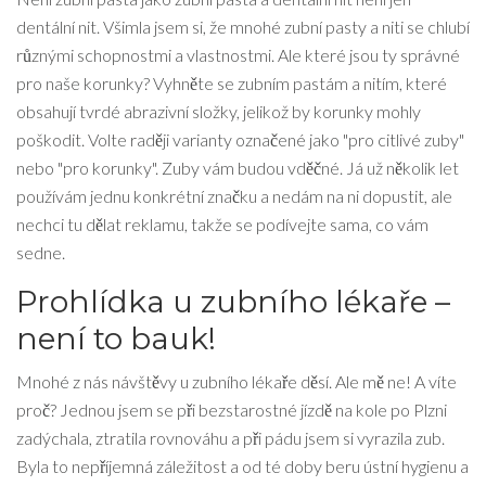
dentální nit. Všimla jsem si, že mnohé zubní pasty a niti se chlubí
různými schopnostmi a vlastnostmi. Ale které jsou ty správné
pro naše korunky? Vyhněte se zubním pastám a nitím, které
obsahují tvrdé abrazivní složky, jelikož by korunky mohly
poškodit. Volte raději varianty označené jako "pro citlivé zuby"
nebo "pro korunky". Zuby vám budou vděčné. Já už několik let
používám jednu konkrétní značku a nedám na ni dopustit, ale
nechci tu dělat reklamu, takže se podívejte sama, co vám
sedne.
Prohlídka u zubního lékaře –
není to bauk!
Mnohé z nás návštěvy u zubního lékaře děsí. Ale mě ne! A víte
proč? Jednou jsem se při bezstarostné jízdě na kole po Plzni
zadýchala, ztratila rovnováhu a při pádu jsem si vyrazila zub.
Byla to nepříjemná záležitost a od té doby beru ústní hygienu a