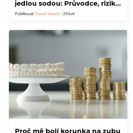
jedlou sodou: Průvodce, rizika
a tipy
Publikoval
Tomáš Valach
- 20 kvě
Proč mě bolí korunka na zubu