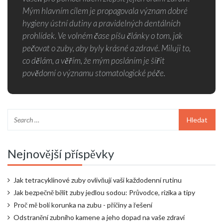
Mým hlavním cílem je propagovala význam dobré
hygieny ústní dutiny a pravidelných dentálních
prohlídek. Ve volném čase píšu články o tom, jak
pečovat o zuby, aby byly krásné a zdravé. Miluji to,
co dělám, a věřím, že mým posláním je šířit
povědomí o významu stomatologické péče.
Nejnovější příspěvky
Jak tetracyklinové zuby ovlivňují vaši každodenní rutinu
Jak bezpečně bělit zuby jedlou sodou: Průvodce, rizika a tipy
Proč mě bolí korunka na zubu - příčiny a řešení
Odstranění zubního kamene a jeho dopad na vaše zdraví