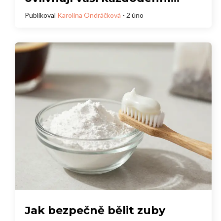
rutinu
Publikoval
Karolína Ondráčková
- 2 úno
Jak bezpečně bělit zuby