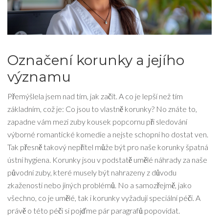
Označení korunky a jejího
významu
Přemýšlela jsem nad tím, jak začít. A co je lepší než tím
základním, což je: Co jsou to vlastně korunky? No znáte to,
zapadne vám mezi zuby kousek popcornu při sledování
výborné romantické komedie a nejste schopní ho dostat ven.
Tak přesně takový nepřítel může být pro naše korunky špatná
ústní hygiena. Korunky jsou v podstatě umělé náhrady za naše
původní zuby, které musely být nahrazeny z důvodu
zkaženosti nebo jiných problémů. No a samozřejmě, jako
všechno, co je umělé, tak i korunky vyžadují speciální péči. A
právě o této péči si pojďme pár paragrafů popovídat.