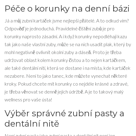
Péče o korunky na denní bázi
Já a můj zubní kartáček jsme nejlepší přátelé. A to odkud vím?
Odpověď je jednoduchá. Pravidelné čištění zubů je pro
korunky naprosto zásadní. A i když korunky nepodléhají kazu
tak jako naše vlastní zuby, může se na nich usadit plak, který by
mohl negativně ovlivnit okolní zuby a dáseň. Proto je třeba
udržovat oblast kolem korunky čistou a to nejen kartáčkem,
ale také dentální nití, která se dostane i na místa, kde kartáček
nezabere. Není to jako tanec, kde můžete vynechat některé
kroky. Pokud chcete mít korunky co nejdéle krásné a zdravé,
je třeba věnovat se denně jejich údržbě. A je to takový malý
wellness pro vaše ústa!
Výběr správné zubní pasty a
dentální nitě
Není zubní pasta jako zubní pasta a dentální nit není jen